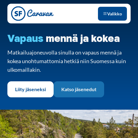
Siirry sivun sisältöön
Valikko
Vapaus
mennä ja kokea
Matkailuajoneuvolla sinulla on vapaus mennä ja
kokea unohtumattomia hetkiä niin Suomessa kuin
ulkomaillakin.
Liity jäseneksi
Katso jäsenedut