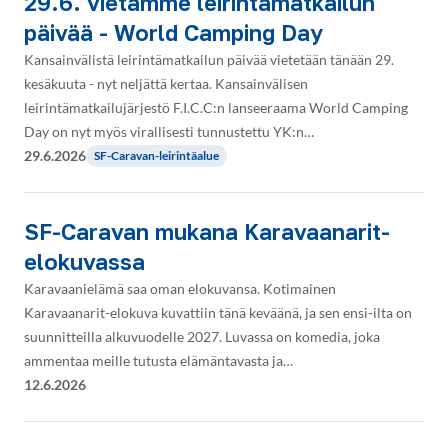
29.6. vietämme leirintämatkailun
päivää - World Camping Day
Kansainvälistä leirintämatkailun päivää vietetään tänään 29.
kesäkuuta - nyt neljättä kertaa. Kansainvälisen
leirintämatkailujärjestö F.I.C.C:n lanseeraama World Camping
Day on nyt myös virallisesti tunnustettu YK:n…
29.6.2026
SF-Caravan-leirintäalue
SF-Caravan mukana Karavaanarit-
elokuvassa
Karavaanielämä saa oman elokuvansa. Kotimainen
Karavaanarit-elokuva kuvattiin tänä keväänä, ja sen ensi-ilta on
suunnitteilla alkuvuodelle 2027. Luvassa on komedia, joka
ammentaa meille tutusta elämäntavasta ja…
12.6.2026