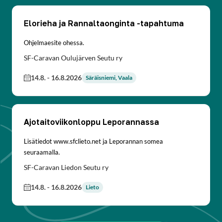
Elorieha ja Rannaltaonginta -tapahtuma
Ohjelmaesite ohessa.
SF-Caravan Oulujärven Seutu ry
14.8.
-
16.8.2026
Säräisniemi, Vaala
Ajotaitoviikonloppu Leporannassa
Lisätiedot www.sfclieto.net ja Leporannan somea
seuraamalla.
SF-Caravan Liedon Seutu ry
14.8.
-
16.8.2026
Lieto