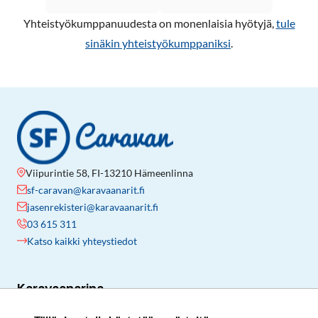
Yhteistyökumppanuudesta on monenlaisia hyötyjä,
tule
sinäkin yhteistyökumppaniksi
.
Viipurintie 58, FI-13210 Hämeenlinna
sf-caravan@karavaanarit.fi
jasenrekisteri@karavaanarit.fi
03 615 311
Katso kaikki yhteystiedot
Karavaanarina
Liity jäseneksi