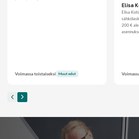
Elisa 
Elisa Kot
sähkölask
200 € ale
asennuks
Voimassa toistaiseksi
Voimassa
Muut edut