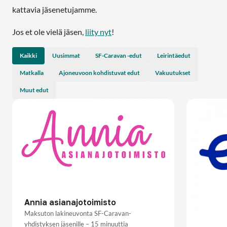
kattavia jäsenetujamme.
Jos et ole vielä jäsen,
liity nyt
!
Kaikki
Uusimmat
SF-Caravan -edut
Leirintäedut
Matkalla
Ajoneuvoon kohdistuvat edut
Vakuutukset
Muut edut
Annia asianajotoimisto
Maksuton lakineuvonta SF-Caravan-
yhdistyksen jäsenille – 15 minuuttia