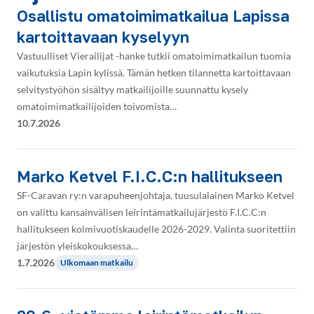
Osallistu omatoimimatkailua Lapissa
kartoittavaan kyselyyn
Vastuulliset Vierailijat -hanke tutkii omatoimimatkailun tuomia
vaikutuksia Lapin kylissä. Tämän hetken tilannetta kartoittavaan
selvitystyöhön sisältyy matkailijoille suunnattu kysely
omatoimimatkailijoiden toivomista…
10.7.2026
Marko Ketvel F.I.C.C:n hallitukseen
SF-Caravan ry:n varapuheenjohtaja, tuusulalainen Marko Ketvel
on valittu kansainvälisen leirintämatkailujärjestö F.I.C.C:n
hallitukseen kolmivuotiskaudelle 2026-2029. Valinta suoritettiin
järjestön yleiskokouksessa…
1.7.2026
Ulkomaan matkailu