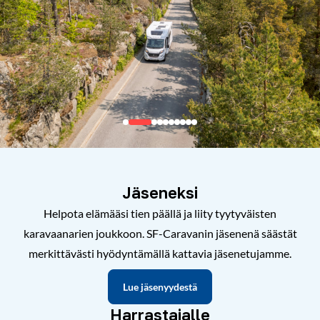
Jäseneksi
Helpota elämääsi tien päällä ja liity tyytyväisten
karavaanarien joukkoon. SF-Caravanin jäsenenä säästät
merkittävästi hyödyntämällä kattavia jäsenetujamme.
Lue jäsenyydestä
Harrastajalle