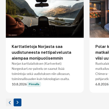
Karttatietoja Norjasta saa
Polar 
uudistuneesta nettipalvelusta
matkai
aiempaa monipuolisemmin
viisi u
Norjan karttalaitoksen (Kartverket)
Ruotsalai
Norgeskart.no-palvelu on saanut lisää
matkailuv
toimintoja sekä uudistuksen niin ulkoasun,
Chimera- 
toiminnallisuuden kuin teknologian osalta.
pohjaratk
10.8.2026
6.8.2026
Pinnalla