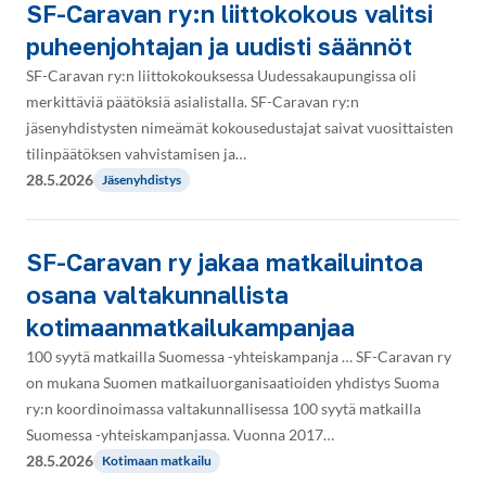
SF-Caravan ry:n liittokokous valitsi
puheenjohtajan ja uudisti säännöt
SF-Caravan ry:n liittokokouksessa Uudessakaupungissa oli
merkittäviä päätöksiä asialistalla. SF-Caravan ry:n
jäsenyhdistysten nimeämät kokousedustajat saivat vuosittaisten
tilinpäätöksen vahvistamisen ja…
28.5.2026
Jäsenyhdistys
SF-Caravan ry jakaa matkailuintoa
osana valtakunnallista
kotimaanmatkailukampanjaa
100 syytä matkailla Suomessa -yhteiskampanja … SF-Caravan ry
on mukana Suomen matkailuorganisaatioiden yhdistys Suoma
ry:n koordinoimassa valtakunnallisessa 100 syytä matkailla
Suomessa -yhteiskampanjassa. Vuonna 2017…
28.5.2026
Kotimaan matkailu