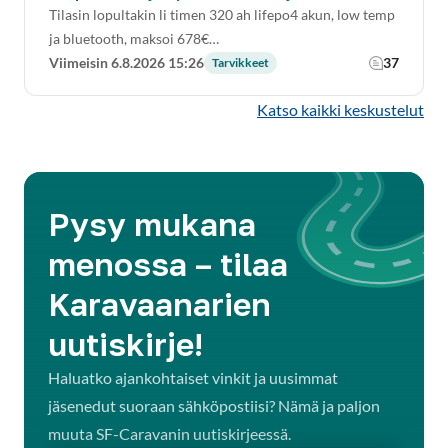
Tilasin lopultakin li timen 320 ah lifepo4 akun, low temp
ja bluetooth, maksoi 678€…
Viimeisin 6.8.2026 15:26
37
Tarvikkeet
Katso kaikki keskustelut
Pysy mukana
menossa – tilaa
Karavaanarien
uutiskirje!
Haluatko ajankohtaiset vinkit ja uusimmat
jäsenedut suoraan sähköpostiisi? Nämä ja paljon
muuta SF-Caravanin uutiskirjeessä.