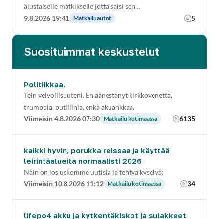
alustaiselle matkikselle jotta saisi sen…
9.8.2026 19:41
5
Matkailuautot
Suosituimmat keskustelut
Politiikkaa.
Tein velvollisuuteni. En äänestänyt kirkkovenettä,
trumppia, putiliinia, enkä akuankkaa.
Viimeisin 4.8.2026 07:30
6135
Matkailu kotimaassa
kaikki hyvin, porukka reissaa ja käyttää
leirintäalueita normaalisti 2026
Näin on jos uskomme uutisia ja tehtyä kyselyä:
Viimeisin 10.8.2026 11:12
34
Matkailu kotimaassa
lifepo4 akku ja kytkentäkiskot ja sulakkeet