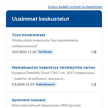
Katso kaikki uutiset ja tiedotteet
Uusimmat keskustelut
Toyo kesärenkaat
Olisiko jollain kokemusta Toyo kesärenkaista
matkailuautossa?
10.8.2026 11:26
0
Tarvikkeet
Matkailuauton lisäeristys talvikäyttöä varten
Kyseessä Dethleffs Trend T7057 vm. 2017 matkailuauto
" made for Scandinavia", autossa ei…
9.8.2026 21:59
2
Matkailuautot
Sprinterin tuunaus
Mitä olette tehneet takavetoisen (906) Sprinter