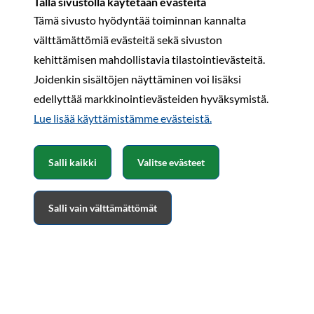
Tällä sivustolla käytetään evästeitä
Näin aloitat harrastuksen
Tämä sivusto hyödyntää toiminnan kannalta
Vaunut ja autot
Leirintämatkailu
välttämättömiä evästeitä sekä sivuston
kehittämisen mahdollistavia tilastointievästeitä.
Joidenkin sisältöjen näyttäminen voi lisäksi
Jäsenille
edellyttää markkinointievästeiden hyväksymistä.
Jäsenedut ja -palvelut
Lue lisää käyttämistämme evästeistä.​​​​​​
Kerhotoiminta
Omat jäsentiedot
Sähköinen jäsenkortti
Salli kaikki
Valitse evästeet
Caravan-lehti
Salli vain välttämättömät
Pikalinkit
Etuteltan puheet
Täytä liittymislomake
Verkkokauppa
Leirintäopas.fi