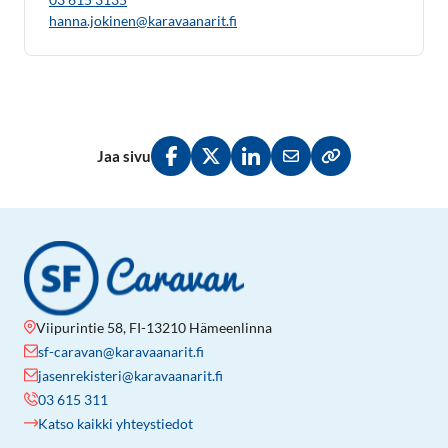
hanna.jokinen@karavaanarit.fi
Jaa sivu
Jaa Facebookissa
Jaa Twitterissä
Jaa LinkedInissä
Jaa sähköpostitse
Kopioi linkki lei
Viipurintie 58, FI-13210 Hämeenlinna
sf-caravan@karavaanarit.fi
jasenrekisteri@karavaanarit.fi
03 615 311
Katso kaikki yhteystiedot