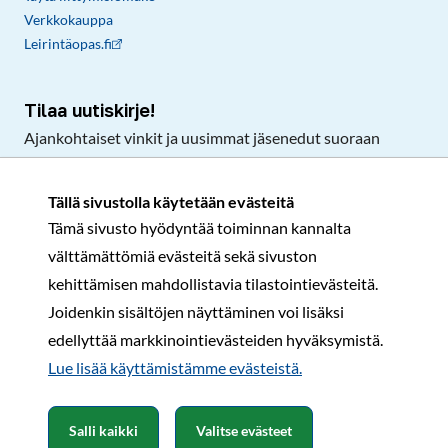
Verkkokauppa
Leirintäopas.fi
Tilaa uutiskirje!
Ajankohtaiset vinkit ja uusimmat jäsenedut suoraan
sähköpostiisi.
Tällä sivustolla käytetään evästeitä
Tämä sivusto hyödyntää toiminnan kannalta
Tilaa
välttämättömiä evästeitä sekä sivuston
Facebook
Instagram
LinkedIn
YouTube
TikTok
kehittämisen mahdollistavia tilastointievästeitä.
Joidenkin sisältöjen näyttäminen voi lisäksi
edellyttää markkinointievästeiden hyväksymistä.
Rekisteri- ja tietosuojaseloste
Sopimusehdot
Lue lisää käyttämistämme evästeistä.​​​​​​
© Karavaanarit 2026
Salli kaikki
Valitse evästeet