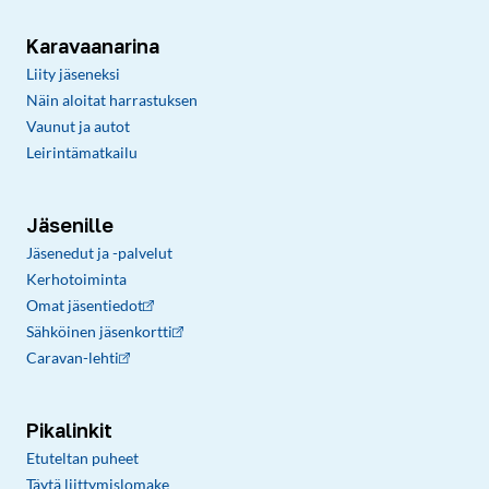
Karavaanarina
Liity jäseneksi
Näin aloitat harrastuksen
Vaunut ja autot
Leirintämatkailu
Jäsenille
Jäsenedut ja -palvelut
Kerhotoiminta
Omat jäsentiedot
Sähköinen jäsenkortti
Caravan-lehti
Pikalinkit
Etuteltan puheet
Täytä liittymislomake