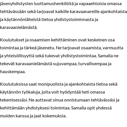
jäsenyhdistysten luottamushenkilöitä ja vapaaehtoisia omassa
tehtävässään sekä tarjoavat kaikille karavaanareille ajankohtaista
ja käytännönläheistä tietoa yhdistystoiminnasta ja
karavaanielämästä.
Koulutukset ja osaamisen kehittäminen ovat keskeinen osa
toimintaa ja tärkeä jäsenetu. Ne tarjoavat osaamista, varmuutta
ja yhteisöllisyyttä sekä tukevat yhdistystoimintaa. Samalla ne
tekevät karavaanielämästä sujuvampaa, turvallisempaa ja
hauskempaa.
Koulutuksissa saat monipuolista ja ajankohtaista tietoa sekä
käytännön työkaluja, joita voit hyödyntää heti omassa
tekemisessäsi. Ne auttavat sinua onnistumaan tehtävässäsi ja
kehittämään yhdistyksesi toimintaa. Samalla opit yhdessä
muiden kanssa ja jaat kokemuksia.