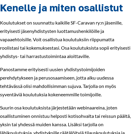
Kenelle ja miten osallistut
Koulutukset on suunnattu kaikille SF-Caravan ry:n jäsenille,
erityisesti jäsenyhdistysten luottamushenkilöille ja
vapaaehtoisille. Voit osallistua koulutuksiin riippumatta
roolistasi tai kokemuksestasi. Osa koulutuksista sopii erityisesti
yhdistys- tai harrastustoimintaa aloittaville.
Panostamme erityisesti uusien yhdistystoimijoiden
perehdytykseen ja perusosaamiseen, jotta alku uudessa
tehtävässä olisi mahdollisimman sujuva. Tarjolla on myös
syventäviä koulutuksia kokeneemmille toimijoille.
Suurin osa koulutuksista järjestetään webinaareina, joten
osallistuminen onnistuu helposti kotisohvalta tai reissun päältä,
yksin tai yhdessä muiden kanssa. Lisäksi tarjolla on
lähikoulutuksia, yhdistyksille räätälöityjä tilauskoulutuksia ja