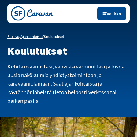
Siirry sivun sisältöön
Valikko
Etusivu
/
Ajankohtaista
/
Koulutukset
Koulutukset
Kehitä osaamistasi, vahvista varmuuttasi ja löydä
uusia näkökulmia yhdistystoimintaan ja
karavaanielämään. Saat ajankohtaista ja
käytännönläheistä tietoa helposti verkossa tai
paikan päällä.