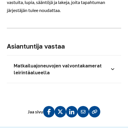
vastuita, lupia, sääntöjä ja lakeja, joita tapahtuman
järjestäjän tulee noudattaa.
Asiantuntija vastaa
Matkailuajoneuvojen valvontakamerat
leirintäalueella
Jaa sivu
Jaa Facebookissa
Jaa Twitterissä
Jaa LinkedInissä
Jaa sähköpostitse
Kopioi linkki lei