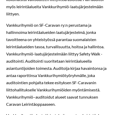
myös leirintäalueita Vankkurihymiö-laatujärjestelmään
liittyen.
Vankkurihymiö on SF-Caravan ry:n perustama ja
hallinnoima leirintäalueiden laatujärjestelmä, jonka
tavoitteena on yhteistyössä parantaa suomalaisten
leirintäalueiden tasoa, turvallisuutta, hoitoa ja hallintoa.
Vankkurihymiö-laatujärjestelmään liittyy Safety Walk -
auditointi. Auditointi suoritetaan leirintäalueella
asiantuntijoiden toimesta. Auditoija kirjaa havaintonsa ja
antaa raporttinsa Vankkurihymiötyöryhmälle, joka
auditointien pohjalta tekee esityksen SF-Caravanin
liittohallitukselle Vankkurihymiöiden myöntämisestä.
Vankkurihymiö–auditoidut alueet saavat tunnuksen
Caravan Leirintäoppaaseen.