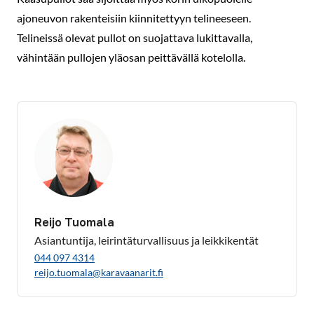
ajoneuvon rakenteisiin kiinnitettyyn telineeseen.
Telineissä olevat pullot on suojattava lukittavalla,
vähintään pullojen yläosan peittävällä kotelolla.
Reijo Tuomala
Asiantuntija, leirintäturvallisuus ja leikkikentät
044 097 4314
reijo.tuomala@karavaanarit.fi