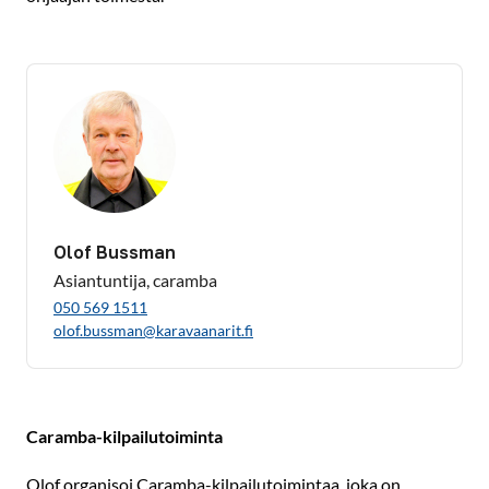
Olof Bussman
Asiantuntija, caramba
050 569 1511
olof.bussman@karavaanarit.fi
Caramba-kilpailutoiminta
Olof organisoi Caramba-kilpailutoimintaa, joka on