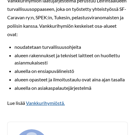
Vankkurihymiön laatujärjestelmä perustuu Leirintäalueen
turvallisuusoppaaseen, joka on työstetty yhteistyössä SF-
Caravan ry:n, SPEK:in, Tukesin, pelastusviranomaisten ja
poliisin kanssa. Vankkurihymiön keskeiset osa-alueet
ovat:
noudatetaan turvallisuusohjeita
alueen rakennukset ja tekniset laitteet on huollettu
asianmukaisesti
alueella on ensiapuvälineistö
alueen opasteet ja ilmoitustaulu ovat aina ajan tasalla
alueella on asiakaspalautejärjestelmä
Lue lisää
Vankkurihymiöstä.