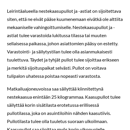
Leirintäalueella nestekaasupullot ja -astiat on sijoitettava
siten, että ne eivät pääse kuumenemaan eivätkä ole alttiita
mekaaniselle vahingoittumiselle. Nestekaasupullot ja -
astiat tulee varastoida lukitussa tilassa tai muuten
sellaisessa paikassa, johon asiattomien pääsy on estetty.
Varastointi- ja säilytystilan tulee olla asianmukaisesti
tuulettuva. Täydet ja tyhjät pullot tulee sijoittaa erikseen
ja merkitä sijoituspaikat selvästi. Pullot on voitava
tulipalon uhatessa poistaa nopeasti varastosta.
Matkailuajoneuvoissa saa säilyttää kiinnitettynä
nestekaasua enintään 25 kilogrammaa. Kaasupullot tulee
säilyttää korin sisätilasta erotetussa erillisessä
pullotilassa, joka on asuintiloihin nähden kaasutiivis.
Pullotilasta tulee olla tuuletus suoraan ulkoilmaan.
Kaasupullot saa sijoittaa myös korin ulkopuolelle