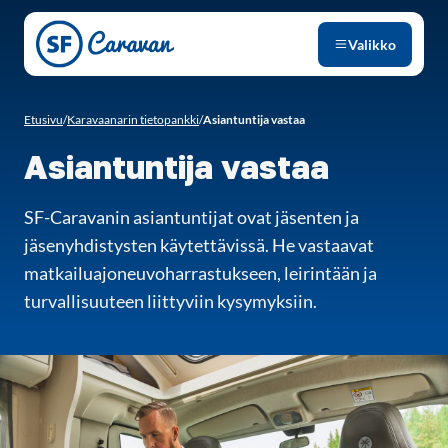
Siirry sivun sisältöön
Valikko
Etusivu
/
Karavaanarin tietopankki
/
Asiantuntija vastaa
Asiantuntija vastaa
SF-Caravanin asiantuntijat ovat jäsenten ja
jäsenyhdistysten käytettävissä. He vastaavat
matkailuajoneuvoharrastukseen, leirintään ja
turvallisuuteen liittyviin kysymyksiin.