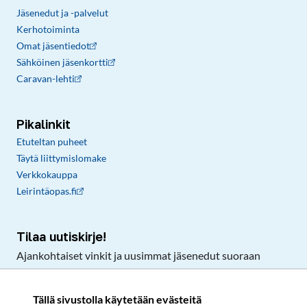
Jäsenedut ja -palvelut
Kerhotoiminta
Omat jäsentiedot
Sähköinen jäsenkortti
Caravan-lehti
Pikalinkit
Etuteltan puheet
Täytä liittymislomake
Verkkokauppa
Leirintäopas.fi
Tilaa uutiskirje!
Ajankohtaiset vinkit ja uusimmat jäsenedut suoraan
sähköpostiisi.
Tällä sivustolla käytetään evästeitä