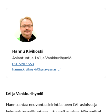
Hannu Kivikoski
Asiantuntija, LVI ja Vankkurihymiö
050 520 1563
hannu.kivikoski@karavaanarit.fi
LVI ja Vankkurihymiö
Hannu antaa neuvontaa leirintäalueen LVI-asioissa ja
kokonaisturvallisuuteen liittyvissä asioissa. Hän auditoi