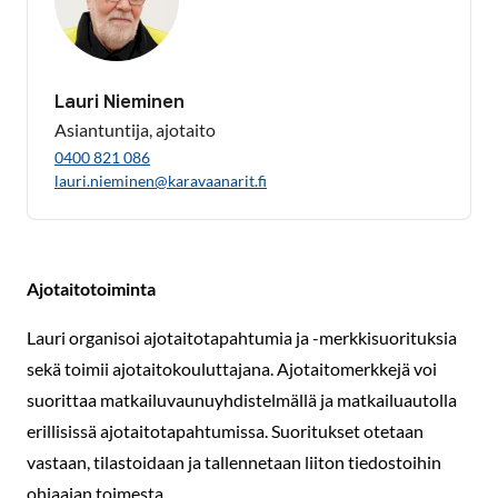
Lauri Nieminen
Asiantuntija, ajotaito
0400 821 086
lauri.nieminen@karavaanarit.fi
Ajotaitotoiminta
Lauri organisoi ajotaitotapahtumia ja -merkkisuorituksia
sekä toimii ajotaitokouluttajana. Ajotaitomerkkejä voi
suorittaa matkailuvaunuyhdistelmällä ja matkailuautolla
erillisissä ajotaitotapahtumissa. Suoritukset otetaan
vastaan, tilastoidaan ja tallennetaan liiton tiedostoihin
ohjaajan toimesta.