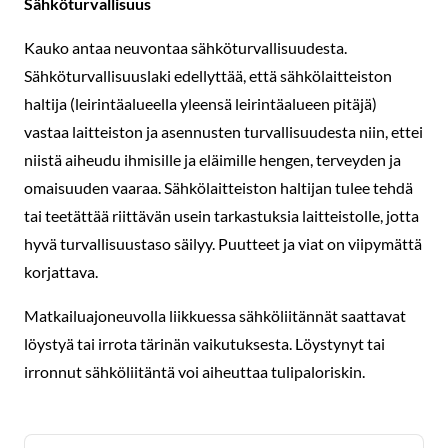
Sähköturvallisuus
Kauko antaa neuvontaa sähköturvallisuudesta.
Sähköturvallisuuslaki edellyttää, että sähkölaitteiston
haltija (leirintäalueella yleensä leirintäalueen pitäjä)
vastaa laitteiston ja asennusten turvallisuudesta niin, ettei
niistä aiheudu ihmisille ja eläimille hengen, terveyden ja
omaisuuden vaaraa. Sähkölaitteiston haltijan tulee tehdä
tai teetättää riittävän usein tarkastuksia laitteistolle, jotta
hyvä turvallisuustaso säilyy. Puutteet ja viat on viipymättä
korjattava.
Matkailuajoneuvolla liikkuessa sähköliitännät saattavat
löystyä tai irrota tärinän vaikutuksesta. Löystynyt tai
irronnut sähköliitäntä voi aiheuttaa tulipaloriskin.