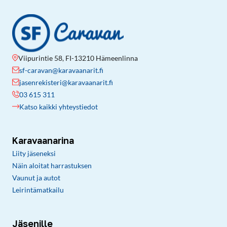
Viipurintie 58, FI-13210 Hämeenlinna
sf-caravan@karavaanarit.fi
jasenrekisteri@karavaanarit.fi
03 615 311
Katso kaikki yhteystiedot
Karavaanarina
Liity jäseneksi
Näin aloitat harrastuksen
Vaunut ja autot
Leirintämatkailu
Jäsenille