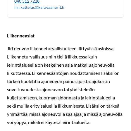
040 512 7228
jiri.kattelus@karavaanarit.fi
Liikenneasiat
Jiri neuvoo liikenneturvallisuuteen liittyvissä asioissa.
Liikenneturvallisuus niin tiellä liikkuessa kuin
leirintäalueella on keskeinen asia matkailuajoneuvolla
liikuttaessa. Liikennesääntöjen noudattamisen lisäksi on
tärkeä huolehtia ajoneuvon painorajoista, ajokortin
soveltuvuudesta ajoneuvon tai yhdistelmän
kuljettamiseen, kuorman sidonnasta ja leirintäalueella
sekä muilla erityisalueilla liikkumisesta. Lisäksi on tärkeä
ymmärtää, missä ajoneuvolla saa ajaa ja missä ajoneuvolla
voi yöpyä, mikäli ei käytetä leirintäalueita.