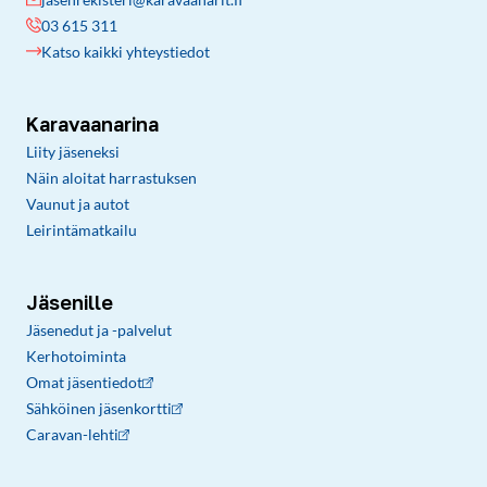
03 615 311
Katso kaikki yhteystiedot
Karavaanarina
Liity jäseneksi
Näin aloitat harrastuksen
Vaunut ja autot
Leirintämatkailu
Jäsenille
Jäsenedut ja -palvelut
Kerhotoiminta
Omat jäsentiedot
Sähköinen jäsenkortti
Caravan-lehti