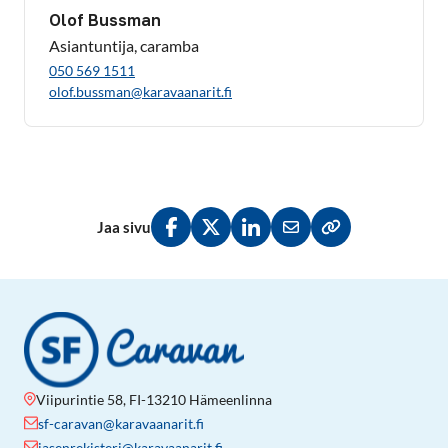
Olof Bussman
Asiantuntija, caramba
050 569 1511
olof.bussman@karavaanarit.fi
Jaa sivu
Jaa Facebookissa
Jaa Twitterissä
Jaa LinkedInissä
Jaa sähköpostitse
Kopioi linkki lei
Viipurintie 58, FI-13210 Hämeenlinna
sf-caravan@karavaanarit.fi
jasenrekisteri@karavaanarit.fi