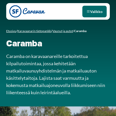
Siirry sivun sisältöön
Valikko
Etusivu
/
Karavaanarin tietopankki
/
Vaunut ja autot
/
Caramba
Caramba
Caramba on karavaanareille tarkoitettua
kilpailutoimintaa, jossa kehitetään
matkailuvaunuyhdistelmän ja matkailuauton
käsittelytaitoja. Lajista saat varmuutta ja
kokemusta matkailuajoneuvolla liikkumiseen niin
liikenteessä kuin leirintäalueilla.