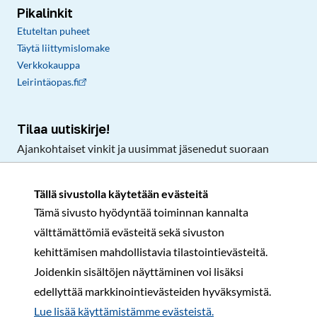
Pikalinkit
Etuteltan puheet
Täytä liittymislomake
Verkkokauppa
Leirintäopas.fi
Tilaa uutiskirje!
Ajankohtaiset vinkit ja uusimmat jäsenedut suoraan
sähköpostiisi.
Tällä sivustolla käytetään evästeitä
Tämä sivusto hyödyntää toiminnan kannalta
Tilaa
välttämättömiä evästeitä sekä sivuston
Facebook
Instagram
LinkedIn
YouTube
TikTok
kehittämisen mahdollistavia tilastointievästeitä.
Joidenkin sisältöjen näyttäminen voi lisäksi
edellyttää markkinointievästeiden hyväksymistä.
Rekisteri- ja tietosuojaseloste
Sopimusehdot
Lue lisää käyttämistämme evästeistä.​​​​​​