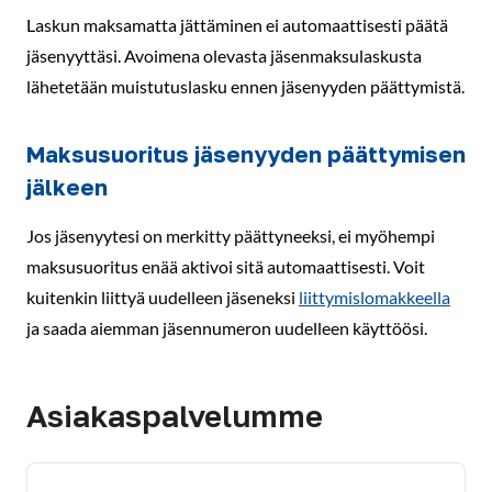
Laskun maksamatta jättäminen ei automaattisesti päätä
jäsenyyttäsi. Avoimena olevasta jäsenmaksulaskusta
lähetetään muistutuslasku ennen jäsenyyden päättymistä.
Maksusuoritus jäsenyyden päättymisen
jälkeen
Jos jäsenyytesi on merkitty päättyneeksi, ei myöhempi
maksusuoritus enää aktivoi sitä automaattisesti. Voit
kuitenkin liittyä uudelleen jäseneksi
liittymislomakkeella
ja saada aiemman jäsennumeron uudelleen käyttöösi.
Asiakaspalvelumme