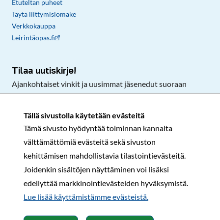
Etuteltan puheet
Täytä liittymislomake
Verkkokauppa
Leirintäopas.fi
Tilaa uutiskirje!
Ajankohtaiset vinkit ja uusimmat jäsenedut suoraan
sähköpostiisi.
Tällä sivustolla käytetään evästeitä
Tämä sivusto hyödyntää toiminnan kannalta
Tilaa
välttämättömiä evästeitä sekä sivuston
Facebook
Instagram
LinkedIn
YouTube
TikTok
kehittämisen mahdollistavia tilastointievästeitä.
Joidenkin sisältöjen näyttäminen voi lisäksi
edellyttää markkinointievästeiden hyväksymistä.
Rekisteri- ja tietosuojaseloste
Sopimusehdot
Lue lisää käyttämistämme evästeistä.​​​​​​
© Karavaanarit 2026