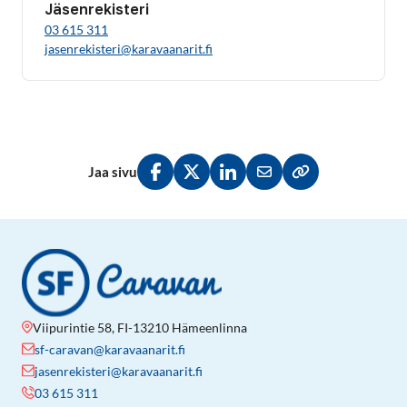
Jäsenrekisteri
03 615 311
jasenrekisteri@karavaanarit.fi
Jaa sivu
Jaa Facebookissa
Jaa Twitterissä
Jaa LinkedInissä
Jaa sähköpostitse
Kopioi linkki lei
Viipurintie 58, FI-13210 Hämeenlinna
sf-caravan@karavaanarit.fi
jasenrekisteri@karavaanarit.fi
03 615 311