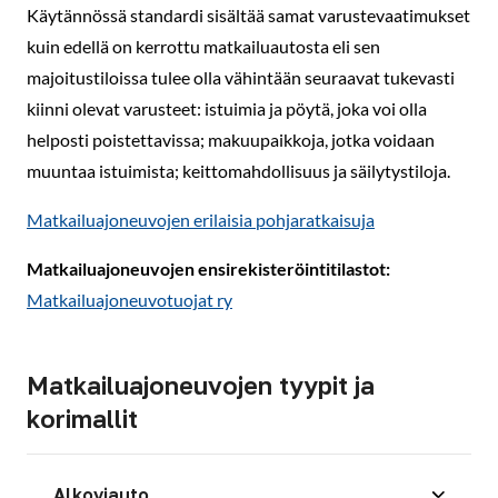
Käytännössä standardi sisältää samat varustevaatimukset
kuin edellä on kerrottu matkailuautosta eli sen
majoitustiloissa tulee olla vähintään seuraavat tukevasti
kiinni olevat varusteet: istuimia ja pöytä, joka voi olla
helposti poistettavissa; makuupaikkoja, jotka voidaan
muuntaa istuimista; keittomahdollisuus ja säilytystiloja.
Matkailuajoneuvojen erilaisia pohjaratkaisuja
Matkailuajoneuvojen ensirekisteröintitilastot:
Matkailuajoneuvotuojat ry
Matkailuajoneuvojen tyypit ja
korimallit
Alkoviauto