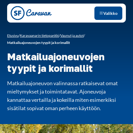
Siirry sivun sisältöön
Valikko
Etusivu
/
Karavaanarin tietopankki
/
Vaunut ja autot
/
Matkailuajoneuvojen tyypit ja korimallit
Matkailuajoneuvojen
tyypit ja korimallit
Matkailuajoneuvon valinnassa ratkaisevat omat
mieltymykset ja toimintatavat. Ajoneuvoja
kannattaa vertailla ja kokeilla miten esimerkiksi
sisätilat sopivat oman perheen käyttöön.