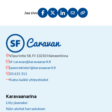
Jaa sivu
Jaa Facebookissa
Jaa Twitterissä
Jaa LinkedInissä
Jaa sähköpostitse
Kopioi linkki lei
Viipurintie 58, FI-13210 Hämeenlinna
sf-caravan@karavaanarit.fi
jasenrekisteri@karavaanarit.fi
03 615 311
Katso kaikki yhteystiedot
Karavaanarina
Liity jäseneksi
Näin aloitat harrastuksen