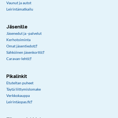
Vaunut ja autot
Leirintämatkailu
Jäsenille
Jäsenedut ja -palvelut
Kerhotoiminta
Omat jäsentiedot
Sähköinen jäsenkortti
Caravan-lehti
Pikalinkit
Etuteltan puheet
Täytä liittymislomake
Verkkokauppa
Leirintäopas.fi