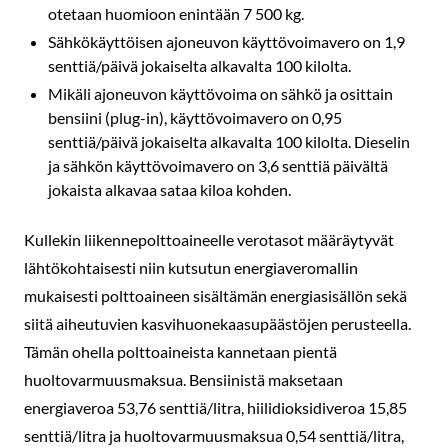
otetaan huomioon enintään 7 500 kg.
Sähkökäyttöisen ajoneuvon käyttövoimavero on 1,9
senttiä/päivä jokaiselta alkavalta 100 kilolta.
Mikäli ajoneuvon käyttövoima on sähkö ja osittain
bensiini (plug-in), käyttövoimavero on 0,95
senttiä/päivä jokaiselta alkavalta 100 kilolta. Dieselin
ja sähkön käyttövoimavero on 3,6 senttiä päivältä
jokaista alkavaa sataa kiloa kohden.
Kullekin liikennepolttoaineelle verotasot määräytyvät
lähtökohtaisesti niin kutsutun energiaveromallin
mukaisesti polttoaineen sisältämän energiasisällön sekä
siitä aiheutuvien kasvihuonekaasupäästöjen perusteella.
Tämän ohella polttoaineista kannetaan pientä
huoltovarmuusmaksua. Bensiinistä maksetaan
energiaveroa 53,76 senttiä/litra, hiilidioksidiveroa 15,85
senttiä/litra ja huoltovarmuusmaksua 0,54 senttiä/litra,