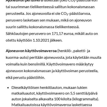
tai suurimman tieliikenteessä sallitun kokonaismassan
perusteella. Jos ajoneuvolla ei ole CO₂-päästöarvoa,
perusvero lasketaan sen mukaan, mikä on ajoneuvon
suurin sallittu kokonaismassa tieliikenteessä.
Sähköautojen perusvero on 171,17 euroa, mikäli auto on
otettu käyttöön 1.10.2021 jälkeen.
Ajoneuvon käyttövoimaveroa
(henkilö-, paketti- ja
kuorma-auto) peritään ajoneuvosta, jota käytetään muulla
voimalla kuin bensiinillä. Käyttövoimavero määräytyy
ajoneuvon kokonaismassan ja käyttövoiman perusteella,
eikä perustu päästöihin.
Dieselkäyttöisen henkilöauton, mukaan lukien
matkailuautot, käyttövoimavero on 5,5 senttiä/päivä
auton jokaiselta alkavalta 100 kilolta (kilogrammalta).
Matkailuautoissa käyttövoimaveroa laskettaessa