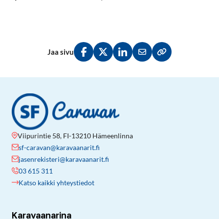
Jaa sivu
Jaa Facebookissa
Jaa Twitterissä
Jaa LinkedInissä
Jaa sähköpostitse
Kopioi linkki lei
Viipurintie 58, FI-13210 Hämeenlinna
sf-caravan@karavaanarit.fi
jasenrekisteri@karavaanarit.fi
03 615 311
Katso kaikki yhteystiedot
Karavaanarina