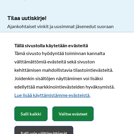
Tilaa uutiskirje!
Ajankohtaiset vinkit ja uusimmat jäsenedut suoraan
sähköpostiisi.
Tällä sivustolla käytetään evästeitä
Tämä sivusto hyödyntää toiminnan kannalta
Tilaa
välttämättömiä evästeitä sekä sivuston
Facebook
Instagram
LinkedIn
YouTube
TikTok
kehittämisen mahdollistavia tilastointievästeitä.
Joidenkin sisältöjen näyttäminen voi lisäksi
edellyttää markkinointievästeiden hyväksymistä.
Rekisteri- ja tietosuojaseloste
Sopimusehdot
Lue lisää käyttämistämme evästeistä.​​​​​​
© Karavaanarit 2026
Salli kaikki
Valitse evästeet
Salli vain välttämättömät