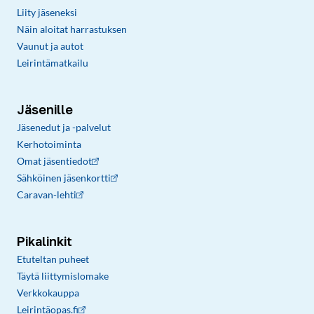
Liity jäseneksi
Näin aloitat harrastuksen
Vaunut ja autot
Leirintämatkailu
Jäsenille
Jäsenedut ja -palvelut
Kerhotoiminta
Omat jäsentiedot
Sähköinen jäsenkortti
Caravan-lehti
Pikalinkit
Etuteltan puheet
Täytä liittymislomake
Verkkokauppa
Leirintäopas.fi