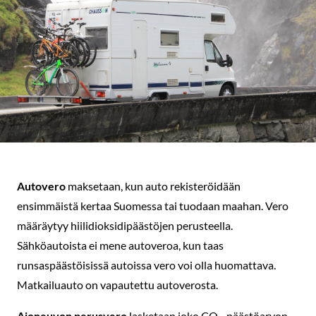
Autovero
maksetaan, kun auto rekisteröidään
ensimmäistä kertaa Suomessa tai tuodaan maahan. Vero
määräytyy hiilidioksidipäästöjen perusteella.
Sähköautoista ei mene autoveroa, kun taas
runsaspäästöisissä autoissa vero voi olla huomattava.
Matkailuauto on vapautettu autoverosta.
Ajoneuvon perusvero
lasketaan joko CO₂-päästöarvon