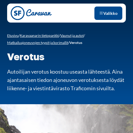
Siirry sivun sisältöön
Valikko
Etusivu
/
Karavaanarin tietopankki
/
Vaunut ja autot
/
Matkailuajoneuvojen tyypit ja korimallit
/
Verotus
Verotus
Autoilijan verotus koostuu useasta lähteestä. Aina
ajantasaisen tiedon ajoneuvon verotuksesta löydät
liikenne- ja viestintävirasto Traficomin sivuilta.