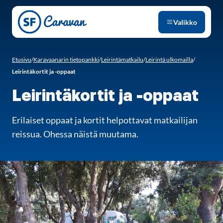
Siirry sivun sisältöön
Valikko
Etusivu
/
Karavaanarin tietopankki
/
Leirintämatkailu
/
Leirintä ulkomailla
/
Leirintäkortit ja -oppaat
Leirintäkortit ja -oppaat
Erilaiset oppaat ja kortit helpottavat matkailijan
reissua. Ohessa näistä muutama.