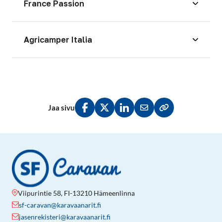
France Passion
Agricamper Italia
Jaa sivu
Jaa Facebookissa
Jaa Twitterissä
Jaa LinkedInissä
Jaa sähköpostitse
Kopioi linkki lei
Viipurintie 58, FI-13210 Hämeenlinna
sf-caravan@karavaanarit.fi
jasenrekisteri@karavaanarit.fi