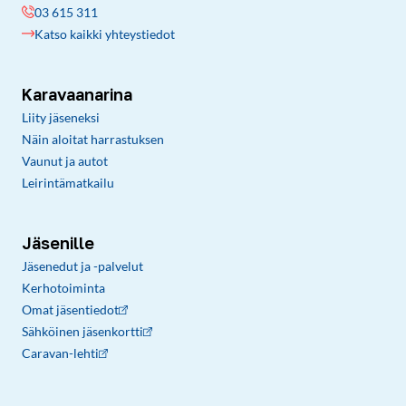
03 615 311
Katso kaikki yhteystiedot
Karavaanarina
Liity jäseneksi
Näin aloitat harrastuksen
Vaunut ja autot
Leirintämatkailu
Jäsenille
Jäsenedut ja -palvelut
Kerhotoiminta
Omat jäsentiedot
Sähköinen jäsenkortti
Caravan-lehti