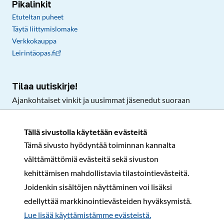
Pikalinkit
Etuteltan puheet
Täytä liittymislomake
Verkkokauppa
Leirintäopas.fi
Tilaa uutiskirje!
Ajankohtaiset vinkit ja uusimmat jäsenedut suoraan
sähköpostiisi.
Tällä sivustolla käytetään evästeitä
Tämä sivusto hyödyntää toiminnan kannalta
Tilaa
välttämättömiä evästeitä sekä sivuston
Facebook
Instagram
LinkedIn
YouTube
TikTok
kehittämisen mahdollistavia tilastointievästeitä.
Joidenkin sisältöjen näyttäminen voi lisäksi
edellyttää markkinointievästeiden hyväksymistä.
Rekisteri- ja tietosuojaseloste
Sopimusehdot
Lue lisää käyttämistämme evästeistä.​​​​​​