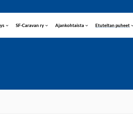
ys
SF-Caravan ry
Ajankohtaista
Etuteltan puheet