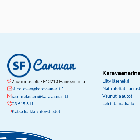
Karavaanarin
Liity jäseneksi
Viipurintie 58, FI-13210 Hämeenlinna
Näin aloitat harras
sf-caravan@karavaanarit.fi
Vaunut ja autot
jasenrekisteri@karavaanarit.fi
Leirintämatkailu
03 615 311
Katso kaikki yhteystiedot