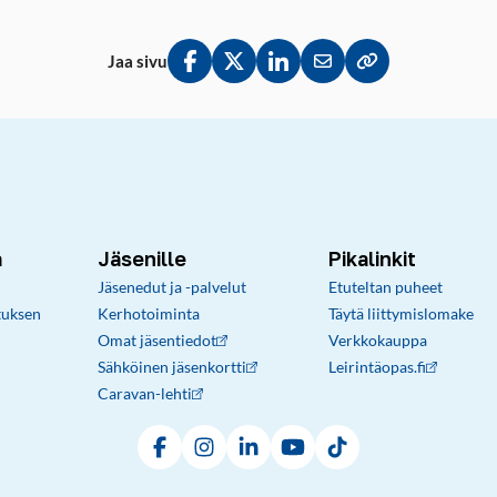
Jaa sivu
Jaa Facebookissa
Jaa Twitterissä
Jaa LinkedInissä
Jaa sähköpostitse
Kopioi linkki lei
a
Jäsenille
Pikalinkit
Jäsenedut ja -palvelut
Etuteltan puheet
tuksen
Kerhotoiminta
Täytä liittymislomake
Omat jäsentiedot
Verkkokauppa
Sähköinen jäsenkortti
Leirintäopas.fi
Caravan-lehti
Facebook
Instagram
LinkedIn
YouTube
TikTok