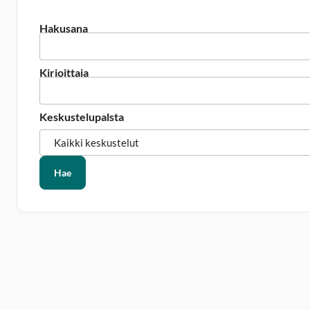
Hakusana
Kirjoittaja
Keskustelupalsta
Hae