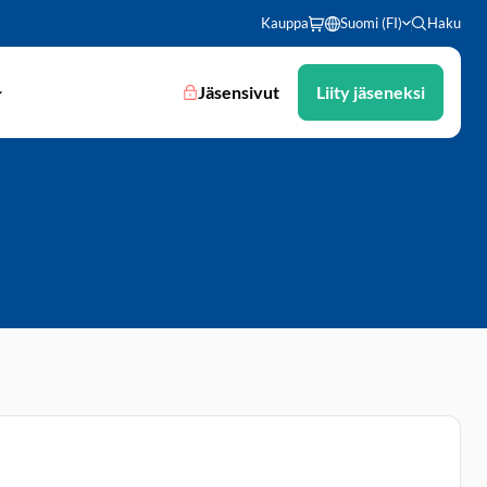
Kauppa
Suomi (FI)
Haku
Jäsensivut
Liity jäseneksi