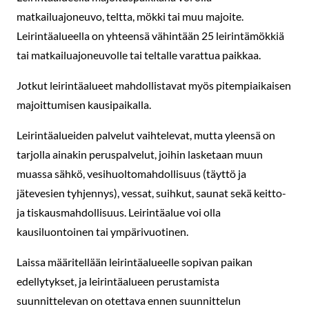
matkailuajoneuvo, teltta, mökki tai muu majoite.
Leirintäalueella on yhteensä vähintään 25 leirintämökkiä
tai matkailuajoneuvolle tai teltalle varattua paikkaa.
Jotkut leirintäalueet mahdollistavat myös pitempiaikaisen
majoittumisen kausipaikalla.
Leirintäalueiden palvelut vaihtelevat, mutta yleensä on
tarjolla ainakin peruspalvelut, joihin lasketaan muun
muassa sähkö, vesihuoltomahdollisuus (täyttö ja
jätevesien tyhjennys), vessat, suihkut, saunat sekä keitto-
ja tiskausmahdollisuus. Leirintäalue voi olla
kausiluontoinen tai ympärivuotinen.
Laissa määritellään leirintäalueelle sopivan paikan
edellytykset, ja leirintäalueen perustamista
suunnittelevan on otettava ennen suunnittelun