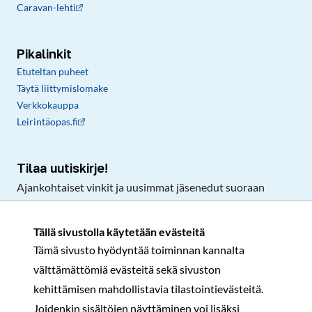
Caravan-lehti
Pikalinkit
Etuteltan puheet
Täytä liittymislomake
Verkkokauppa
Leirintäopas.fi
Tilaa uutiskirje!
Ajankohtaiset vinkit ja uusimmat jäsenedut suoraan
sähköpostiisi.
Tällä sivustolla käytetään evästeitä
Tämä sivusto hyödyntää toiminnan kannalta
Tilaa
välttämättömiä evästeitä sekä sivuston
Facebook
Instagram
LinkedIn
YouTube
TikTok
kehittämisen mahdollistavia tilastointievästeitä.
Joidenkin sisältöjen näyttäminen voi lisäksi