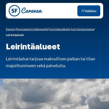
Siirry sivun sisältöön
Valikko
Etusivu
/
Karavaanarin tietopankki
/
Leirintämatkailu
/
Leirintä Suomessa
/
Leirintäalueet
Leirintäalueet
Leirintäalue tarjoaa maksullisen paikan tai tilan
majoittumiseen sekä palveluita.