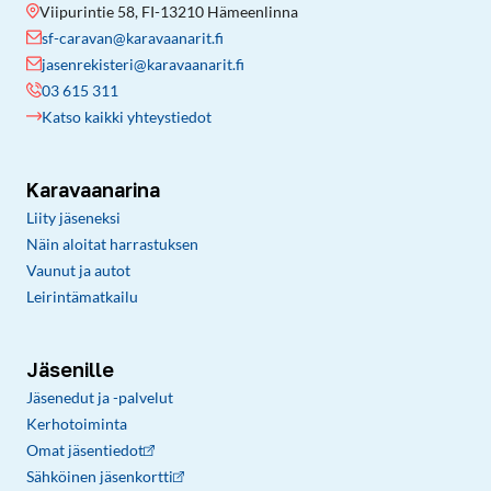
Viipurintie 58, FI-13210 Hämeenlinna
sf-caravan@karavaanarit.fi
jasenrekisteri@karavaanarit.fi
03 615 311
Katso kaikki yhteystiedot
Karavaanarina
Liity jäseneksi
Näin aloitat harrastuksen
Vaunut ja autot
Leirintämatkailu
Jäsenille
Jäsenedut ja -palvelut
Kerhotoiminta
Omat jäsentiedot
Sähköinen jäsenkortti