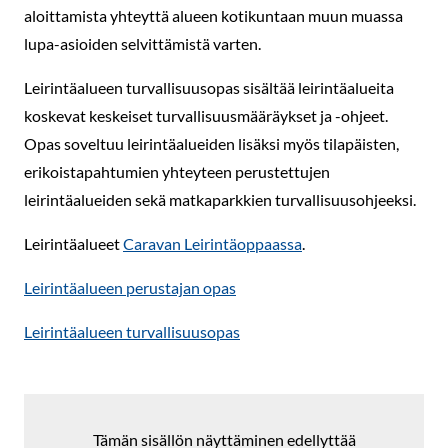
aloittamista yhteyttä alueen kotikuntaan muun muassa
lupa-asioiden selvittämistä varten.
Leirintäalueen turvallisuusopas sisältää leirintäalueita
koskevat keskeiset turvallisuusmääräykset ja -ohjeet.
Opas soveltuu leirintäalueiden lisäksi myös tilapäisten,
erikoistapahtumien yhteyteen perustettujen
leirintäalueiden sekä matkaparkkien turvallisuusohjeeksi.
Leirintäalueet
Caravan Leirintäoppaassa
.
Leirintäalueen perustajan opas
Leirintäalueen turvallisuusopas
Tämän sisällön näyttäminen edellyttää