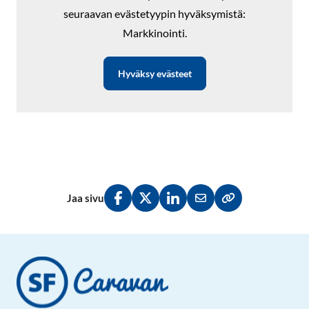
seuraavan evästetyypin hyväksymistä:
Markkinointi.
Hyväksy evästeet
Jaa sivu
Jaa Facebookissa
Jaa Twitterissä
Jaa LinkedInissä
Jaa sähköpostitse
Kopioi linkki lei