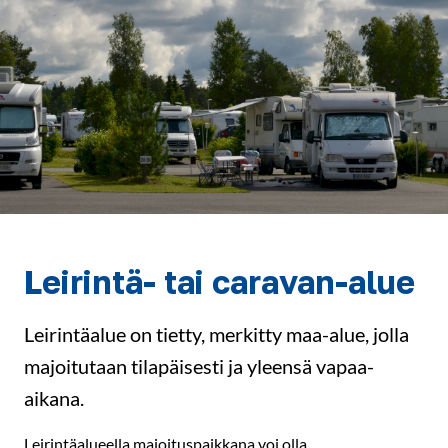
Leirintä- tai caravan-alue
Leirintäalue on tietty, merkitty maa-alue, jolla
majoitutaan tilapäisesti ja yleensä vapaa-
aikana.
Leirintäalueella majoituspaikkana voi olla