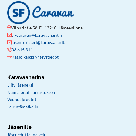
Viipurintie 58, FI-13210 Hämeenlinna
sf-caravan@karavaanarit.fi
jasenrekisteri@karavaanarit.fi
03 615 311
Katso kaikki yhteystiedot
Karavaanarina
Liity jäseneksi
Näin aloitat harrastuksen
Vaunut ja autot
Leirintämatkailu
Jäsenille
Jäsenedut ja -palvelut