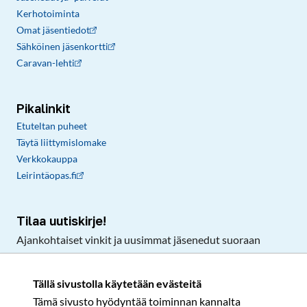
Kerhotoiminta
Omat jäsentiedot
Sähköinen jäsenkortti
Caravan-lehti
Pikalinkit
Etuteltan puheet
Täytä liittymislomake
Verkkokauppa
Leirintäopas.fi
Tilaa uutiskirje!
Ajankohtaiset vinkit ja uusimmat jäsenedut suoraan
sähköpostiisi.
Tällä sivustolla käytetään evästeitä
Tämä sivusto hyödyntää toiminnan kannalta
Tilaa