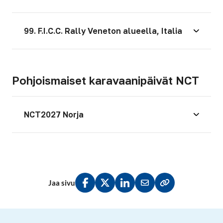
99. F.I.C.C. Rally Veneton alueella, Italia
Pohjoismaiset karavaanipäivät NCT
NCT2027 Norja
Jaa sivu
Jaa Facebookissa
Jaa Twitterissä
Jaa LinkedInissä
Jaa sähköpostitse
Kopioi linkki lei