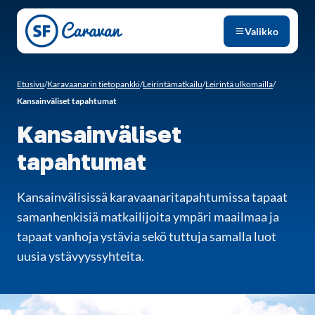
Siirry sivun sisältöön
Valikko
Etusivu
/
Karavaanarin tietopankki
/
Leirintämatkailu
/
Leirintä ulkomailla
/
Kansainväliset tapahtumat
Kansainväliset
tapahtumat
Kansainvälisissä karavaanaritapahtumissa tapaat
samanhenkisiä matkailijoita ympäri maailmaa ja
tapaat vanhoja ystävia sekö tuttuja samalla luot
uusia ystävyyssyhteita.