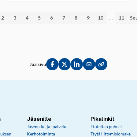
2
3
4
5
6
7
8
9
10
…
11
Se
Jaa sivu
Jaa Facebookissa
Jaa Twitterissä
Jaa LinkedInissä
Jaa sähköpostitse
Kopioi linkki lei
a
Jäsenille
Pikalinkit
Jäsenedut ja -palvelut
Etuteltan puheet
tuksen
Kerhotoiminta
Täytä liittymislomake