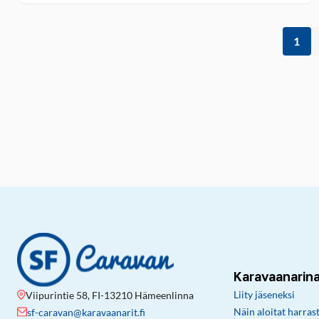
1
Karavaanarin
Liity jäseneksi
Viipurintie 58, FI-13210 Hämeenlinna
Näin aloitat harras
sf-caravan@karavaanarit.fi