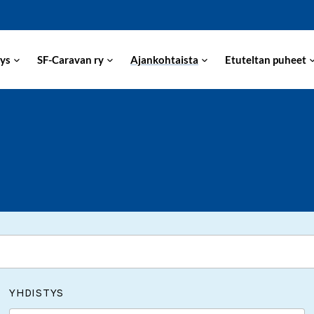
ys
SF-Caravan ry
Ajankohtaista
Etuteltan puheet
YHDISTYS