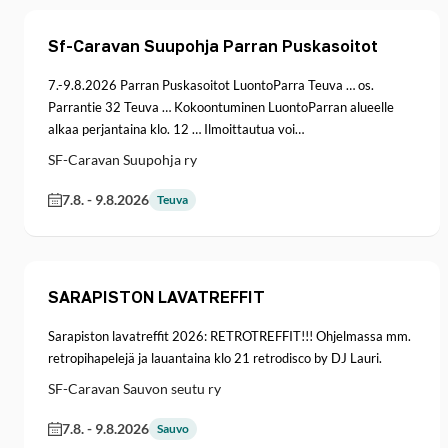
Sf-Caravan Suupohja Parran Puskasoitot
7.-9.8.2026 Parran Puskasoitot LuontoParra Teuva … os.
Parrantie 32 Teuva … Kokoontuminen LuontoParran alueelle
alkaa perjantaina klo. 12 … Ilmoittautua voi…
SF-Caravan Suupohja ry
7.8.
-
9.8.2026
Teuva
SARAPISTON LAVATREFFIT
Sarapiston lavatreffit 2026: RETROTREFFIT!!! Ohjelmassa mm.
retropihapelejä ja lauantaina klo 21 retrodisco by DJ Lauri.
SF-Caravan Sauvon seutu ry
7.8.
-
9.8.2026
Sauvo