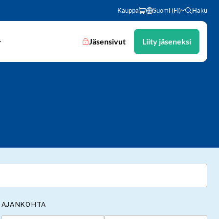
Kauppa
Suomi (FI)
Haku
Jäsensivut
Liity jäseneksi
AJANKOHTA