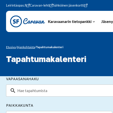
Siirry sivun sisältöön
Leirintäopas.fi
Caravan-lehti
Sähköinen jäsenkortti
Karavaanarin tietopankki
Jäseny
Etusivu
/
Ajankohtaista
/
Tapahtumakalenteri
Tapahtumakalenteri
VAPAASANAHAKU
PAIKKAKUNTA