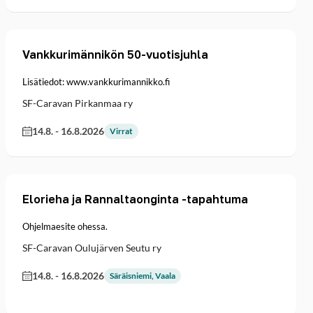
Vankkurimännikön 50-vuotisjuhla
Lisätiedot: www.vankkurimannikko.fi
SF-Caravan Pirkanmaa ry
14.8.
-
16.8.2026
Virrat
Elorieha ja Rannaltaonginta -tapahtuma
Ohjelmaesite ohessa.
SF-Caravan Oulujärven Seutu ry
14.8.
-
16.8.2026
Säräisniemi, Vaala