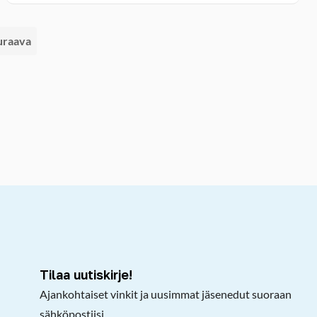
uraava
kepöydälle
Tilaa uutiskirje!
Ajankohtaiset vinkit ja uusimmat jäsenedut suoraan
sähköpostiisi.