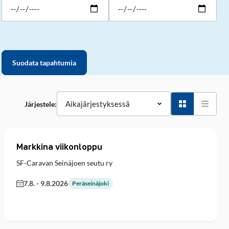
Suodata tapahtumia
Järjestele:
Markkina viikonloppu
SF-Caravan Seinäjoen seutu ry
7.8.
-
9.8.2026
Peräseinäjoki