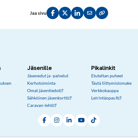
Jaa sivu
Jaa Facebookissa
Jaa Twitterissä
Jaa LinkedInissä
Jaa sähköpostitse
Kopioi linkki lei
a
Jäsenille
Pikalinkit
Jäsenedut ja -palvelut
Etuteltan puheet
tuksen
Kerhotoiminta
Täytä liittymislomake
Omat jäsentiedot
Verkkokauppa
Sähköinen jäsenkortti
Leirintäopas.fi
Caravan-lehti
Facebook
Instagram
LinkedIn
YouTube
TikTok