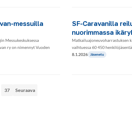
avan-messuilla
SF-Caravanilla reil
nuorimmassa ikär
ngin Messukeskuksessa
Matkailuajoneuvoharrastuksen ka
ravan ry on nimennyt Vuoden
vaihtuessa 60 450 henkilöjäsentä
8.1.2026
Jäsenetu
37
Seuraava