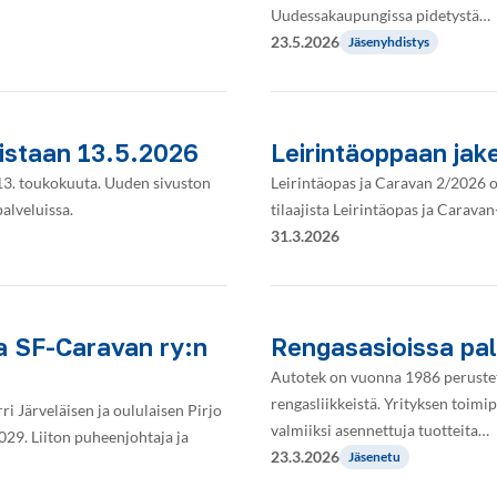
Uudessakaupungissa pidetystä…
23.5.2026
Jäsenyhdistys
aistaan 13.5.2026
Leirintäoppaan jake
 13. toukokuuta. Uuden sivuston
Leirintäopas ja Caravan 2/2026 ova
alveluissa.
tilaajista Leirintäopas ja Caravan
31.3.2026
la SF-Caravan ry:n
Rengasasioissa pa
Autotek on vuonna 1986 perustet
rengasliikkeistä. Yrityksen toimip
i Järveläisen ja oululaisen Pirjo
valmiiksi asennettuja tuotteita…
29. Liiton puheenjohtaja ja
23.3.2026
Jäsenetu