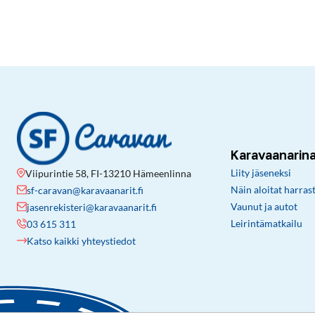
Karavaanarin
Liity jäseneksi
Viipurintie 58, FI-13210 Hämeenlinna
Näin aloitat harras
sf-caravan@karavaanarit.fi
Vaunut ja autot
jasenrekisteri@karavaanarit.fi
Leirintämatkailu
03 615 311
Katso kaikki yhteystiedot