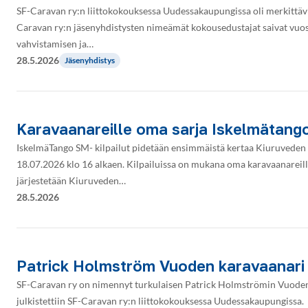
SF-Caravan ry:n liittokokouksessa Uudessakaupungissa oli merkittäviä
Caravan ry:n jäsenyhdistysten nimeämät kokousedustajat saivat vuosi
vahvistamisen ja…
28.5.2026
Jäsenyhdistys
Karavaanareille oma sarja Iskelmätango
IskelmäTango SM- kilpailut pidetään ensimmäistä kertaa Kiuruveden 
18.07.2026 klo 16 alkaen. Kilpailuissa on mukana oma karavaanareille
järjestetään Kiuruveden…
28.5.2026
Patrick Holmström Vuoden karavaanari
SF-Caravan ry on nimennyt turkulaisen Patrick Holmströmin Vuoden 
julkistettiin SF-Caravan ry:n liittokokouksessa Uudessakaupungissa.