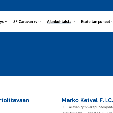
ys
SF-Caravan ry
Ajankohtaista
Etuteltan puheet
rtoittavaan
Marko Ketvel F.I.C
SF-Caravan ry:n varapuheenjohtaj
leirintämatkailujärjestö F.I.C.C: