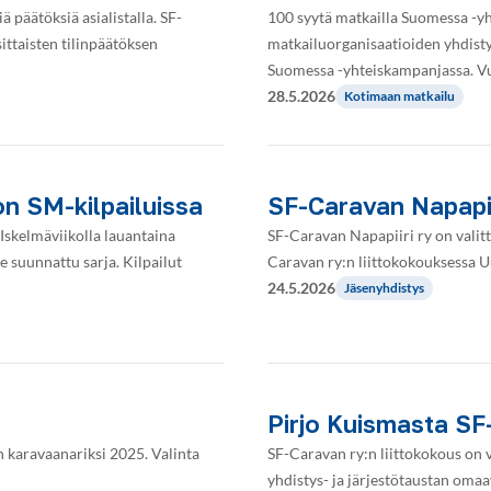
 päätöksiä asialistalla. SF-
100 syytä matkailla Suomessa -
ttaisten tilinpäätöksen
matkailuorganisaatioiden yhdisty
Suomessa -yhteiskampanjassa. 
28.5.2026
Kotimaan matkailu
n SM-kilpailuissa
SF-Caravan Napapii
Iskelmäviikolla lauantaina
SF-Caravan Napapiiri ry on valitt
 suunnattu sarja. Kilpailut
Caravan ry:n liittokokouksessa 
24.5.2026
Jäsenyhdistys
Pirjo Kuismasta SF
karavaanariksi 2025. Valinta
SF-Caravan ry:n liittokokous on 
yhdistys- ja järjestötaustan om