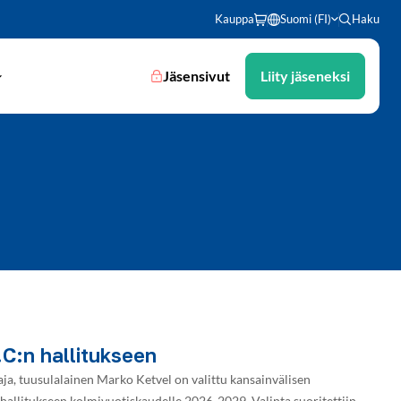
Kauppa
Suomi (FI)
Haku
Jäsensivut
Liity jäseneksi
.C:n hallitukseen
a, tuusulalainen Marko Ketvel on valittu kansainvälisen
n hallitukseen kolmivuotiskaudelle 2026-2029. Valinta suoritettiin