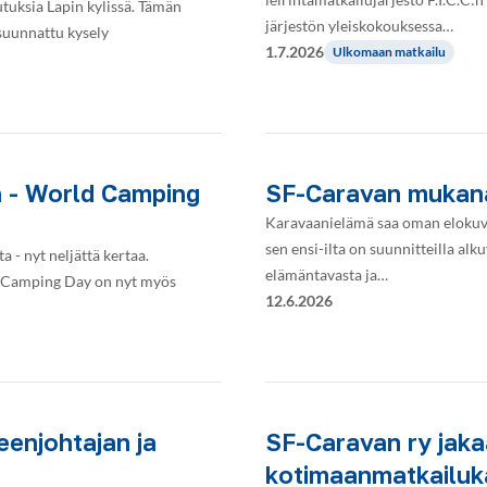
utuksia Lapin kylissä. Tämän
järjestön yleiskokouksessa…
 suunnattu kysely
1.7.2026
Ulkomaan matkailu
ä - World Camping
SF-Caravan mukana
Karavaanielämä saa oman elokuva
sen ensi-ilta on suunnitteilla a
 - nyt neljättä kertaa.
elämäntavasta ja…
ld Camping Day on nyt myös
12.6.2026
eenjohtajan ja
SF-Caravan ry jaka
kotimaanmatkailu