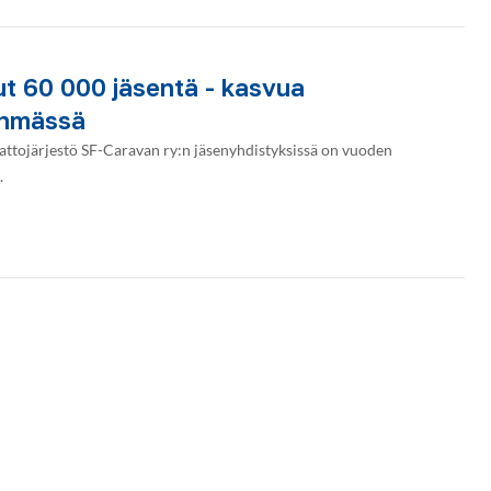
ut 60 000 jäsentä - kasvua
yhmässä
ttojärjestö SF-Caravan ry:n jäsenyhdistyksissä on vuoden
.