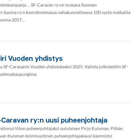
yhteiskampanja … SF-Caravan ry on mukana Suomen
s Suoma ry:n koordinoimassa valtakunnallisessa 100 syytä matkailla
Vuonna 2017…
ri Vuoden yhdistys
u SF-Caravanin Vuoden yhdistykseksi 2025. Valinta julkistettiin SF-
Uudessakaupungissa.
-Caravan ry:n uusi puheenjohtaja
valinnut liiton puheenjohtajaksi oululaisen Pirjo Kuisman. Pitkän
aavan Kuisman kolmivuotinen puheenjohtajakausi käynnistyi