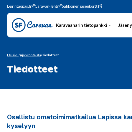
Siirry sivun sisältöön
Leirintäopas.fi
Caravan-lehti
Sähköinen jäsenkortti
Karavaanarin tietopankki
Jäseny
Etusivu
/
Ajankohtaista
/
Tiedotteet
Tiedotteet
Osallistu omatoimimatkailua Lapissa ka
kyselyyn