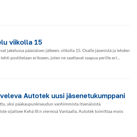
lu viikolla 15
t jakelussa pääsiäisen jälkeen, viikolla 15. Osalle jäsenistä ja lehden
-lehti postitetaan erikseen, joten ne saattavat saapua perille eri…
lveleva Autotek uusi jäsenetukumppani
tu, yksi pääkaupunkiseudun vanhimmista itsenäisistä
iste sijaitsee Kehä III:n vieressä Vantaalla. Autotek toimittaa myös