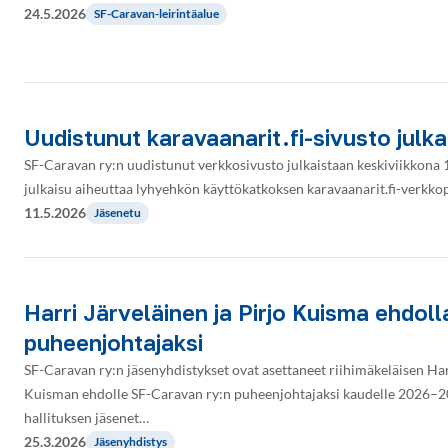
24.5.2026
SF-Caravan-leirintäalue
Uudistunut karavaanarit.fi-sivusto julk
SF-Caravan ry:n uudistunut verkkosivusto julkaistaan keskiviikkona
julkaisu aiheuttaa lyhyehkön käyttökatkoksen karavaanarit.fi-verkkop
11.5.2026
Jäsenetu
Harri Järveläinen ja Pirjo Kuisma ehdol
puheenjohtajaksi
SF-Caravan ry:n jäsenyhdistykset ovat asettaneet riihimäkeläisen Harr
Kuisman ehdolle SF-Caravan ry:n puheenjohtajaksi kaudelle 2026–20
hallituksen jäsenet…
25.3.2026
Jäsenyhdistys