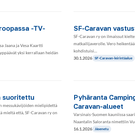
roopassa -TV-
SF-Caravan vastust
SF-Caravan ry on ilmaissut kielte
matkailijaverolle. Vero heikent
a Jaana ja Vesa Kaartti
kohdistuisi…
yppäävät yksi kerrallaan heidän
30.1.2026
SF-Caravan-leirintäalue
suoritettu
Pyhäranta Camping
Caravan-alueet
in messukävijöiden mielipidettä
ä mieltä että, SF-Caravan ry on
Varsinais-Suomen kauniissa saar
Naantalin Saloranta nimettiin V
16.1.2026
Jäsenetu