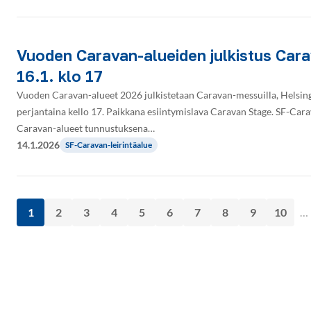
Vuoden Caravan-alueiden julkistus Car
16.1. klo 17
Vuoden Caravan-alueet 2026 julkistetaan Caravan-messuilla, Helsi
perjantaina kello 17. Paikkana esiintymislava Caravan Stage. SF-Ca
Caravan-alueet tunnustuksena…
14.1.2026
SF-Caravan-leirintäalue
1
2
3
4
5
6
7
8
9
10
…