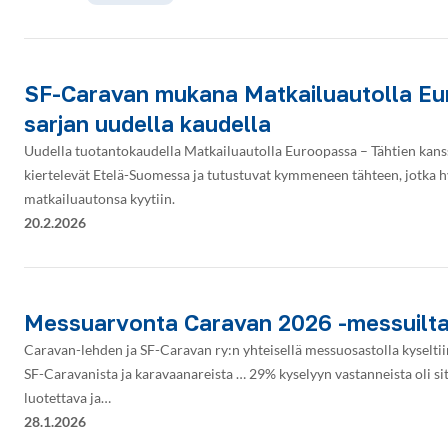
SF-Caravan mukana Matkailuautolla Eu
sarjan uudella kaudella
Uudella tuotantokaudella Matkailuautolla Euroopassa – Tähtien kanss
kiertelevät Etelä-Suomessa ja tutustuvat kymmeneen tähteen, jotka h
matkailuautonsa kyytiin.
20.2.2026
Messuarvonta Caravan 2026 -messuilta 
Caravan-lehden ja SF-Caravan ry:n yhteisellä messuosastolla kyselti
SF-Caravanista ja karavaanareista … 29% kyselyyn vastanneista oli sit
luotettava ja…
28.1.2026