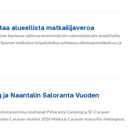
aa alueellista matkailijaveroa
isen kantansa valtiovarainministeriön valmistelemalle alueelliselle
ää Suomen matkailun kilpailukykyä suhteessa ulkomaanmatkailuun ja
 ja Naantalin Saloranta Vuoden
istomaisemissa sijaitsevat Pyhäranta Camping ja SF-Caravan
uoden Caravan-alueiksi 2026 Matka & Caravan-messuilla, Helsingissä.