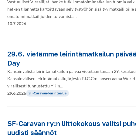
Vastuulliset Vierailijat -hanke tutkii omatoimimatkailun tuomia vaik
hetken tilannetta kartoittavaan selvitystyöhön sisältyy matkailijoille
omatoimimatkailijoiden toivomista…
10.7.2026
29.6. vietämme leirintämatkailun päivä
Day
Kansainvälistä leirintämatkailun päivää vietetään tänään 29. kesäkuuta
Kansainvälisen leirintämatkailujärjestö F.I.C.C:n lanseeraama Wor
virallisesti tunnustettu YK:n…
29.6.2026
SF-Caravan-leirintäalue
SF-Caravan ry:n liittokokous valitsi puh
uudisti säännöt