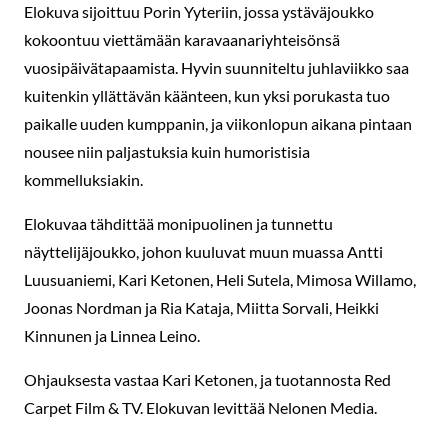
Elokuva sijoittuu Porin Yyteriin, jossa ystäväjoukko
kokoontuu viettämään karavaanariyhteisönsä
vuosipäivätapaamista. Hyvin suunniteltu juhlaviikko saa
kuitenkin yllättävän käänteen, kun yksi porukasta tuo
paikalle uuden kumppanin, ja viikonlopun aikana pintaan
nousee niin paljastuksia kuin humoristisia
kommelluksiakin.
Elokuvaa tähdittää monipuolinen ja tunnettu
näyttelijäjoukko, johon kuuluvat muun muassa Antti
Luusuaniemi, Kari Ketonen, Heli Sutela, Mimosa Willamo,
Joonas Nordman ja Ria Kataja, Miitta Sorvali, Heikki
Kinnunen ja Linnea Leino.
Ohjauksesta vastaa Kari Ketonen, ja tuotannosta Red
Carpet Film & TV. Elokuvan levittää Nelonen Media.