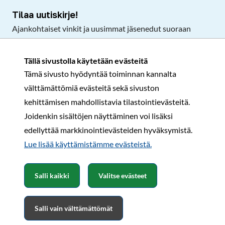
Tilaa uutiskirje!
Ajankohtaiset vinkit ja uusimmat jäsenedut suoraan
sähköpostiisi.
Tällä sivustolla käytetään evästeitä
Tämä sivusto hyödyntää toiminnan kannalta
Tilaa
välttämättömiä evästeitä sekä sivuston
Facebook
Instagram
LinkedIn
YouTube
TikTok
kehittämisen mahdollistavia tilastointievästeitä.
Joidenkin sisältöjen näyttäminen voi lisäksi
edellyttää markkinointievästeiden hyväksymistä.
Rekisteri- ja tietosuojaseloste
Sopimusehdot
Lue lisää käyttämistämme evästeistä.​​​​​​
© Karavaanarit 2026
Salli kaikki
Valitse evästeet
Salli vain välttämättömät