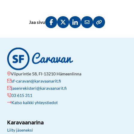
Jaa sivu
Jaa Facebookissa
Jaa Twitterissä
Jaa LinkedInissä
Jaa sähköpostitse
Kopioi linkki lei
Viipurintie 58, FI-13210 Hämeenlinna
sf-caravan@karavaanarit.fi
jasenrekisteri@karavaanarit.fi
03 615 311
Katso kaikki yhteystiedot
Karavaanarina
Liity jäseneksi