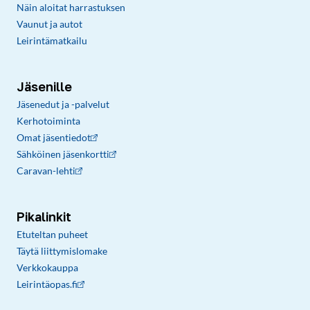
Näin aloitat harrastuksen
Vaunut ja autot
Leirintämatkailu
Jäsenille
Jäsenedut ja -palvelut
Kerhotoiminta
Omat jäsentiedot
Sähköinen jäsenkortti
Caravan-lehti
Pikalinkit
Etuteltan puheet
Täytä liittymislomake
Verkkokauppa
Leirintäopas.fi