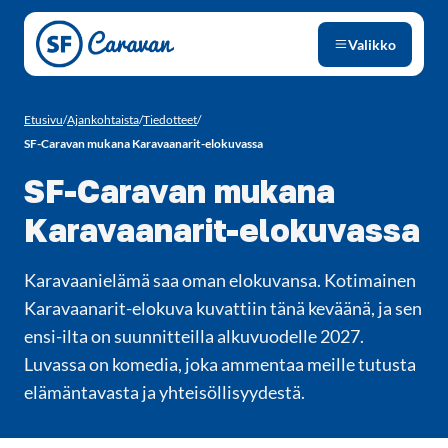
Siirry sivun sisältöön
Valikko
Etusivu
/
Ajankohtaista
/
Tiedotteet
/
SF-Caravan mukana Karavaanarit-elokuvassa
SF-Caravan mukana
Karavaanarit-elokuvassa
Karavaanielämä saa oman elokuvansa. Kotimainen
Karavaanarit-elokuva kuvattiin tänä keväänä, ja sen
ensi-ilta on suunnitteilla alkuvuodelle 2027.
Luvassa on komedia, joka ammentaa meille tutusta
elämäntavasta ja yhteisöllisyydestä.