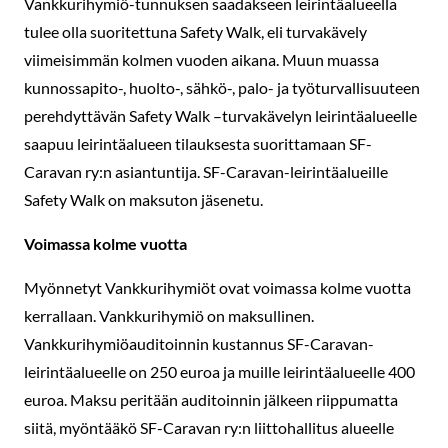
Vankkurihymiö-tunnuksen saadakseen leirintäalueella
tulee olla suoritettuna Safety Walk, eli turvakävely
viimeisimmän kolmen vuoden aikana. Muun muassa
kunnossapito-, huolto-, sähkö-, palo- ja työturvallisuuteen
perehdyttävän Safety Walk –turvakävelyn leirintäalueelle
saapuu leirintäalueen tilauksesta suorittamaan SF-
Caravan ry:n asiantuntija. SF-Caravan-leirintäalueille
Safety Walk on maksuton jäsenetu.
Voimassa kolme vuotta
Myönnetyt Vankkurihymiöt ovat voimassa kolme vuotta
kerrallaan. Vankkurihymiö on maksullinen.
Vankkurihymiöauditoinnin kustannus SF-Caravan-
leirintäalueelle on 250 euroa ja muille leirintäalueelle 400
euroa. Maksu peritään auditoinnin jälkeen riippumatta
siitä, myöntääkö SF-Caravan ry:n liittohallitus alueelle