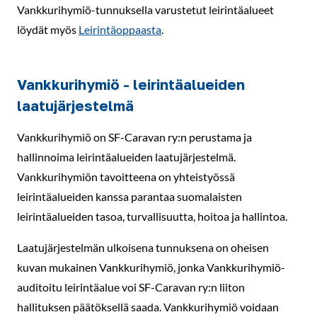
Vankkurihymiö-tunnuksella varustetut leirintäalueet
löydät myös
Leirintäoppaasta
.
Vankkurihymiö - leirintäalueiden
laatujärjestelmä
Vankkurihymiö on SF-Caravan ry:n perustama ja
hallinnoima leirintäalueiden laatujärjestelmä.
Vankkurihymiön tavoitteena on yhteistyössä
leirintäalueiden kanssa parantaa suomalaisten
leirintäalueiden tasoa, turvallisuutta, hoitoa ja hallintoa.
Laatujärjestelmän ulkoisena tunnuksena on oheisen
kuvan mukainen Vankkurihymiö, jonka Vankkurihymiö-
auditoitu leirintäalue voi SF-Caravan ry:n liiton
hallituksen päätöksellä saada. Vankkurihymiö voidaan