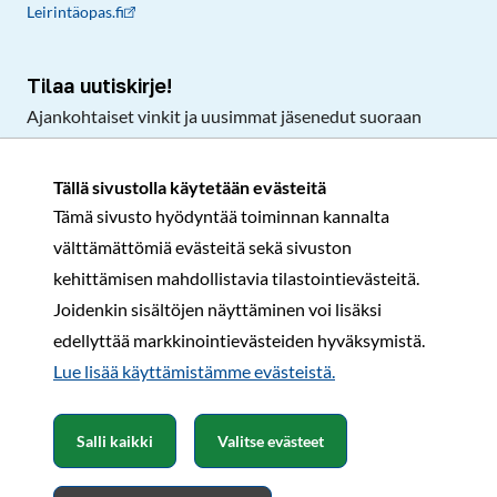
Leirintäopas.fi
Tilaa uutiskirje!
Ajankohtaiset vinkit ja uusimmat jäsenedut suoraan
sähköpostiisi.
Tällä sivustolla käytetään evästeitä
Tämä sivusto hyödyntää toiminnan kannalta
Tilaa
välttämättömiä evästeitä sekä sivuston
Facebook
Instagram
LinkedIn
YouTube
TikTok
kehittämisen mahdollistavia tilastointievästeitä.
Joidenkin sisältöjen näyttäminen voi lisäksi
edellyttää markkinointievästeiden hyväksymistä.
Rekisteri- ja tietosuojaseloste
Sopimusehdot
Lue lisää käyttämistämme evästeistä.​​​​​​
© Karavaanarit 2026
Salli kaikki
Valitse evästeet