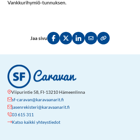
Vankkurihymiö-tunnuksen.
Jaa sivu
Jaa Facebookissa
Jaa Twitterissä
Jaa LinkedInissä
Jaa sähköpostitse
Kopioi linkki lei
Viipurintie 58, FI-13210 Hämeenlinna
sf-caravan@karavaanarit.fi
jasenrekisteri@karavaanarit.fi
03 615 311
Katso kaikki yhteystiedot