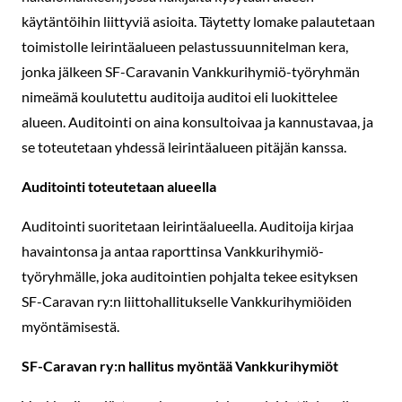
käytäntöihin liittyviä asioita. Täytetty lomake palautetaan
toimistolle leirintäalueen pelastussuunnitelman kera,
jonka jälkeen SF-Caravanin Vankkurihymiö-työryhmän
nimeämä koulutettu auditoija auditoi eli luokittelee
alueen. Auditointi on aina konsultoivaa ja kannustavaa, ja
se toteutetaan yhdessä leirintäalueen pitäjän kanssa.
Auditointi toteutetaan alueella
Auditointi suoritetaan leirintäalueella. Auditoija kirjaa
havaintonsa ja antaa raporttinsa Vankkurihymiö-
työryhmälle, joka auditointien pohjalta tekee esityksen
SF-Caravan ry:n liittohallitukselle Vankkurihymiöiden
myöntämisestä.
SF-Caravan ry:n hallitus myöntää Vankkurihymiöt