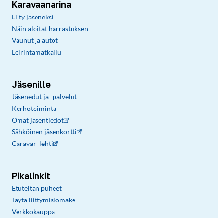
Karavaanarina
Liity jäseneksi
Näin aloitat harrastuksen
Vaunut ja autot
Leirintämatkailu
Jäsenille
Jäsenedut ja -palvelut
Kerhotoiminta
Omat jäsentiedot
Sähköinen jäsenkortti
Caravan-lehti
Pikalinkit
Etuteltan puheet
Täytä liittymislomake
Verkkokauppa