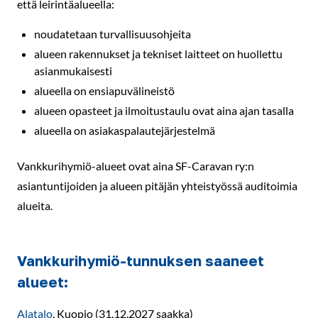
että leirintäalueella:
noudatetaan turvallisuusohjeita
alueen rakennukset ja tekniset laitteet on huollettu
asianmukaisesti
alueella on ensiapuvälineistö
alueen opasteet ja ilmoitustaulu ovat aina ajan tasalla
alueella on asiakaspalautejärjestelmä
Vankkurihymiö-alueet ovat aina SF-Caravan ry:n
asiantuntijoiden ja alueen pitäjän yhteistyössä auditoimia
alueita.
Vankkurihymiö-tunnuksen saaneet
alueet:
Alatalo
, Kuopio (31.12.2027 saakka)