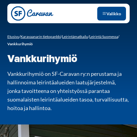
Siirry sivun sisältöön
Valikko
Etusivu
/
Karavaanarin tietopankki
/
Leirintämatkailu
/
Leirintä Suomessa
/
Vankkurihymiö
Vankkurihymiö
Vankkurihymiö on SF-Caravan ry:n perustama ja
hallinnoima leirintäalueiden laatujärjestelmä,
jonka tavoitteena on yhteistyössä parantaa
suomalaisten leirintäalueiden tasoa, turvallisuutta,
hoitoa ja hallintoa.