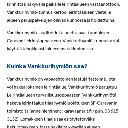
kiinnittää näkyvälle paikalle leirintäalueen vastaanottoon.
Vankkurihymiö-tunnus kertoo leirintäalueen vieraille
alueen peruspalvelujen olevan kunnossa ja hoidettuina.
Vankkurihymiö–auditoidut alueet saavat tunnuksen
Caravan Leirintäoppaaseen. Vankkurihymiö-tunnusta voi
käyttää tehokkaasti alueen markkinoinnissa.
Kuinka Vankkurihymiön saa?
Vankkurihymiö on vapaaehtoinen laatujärjestelmä, jota
voi hakea jokainen leirintäalue. Vankkurihymiö perustuu
Leirintäalueen turvallisuusoppaaseen. Vankkurihymiötä
hakeva leirintäalue tilaa hymiöluokituksen SF-Caravanin
toimistolta (anne.nieminen@karavaanarit.fi / puh. 03 615
3132). Lomakkeen tilaaja saa esitäytettäväksi
hakulomakkeen, jossa hakijalta kysytään alueen