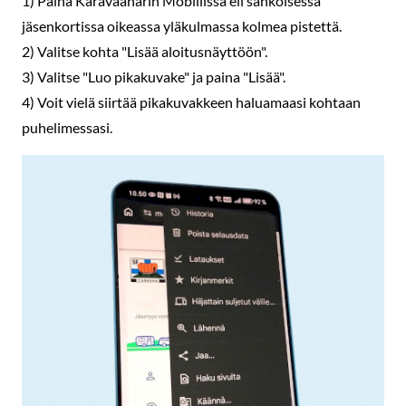
1) Paina Karavaanarin Mobiilissa eli sähköisessä
jäsenkortissa oikeassa yläkulmassa kolmea pistettä.
2) Valitse kohta "Lisää aloitusnäyttöön".
3) Valitse "Luo pikakuvake" ja paina "Lisää".
4) Voit vielä siirtää pikakuvakkeen haluamaasi kohtaan
puhelimessasi.