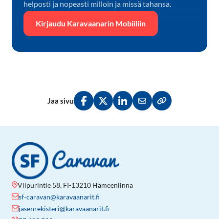
helposti ja nopeasti milloin ja missä tahansa.
Kirjaudu Karavaanarin Mobiiliin
Jaa sivu
Jaa Facebookissa
Jaa Twitterissä
Jaa LinkedInissä
Jaa sähköpostitse
Kopioi linkki lei
Viipurintie 58, FI-13210 Hämeenlinna
sf-caravan@karavaanarit.fi
jasenrekisteri@karavaanarit.fi