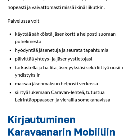
nopeasti ja vaivattomasti missä ikinä liikutkin.
Palvelussa voit:
käyttää sähköistä jäsenkorttia helposti suoraan
puhelimesta
hyödyntää jäsenetuja ja seurata tapahtumia
päivittää yhteys- ja jäsenyystietojasi
tarkastella ja hallita jäsenyyksiäsi sekä liittyä uusiin
yhdistyksiin
maksaa jäsenmaksun helposti verkossa
siirtyä lukemaan Caravan-lehteä, tutustua
Leirintäoppaaseen ja vierailla somekanavissa
Kirjautuminen
Karavaanarin Mobiiliin