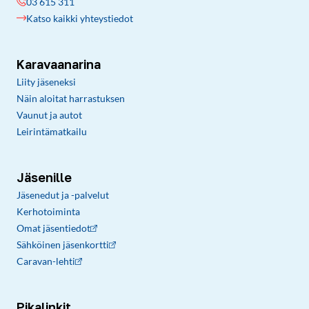
03 615 311
Katso kaikki yhteystiedot
Karavaanarina
Liity jäseneksi
Näin aloitat harrastuksen
Vaunut ja autot
Leirintämatkailu
Jäsenille
Jäsenedut ja -palvelut
Kerhotoiminta
Omat jäsentiedot
Sähköinen jäsenkortti
Caravan-lehti
Pikalinkit