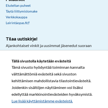
Etuteltan puheet
Täytä liittymislomake
Verkkokauppa
Leirintäopas.fi
Tilaa uutiskirje!
Ajankohtaiset vinkit ja uusimmat jäsenedut suoraan
sähköpostiisi.
Tällä sivustolla käytetään evästeitä
Tämä sivusto hyödyntää toiminnan kannalta
Tilaa
välttämättömiä evästeitä sekä sivuston
Facebook
Instagram
LinkedIn
YouTube
TikTok
kehittämisen mahdollistavia tilastointievästeitä.
Joidenkin sisältöjen näyttäminen voi lisäksi
edellyttää markkinointievästeiden hyväksymistä.
Rekisteri- ja tietosuojaseloste
Sopimusehdot
Lue lisää käyttämistämme evästeistä.​​​​​​