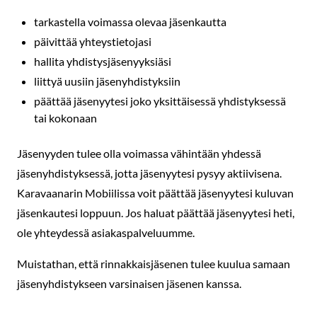
tarkastella voimassa olevaa jäsenkautta
päivittää yhteystietojasi
hallita yhdistysjäsenyyksiäsi
liittyä uusiin jäsenyhdistyksiin
päättää jäsenyytesi joko yksittäisessä yhdistyksessä
tai kokonaan
Jäsenyyden tulee olla voimassa vähintään yhdessä
jäsenyhdistyksessä, jotta jäsenyytesi pysyy aktiivisena.
Karavaanarin Mobiilissa voit päättää jäsenyytesi kuluvan
jäsenkautesi loppuun. Jos haluat päättää jäsenyytesi heti,
ole yhteydessä asiakaspalveluumme.
Muistathan, että rinnakkaisjäsenen tulee kuulua samaan
jäsenyhdistykseen varsinaisen jäsenen kanssa.