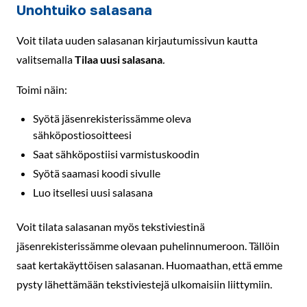
Unohtuiko salasana
Voit tilata uuden salasanan kirjautumissivun kautta
valitsemalla
Tilaa uusi salasana
.
Toimi näin:
Syötä jäsenrekisterissämme oleva
sähköpostiosoitteesi
Saat sähköpostiisi varmistuskoodin
Syötä saamasi koodi sivulle
Luo itsellesi uusi salasana
Voit tilata salasanan myös tekstiviestinä
jäsenrekisterissämme olevaan puhelinnumeroon. Tällöin
saat kertakäyttöisen salasanan. Huomaathan, että emme
pysty lähettämään tekstiviestejä ulkomaisiin liittymiin.