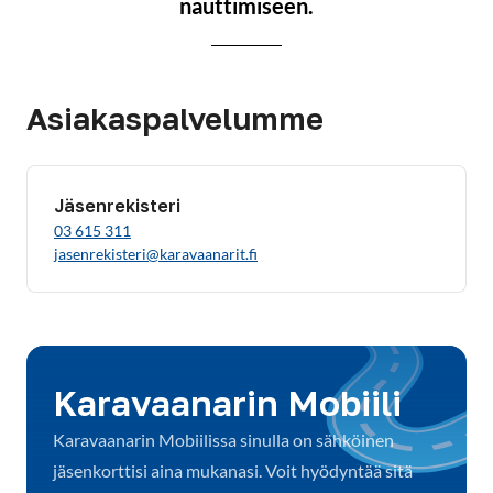
nauttimiseen.
Asiakaspalvelumme
Jäsenrekisteri
03 615 311
jasenrekisteri@karavaanarit.fi
Karavaanarin Mobiili
Karavaanarin Mobiilissa sinulla on sähköinen
jäsenkorttisi aina mukanasi. Voit hyödyntää sitä