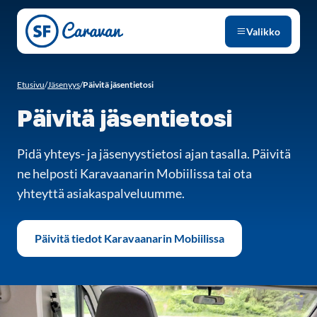
Siirry sivun sisältöön
Valikko
Etusivu
/
Jäsenyys
/
Päivitä jäsentietosi
Päivitä jäsentietosi
Pidä yhteys- ja jäsenyystietosi ajan tasalla. Päivitä
ne helposti Karavaanarin Mobiilissa tai ota
yhteyttä asiakaspalveluumme.
Päivitä tiedot Karavaanarin Mobiilissa