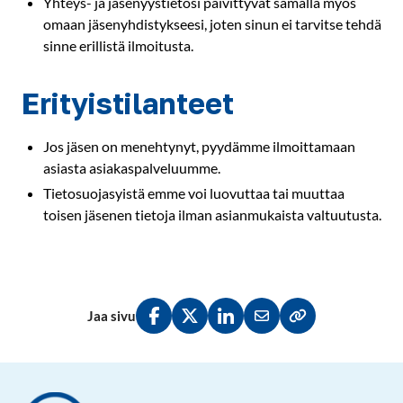
Yhteys- ja jäsenyystietosi päivittyvät samalla myös
omaan jäsenyhdistykseesi, joten sinun ei tarvitse tehdä
sinne erillistä ilmoitusta.
Erityistilanteet
Jos jäsen on menehtynyt, pyydämme ilmoittamaan
asiasta asiakaspalveluumme.
Tietosuojasyistä emme voi luovuttaa tai muuttaa
toisen jäsenen tietoja ilman asianmukaista valtuutusta.
Jaa sivu
Jaa Facebookissa
Jaa Twitterissä
Jaa LinkedInissä
Jaa sähköpostitse
Kopioi linkki lei