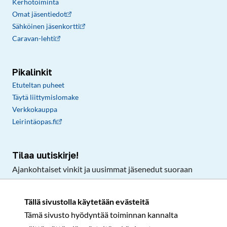
Kerhotoiminta
Omat jäsentiedot
Sähköinen jäsenkortti
Caravan-lehti
Pikalinkit
Etuteltan puheet
Täytä liittymislomake
Verkkokauppa
Leirintäopas.fi
Tilaa uutiskirje!
Ajankohtaiset vinkit ja uusimmat jäsenedut suoraan
sähköpostiisi.
Tällä sivustolla käytetään evästeitä
Tämä sivusto hyödyntää toiminnan kannalta
Tilaa