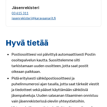
Jäsenrekisteri
03 615 311
jasenrekisteri@karavaanarit.fi
Hyvä tietää
Postiosoitteesi voi päivittyä automaattisesti Postin
osoitepalvelun kautta. Suosittelemme silti
tarkistamaan uuden osoitteen, jotta saat postit
oikeaan paikkaan.
Pidä erityisesti sähköpostiosoitteesi ja
puhelinnumerosi ajan tasalla, jotta saat tärkeät viestit
ja tiedotteet sekä pääset käyttämään sähköisiä
jäsenpalveluja. Uuden salasanan tilaaminen onnistuu
vain jäsenrekisterissä oleviin yhteystietoihin.