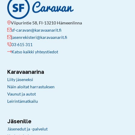
Viipurintie 58, FI-13210 Hämeenlinna
sf-caravan@karavaanarit.fi
jasenrekisteri@karavaanarit.fi
03 615 311
Katso kaikki yhteystiedot
Karavaanarina
Liity jäseneksi
Näin aloitat harrastuksen
Vaunut ja autot
Leirintämatkailu
Jäsenille
Jäsenedut ja -palvelut