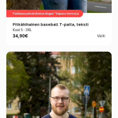
Paidassa painatuksena slogan "Vapaus mennä ja
Pitkähihainen baseball T-paita, teksti
Koot S - 3XL
34,90€
Värit: