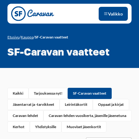
Siirry sivun sisältöön
Valikko
Etusivu
/
Kauppa
/
SF-Caravan vaatteet
SF-Caravan vaatteet
Kaikki
Tarjouksessa nyt!
SF-Caravan vaatteet
Jäsentarrat ja -tarvikkeet
Leirintäkortit
Oppaat ja kirjat
Caravan-lehdet
Caravan-lehden vuosikerta, jäsenille jäsenetuna
Kerhot
Yhdistyksille
Muoviset jäsenkortit