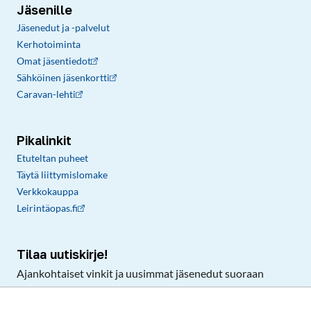
Jäsenille
Jäsenedut ja -palvelut
Kerhotoiminta
Omat jäsentiedot
Sähköinen jäsenkortti
Caravan-lehti
Pikalinkit
Etuteltan puheet
Täytä liittymislomake
Verkkokauppa
Leirintäopas.fi
Tilaa uutiskirje!
Ajankohtaiset vinkit ja uusimmat jäsenedut suoraan
sähköpostiisi.