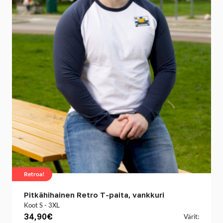
Retroa!
Pitkähihainen Retro T-paita, vankkuri
Koot S - 3XL
34,90€
Värit: