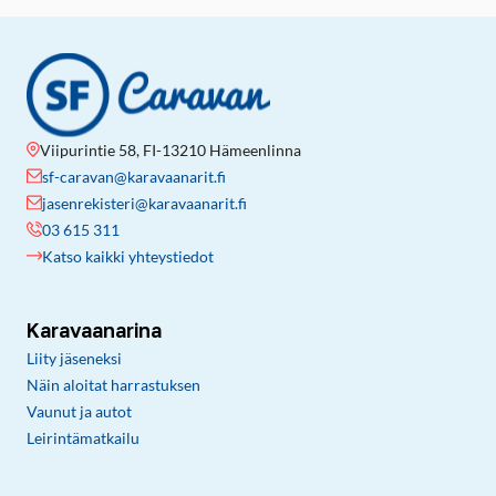
Viipurintie 58, FI-13210 Hämeenlinna
sf-caravan@karavaanarit.fi
jasenrekisteri@karavaanarit.fi
03 615 311
Katso kaikki yhteystiedot
Karavaanarina
Liity jäseneksi
Näin aloitat harrastuksen
Vaunut ja autot
Leirintämatkailu