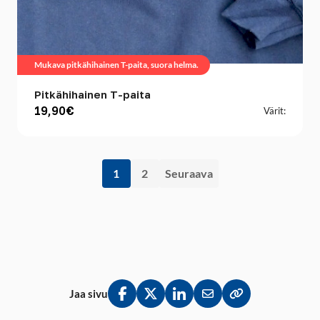
Mukava pitkähihainen T-paita, suora helma.
Pitkähihainen T-paita
19,90€
Värit:
1
2
Seuraava
Jaa sivu
Jaa Facebookissa
Jaa Twitterissä
Jaa LinkedInissä
Jaa sähköpostitse
Kopioi linkki lei