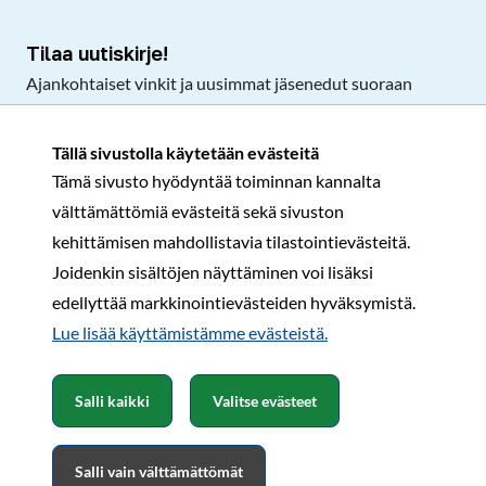
Tilaa uutiskirje!
Ajankohtaiset vinkit ja uusimmat jäsenedut suoraan
sähköpostiisi.
Tällä sivustolla käytetään evästeitä
Tämä sivusto hyödyntää toiminnan kannalta
Tilaa
välttämättömiä evästeitä sekä sivuston
Facebook
Instagram
LinkedIn
YouTube
TikTok
kehittämisen mahdollistavia tilastointievästeitä.
Joidenkin sisältöjen näyttäminen voi lisäksi
edellyttää markkinointievästeiden hyväksymistä.
Rekisteri- ja tietosuojaseloste
Sopimusehdot
Lue lisää käyttämistämme evästeistä.​​​​​​
© Karavaanarit 2026
Salli kaikki
Valitse evästeet
Salli vain välttämättömät