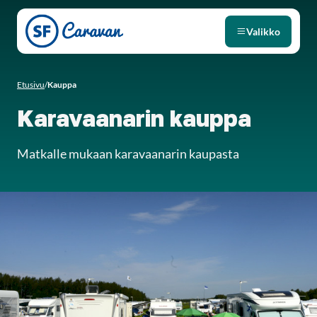
Siirry sivun sisältöön
Valikko
Etusivu
/
Kauppa
Karavaanarin kauppa
Matkalle mukaan karavaanarin kaupasta