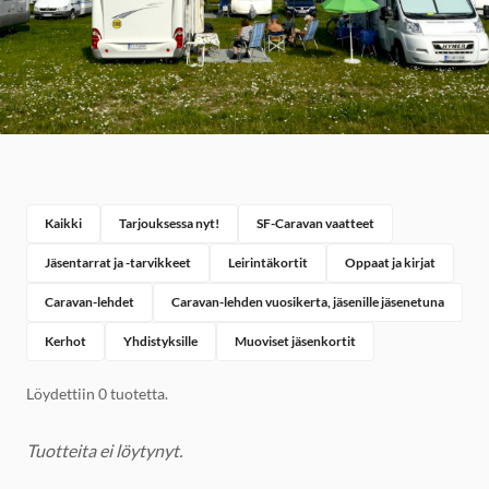
Kaikki
Tarjouksessa nyt!
SF-Caravan vaatteet
Jäsentarrat ja -tarvikkeet
Leirintäkortit
Oppaat ja kirjat
Caravan-lehdet
Caravan-lehden vuosikerta, jäsenille jäsenetuna
Kerhot
Yhdistyksille
Muoviset jäsenkortit
Löydettiin 0 tuotetta.
Tuotteita ei löytynyt.