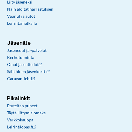
Liity jäseneksi
Näin aloitat harrastuksen
Vaunut ja autot
Leirintämatkailu
Jäsenille
Jäsenedut ja -palvelut
Kerhotoiminta
Omat jäsentiedot
Sähköinen jäsenkortti
Caravan-lehti
Pikalinkit
Etuteltan puheet
Täytä liittymislomake
Verkkokauppa
Leirintäopas.fi