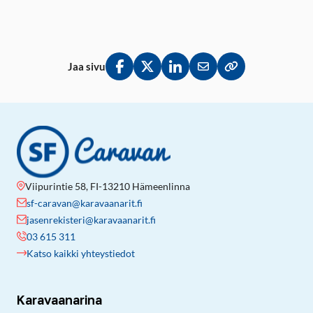
Jaa sivu
Jaa Facebookissa
Jaa Twitterissä
Jaa LinkedInissä
Jaa sähköpostitse
Kopioi linkki lei
Viipurintie 58, FI-13210 Hämeenlinna
sf-caravan@karavaanarit.fi
jasenrekisteri@karavaanarit.fi
03 615 311
Katso kaikki yhteystiedot
Karavaanarina