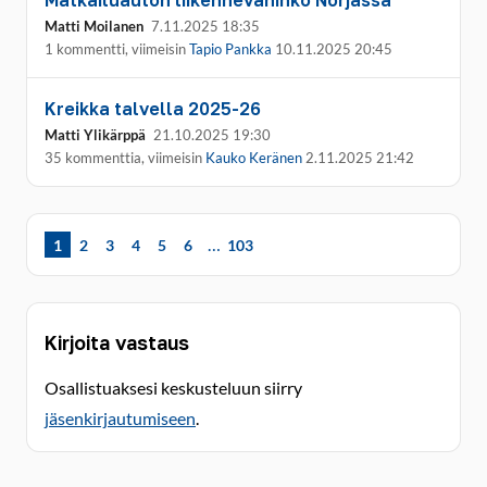
Matkailuauton liikennevahinko Norjassa
Matti Moilanen
7.11.2025 18:35
1 kommentti, viimeisin
Tapio Pankka
10.11.2025 20:45
Kreikka talvella 2025-26
Matti Ylikärppä
21.10.2025 19:30
35 kommenttia, viimeisin
Kauko Keränen
2.11.2025 21:42
…
1
2
3
4
5
6
103
Kirjoita vastaus
Osallistuaksesi keskusteluun siirry
jäsenkirjautumiseen
.