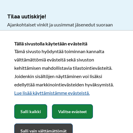
Tilaa uutiskirje!
Ajankohtaiset vinkit ja uusimmat jäsenedut suoraan
sähköpostiisi.
Tällä sivustolla käytetään evästeitä
Tämä sivusto hyödyntää toiminnan kannalta
Tilaa
välttämättömiä evästeitä sekä sivuston
Facebook
Instagram
LinkedIn
YouTube
TikTok
kehittämisen mahdollistavia tilastointievästeitä.
Joidenkin sisältöjen näyttäminen voi lisäksi
edellyttää markkinointievästeiden hyväksymistä.
Rekisteri- ja tietosuojaseloste
Sopimusehdot
Lue lisää käyttämistämme evästeistä.​​​​​​
© Karavaanarit 2026
Salli kaikki
Valitse evästeet
Salli vain välttämättömät