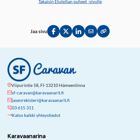
Takaisin Etuteltan puheet -sivulle
Jaa sivu
Jaa Facebookissa
Jaa Twitterissä
Jaa LinkedInissä
Jaa sähköpostitse
Kopioi linkki lei
Viipurintie 58, FI-13210 Hämeenlinna
sf-caravan@karavaanarit.fi
jasenrekisteri@karavaanarit.fi
03 615 311
Katso kaikki yhteystiedot
Karavaanarina