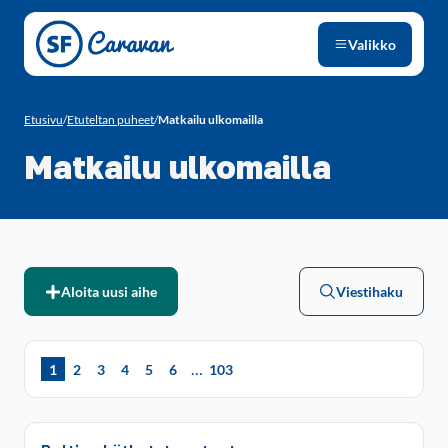
Siirry sivun sisältöön
Valikko
Etusivu
/
Etuteltan puheet
/
Matkailu ulkomailla
Matkailu ulkomailla
Aloita uusi aihe
Viestihaku
…
1
2
3
4
5
6
103