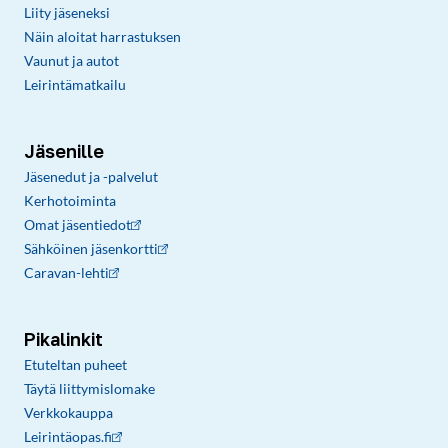
Liity jäseneksi
Näin aloitat harrastuksen
Vaunut ja autot
Leirintämatkailu
Jäsenille
Jäsenedut ja -palvelut
Kerhotoiminta
Omat jäsentiedot
Sähköinen jäsenkortti
Caravan-lehti
Pikalinkit
Etuteltan puheet
Täytä liittymislomake
Verkkokauppa
Leirintäopas.fi