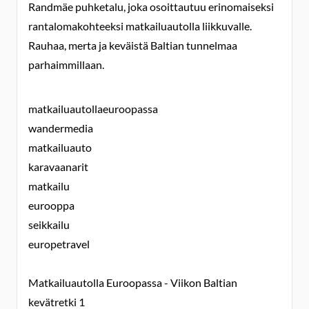
Randmäe puhketalu, joka osoittautuu erinomaiseksi
rantalomakohteeksi matkailuautolla liikkuvalle.
Rauhaa, merta ja keväistä Baltian tunnelmaa
parhaimmillaan.
matkailuautollaeuroopassa
wandermedia
matkailuauto
karavaanarit
matkailu
eurooppa
seikkailu
europetravel
Matkailuautolla Euroopassa - Viikon Baltian
kevätretki 1