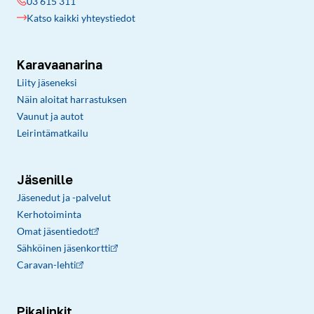
03 615 311
Katso kaikki yhteystiedot
Karavaanarina
Liity jäseneksi
Näin aloitat harrastuksen
Vaunut ja autot
Leirintämatkailu
Jäsenille
Jäsenedut ja -palvelut
Kerhotoiminta
Omat jäsentiedot
Sähköinen jäsenkortti
Caravan-lehti
Pikalinkit