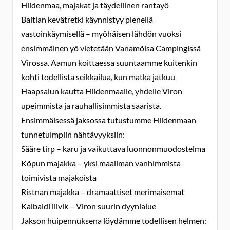
Hiidenmaa, majakat ja täydellinen rantayö
Baltian kevätretki käynnistyy pienellä
vastoinkäymisellä – myöhäisen lähdön vuoksi
ensimmäinen yö vietetään Vanamõisa Campingissä
Virossa. Aamun koittaessa suuntaamme kuitenkin
kohti todellista seikkailua, kun matka jatkuu
Haapsalun kautta Hiidenmaalle, yhdelle Viron
upeimmista ja rauhallisimmista saarista.
Ensimmäisessä jaksossa tutustumme Hiidenmaan
tunnetuimpiin nähtävyyksiin:
Sääre tirp – karu ja vaikuttava luonnonmuodostelma
Kõpun majakka – yksi maailman vanhimmista
toimivista majakoista
Ristnan majakka – dramaattiset merimaisemat
Kaibaldi liivik – Viron suurin dyynialue
Jakson huipennuksena löydämme todellisen helmen: