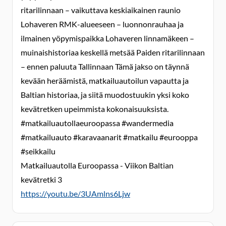
ritarilinnaan – vaikuttava keskiaikainen raunio
Lohaveren RMK-alueeseen – luonnonrauhaa ja
ilmainen yöpymispaikka Lohaveren linnamäkeen –
muinaishistoriaa keskellä metsää Paiden ritarilinnaan
– ennen paluuta Tallinnaan Tämä jakso on täynnä
kevään heräämistä, matkailuautoilun vapautta ja
Baltian historiaa, ja siitä muodostuukin yksi koko
kevätretken upeimmista kokonaisuuksista.
#matkailuautollaeuroopassa #wandermedia
#matkailuauto #karavaanarit #matkailu #eurooppa
#seikkailu
Matkailuautolla Euroopassa - Viikon Baltian
kevätretki 3
https://youtu.be/3UAmlns6Ljw