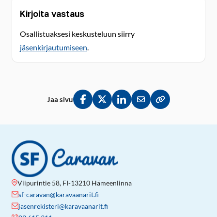
Kirjoita vastaus
Osallistuaksesi keskusteluun siirry
jäsenkirjautumiseen
.
Jaa sivu
Jaa Facebookissa
Jaa Twitterissä
Jaa LinkedInissä
Jaa sähköpostitse
Kopioi linkki lei
Viipurintie 58, FI-13210 Hämeenlinna
sf-caravan@karavaanarit.fi
jasenrekisteri@karavaanarit.fi