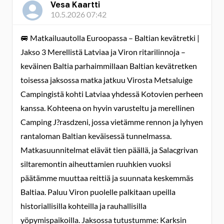
Vesa Kaartti
10.5.2026 07:42
🚐 Matkailuautolla Euroopassa – Baltian kevätretki |
Jakso 3 Merellistä Latviaa ja Viron ritarilinnoja –
keväinen Baltia parhaimmillaan Baltian kevätretken
toisessa jaksossa matka jatkuu Virosta Metsaluige
Campingistä kohti Latviaa yhdessä Kotovien perheen
kanssa. Kohteena on hyvin varusteltu ja merellinen
Camping J?rasdzeni, jossa vietämme rennon ja lyhyen
rantaloman Baltian keväisessä tunnelmassa.
Matkasuunnitelmat elävät tien päällä, ja Salacgrivan
siltaremontin aiheuttamien ruuhkien vuoksi
päätämme muuttaa reittiä ja suunnata kes­kemmäs
Baltiaa. Paluu Viron puolelle palkitaan upeilla
historiallisilla kohteilla ja rauhallisilla
yöpymispaikoilla. Jaksossa tutustumme: Karksin