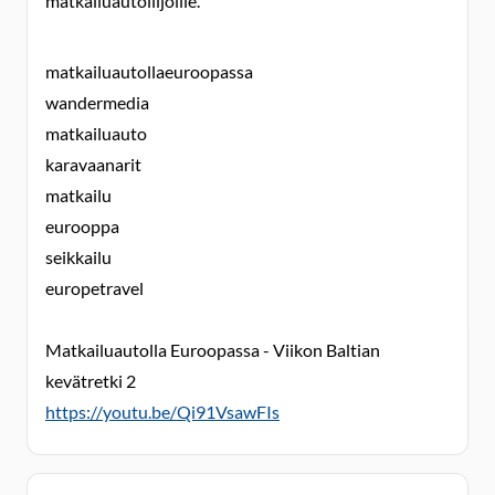
matkailuautoilijoille.
matkailuautollaeuroopassa
wandermedia
matkailuauto
karavaanarit
matkailu
eurooppa
seikkailu
europetravel
Matkailuautolla Euroopassa - Viikon Baltian
kevätretki 2
https://youtu.be/Qi91VsawFIs