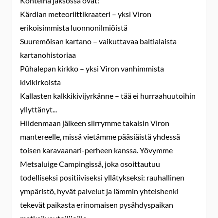
Kohteina jaksossa ovat:
Kärdlan meteoriittikraateri – yksi Viron
erikoisimmista luonnonilmiöistä
Suuremõisan kartano – vaikuttavaa baltialaista
kartanohistoriaa
Pühalepan kirkko – yksi Viron vanhimmista
kivikirkoista
Kallasten kalkkikivijyrkänne – tää ei hurraahuutoihin
yllyttänyt...
Hiidenmaan jälkeen siirrymme takaisin Viron
mantereelle, missä vietämme pääsiäistä yhdessä
toisen karavaanari-perheen kanssa. Yövymme
Metsaluige Campingissä, joka osoittautuu
todelliseksi positiiviseksi yllätykseksi: rauhallinen
ympäristö, hyvät palvelut ja lämmin yhteishenki
tekevät paikasta erinomaisen pysähdyspaikan