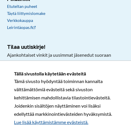
Etuteltan puheet
Täytä liittymislomake
Verkkokauppa
Leirintäopas.fi
Tilaa uutiskirje!
Ajankohtaiset vinkit ja uusimmat jäsenedut suoraan
sähköpostiisi.
Tällä sivustolla käytetään evästeitä
Tämä sivusto hyödyntää toiminnan kannalta
Tilaa
välttämättömiä evästeitä sekä sivuston
Facebook
Instagram
LinkedIn
YouTube
TikTok
kehittämisen mahdollistavia tilastointievästeitä.
Joidenkin sisältöjen näyttäminen voi lisäksi
edellyttää markkinointievästeiden hyväksymistä.
Rekisteri- ja tietosuojaseloste
Sopimusehdot
Lue lisää käyttämistämme evästeistä.​​​​​​