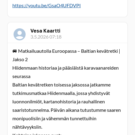
https://youtu.be/GsaO4UFDVPI
Vesa Kaartti
3.5.2026 07:18
🚐 Matkailuautolla Euroopassa – Baltian kevätretki |
Jakso 2
Hiidenmaan historiaa ja pääsiäistä karavaanareiden
seurassa
Baltian kevätretken toisessa jaksossa jatkamme
tutkimusmatkaa Hiidenmaalla, jossa yhdistyvät
luonnonilmiöt, kartanohistoria ja rauhallinen
saaristotunnelma. Päivän aikana tutustumme saaren
monipuolisiin ja vähemmän tunnettuihin
nähtävyyksiin.