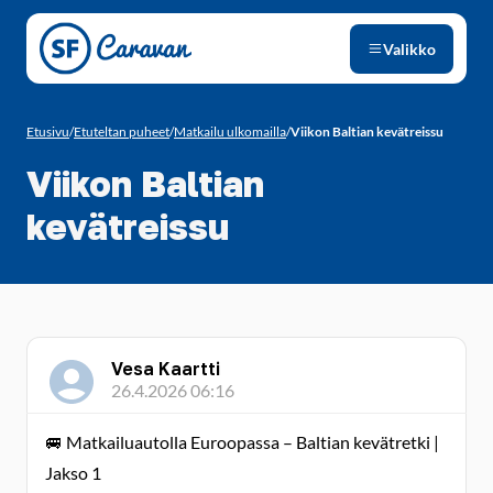
Siirry sivun sisältöön
Valikko
Etusivu
/
Etuteltan puheet
/
Matkailu ulkomailla
/
Viikon Baltian kevätreissu
Viikon Baltian
kevätreissu
Vesa Kaartti
26.4.2026 06:16
🚐 Matkailuautolla Euroopassa – Baltian kevätretki |
Jakso 1