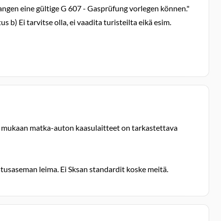
rlangen eine gültige G 607 - Gasprüfung vorlegen können."
) Ei tarvitse olla, ei vaadita turisteilta eikä esim.
nka mukaan matka-auton kaasulaitteet on tarkastettava
astusaseman leima. Ei Sksan standardit koske meitä.