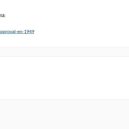
tä:
approval-en-1949