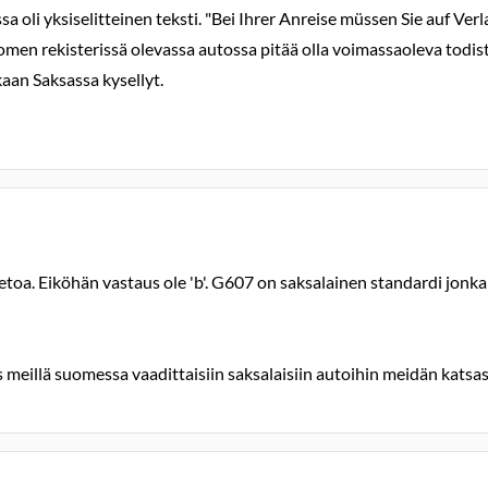
a oli yksiselitteinen teksti. "Bei Ihrer Anreise müssen Sie auf Ve
en rekisterissä olevassa autossa pitää olla voimassaoleva todistus b
ukaan Saksassa kysellyt.
ietoa. Eiköhän vastaus ole 'b'. G607 on saksalainen standardi jo
os meillä suomessa vaadittaisiin saksalaisiin autoihin meidän kats