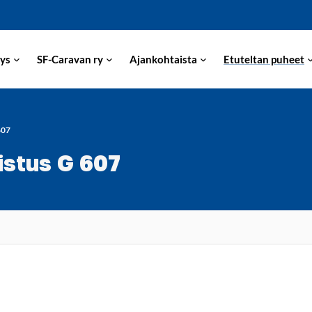
ys
SF-Caravan ry
Ajankohtaista
Etuteltan puheet
607
istus G 607