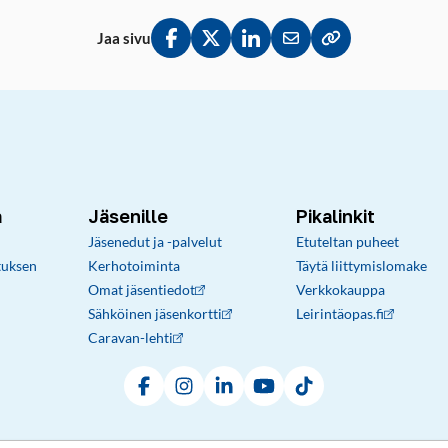
Jaa sivu
Jaa Facebookissa
Jaa Twitterissä
Jaa LinkedInissä
Jaa sähköpostitse
Kopioi linkki lei
a
Jäsenille
Pikalinkit
Jäsenedut ja -palvelut
Etuteltan puheet
tuksen
Kerhotoiminta
Täytä liittymislomake
Omat jäsentiedot
Verkkokauppa
Sähköinen jäsenkortti
Leirintäopas.fi
Caravan-lehti
Facebook
Instagram
LinkedIn
YouTube
TikTok