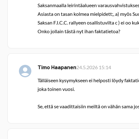
Saksanmaalla leirintäalueen varausvahvistuksess
Asiasta on tasan kolmea mielpidett;, a) myös Suom
Saksan F.I.C.C. rallyeen osallistuvilta c ) ei oo k
Onko jollain tästä nyt ihan faktatietoa?
Timo Haapanen
24.5.2026 15:14
Tälläiseen kysymykseen ei helposti löydy faktat
joka toinen vuosi.
Se, että se vaadittaisiin meiltä on vähän sama j