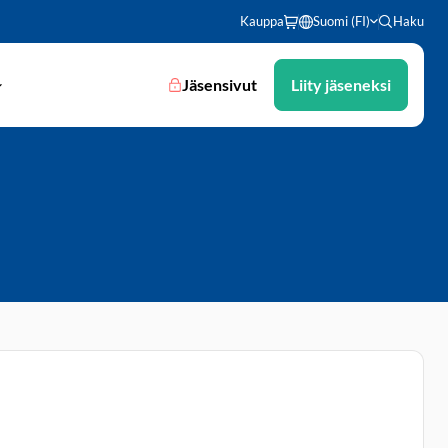
Kauppa
Suomi (FI)
Haku
Jäsensivut
Liity jäseneksi