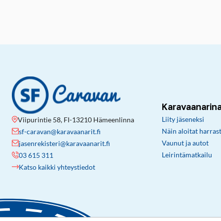
Karavaanarin
Liity jäseneksi
Viipurintie 58, FI-13210 Hämeenlinna
Näin aloitat harras
sf-caravan@karavaanarit.fi
Vaunut ja autot
jasenrekisteri@karavaanarit.fi
Leirintämatkailu
03 615 311
Katso kaikki yhteystiedot