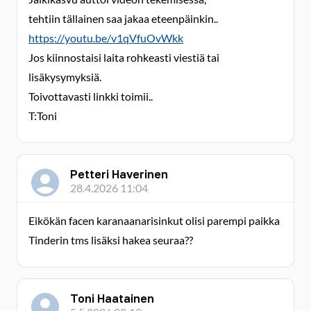
tehtiin tällainen saa jakaa eteenpäinkin..
https://youtu.be/v1qVfuOvWkk
Jos kiinnostaisi laita rohkeasti viestiä tai
lisäkysymyksiä.
Toivottavasti linkki toimii..
T:Toni
Petteri Haverinen
28.4.2026 11:04
Eikökän facen karanaanarisinkut olisi parempi paikka
Tinderin tms lisäksi hakea seuraa??
Toni Haatainen