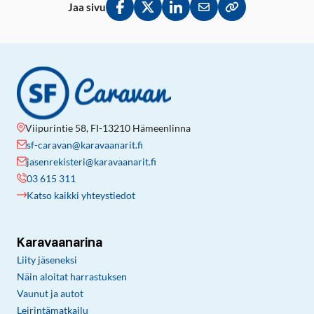
Jaa sivu
Jaa Facebookissa
Jaa Twitterissä
Jaa LinkedInissä
Jaa sähköpostitse
Kopioi linkki lei
Viipurintie 58, FI-13210 Hämeenlinna
sf-caravan@karavaanarit.fi
jasenrekisteri@karavaanarit.fi
03 615 311
Katso kaikki yhteystiedot
Karavaanarina
Liity jäseneksi
Näin aloitat harrastuksen
Vaunut ja autot
Leirintämatkailu