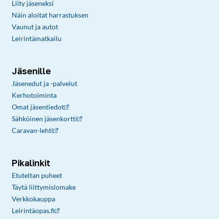
Liity jäseneksi
Näin aloitat harrastuksen
Vaunut ja autot
Leirintämatkailu
Jäsenille
Jäsenedut ja -palvelut
Kerhotoiminta
Omat jäsentiedot
Sähköinen jäsenkortti
Caravan-lehti
Pikalinkit
Etuteltan puheet
Täytä liittymislomake
Verkkokauppa
Leirintäopas.fi