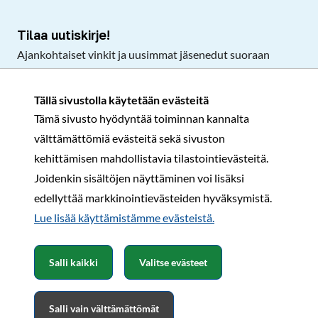
Tilaa uutiskirje!
Ajankohtaiset vinkit ja uusimmat jäsenedut suoraan
sähköpostiisi.
Tällä sivustolla käytetään evästeitä
Tämä sivusto hyödyntää toiminnan kannalta
Tilaa
välttämättömiä evästeitä sekä sivuston
Facebook
Instagram
LinkedIn
YouTube
TikTok
kehittämisen mahdollistavia tilastointievästeitä.
Joidenkin sisältöjen näyttäminen voi lisäksi
edellyttää markkinointievästeiden hyväksymistä.
Rekisteri- ja tietosuojaseloste
Sopimusehdot
Lue lisää käyttämistämme evästeistä.​​​​​​
© Karavaanarit 2026
Salli kaikki
Valitse evästeet
Salli vain välttämättömät