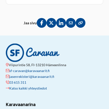
Jaa sivu
Jaa Facebookissa
Jaa Twitterissä
Jaa LinkedInissä
Jaa sähköpostitse
Kopioi linkki lei
Viipurintie 58, FI-13210 Hämeenlinna
sf-caravan@karavaanarit.fi
jasenrekisteri@karavaanarit.fi
03 615 311
Katso kaikki yhteystiedot
Karavaanarina