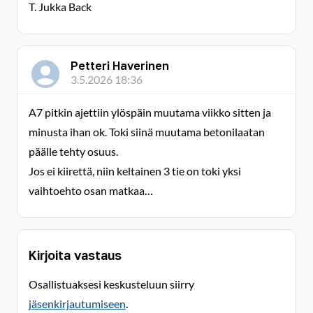
T. Jukka Back
Petteri Haverinen
3.5.2026 18:36
A7 pitkin ajettiin ylöspäin muutama viikko sitten ja
minusta ihan ok. Toki siinä muutama betonilaatan
päälle tehty osuus.
Jos ei kiirettä, niin keltainen 3 tie on toki yksi
vaihtoehto osan matkaa…
Kirjoita vastaus
Osallistuaksesi keskusteluun siirry
jäsenkirjautumiseen
.