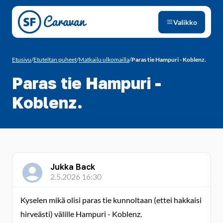
Siirry sivun sisältöön
Valikko
Etusivu
/
Etuteltan puheet
/
Matkailu ulkomailla
/
Paras tie Hampuri - Koblenz.
Paras tie Hampuri -
Koblenz.
Jukka Back
2.5.2026 16:30
Kyselen mikä olisi paras tie kunnoltaan (ettei hakkaisi
hirveästi) välille Hampuri - Koblenz.