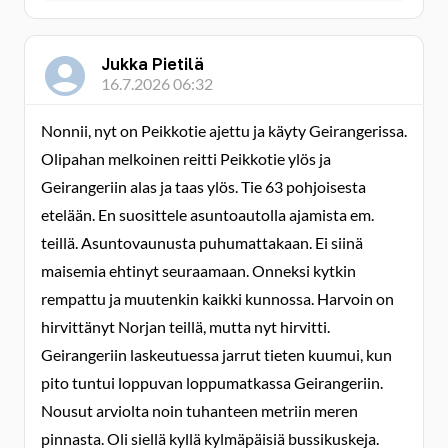
Jukka Pietilä
16.7.2026 06:32
Nonnii, nyt on Peikkotie ajettu ja käyty Geirangerissa.
Olipahan melkoinen reitti Peikkotie ylös ja
Geirangeriin alas ja taas ylös. Tie 63 pohjoisesta
etelään. En suosittele asuntoautolla ajamista em.
teillä. Asuntovaunusta puhumattakaan. Ei siinä
maisemia ehtinyt seuraamaan. Onneksi kytkin
rempattu ja muutenkin kaikki kunnossa. Harvoin on
hirvittänyt Norjan teillä, mutta nyt hirvitti.
Geirangeriin laskeutuessa jarrut tieten kuumui, kun
pito tuntui loppuvan loppumatkassa Geirangeriin.
Nousut arviolta noin tuhanteen metriin meren
pinnasta. Oli siellä kyllä kylmäpäisiä bussikuskeja.