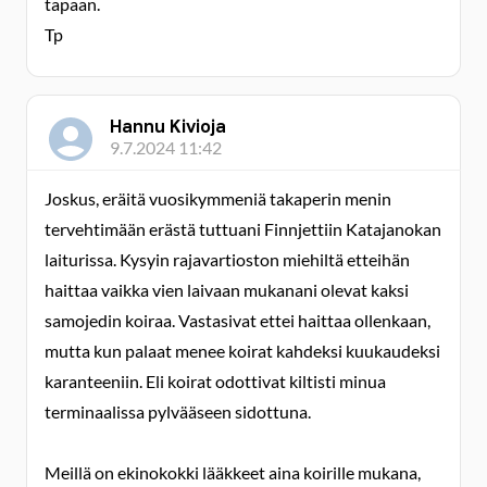
tapaan.
Tp
Hannu Kivioja
9.7.2024 11:42
Joskus, eräitä vuosikymmeniä takaperin menin
tervehtimään erästä tuttuani Finnjettiin Katajanokan
laiturissa. Kysyin rajavartioston miehiltä etteihän
haittaa vaikka vien laivaan mukanani olevat kaksi
samojedin koiraa. Vastasivat ettei haittaa ollenkaan,
mutta kun palaat menee koirat kahdeksi kuukaudeksi
karanteeniin. Eli koirat odottivat kiltisti minua
terminaalissa pylvääseen sidottuna.
Meillä on ekinokokki lääkkeet aina koirille mukana,