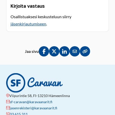
Kirjoita vastaus
Osallistuaksesi keskusteluun siirry
jäsenkirjautumiseen
.
Jaa sivu
Jaa Facebookissa
Jaa Twitterissä
Jaa LinkedInissä
Jaa sähköpostitse
Kopioi linkki lei
Viipurintie 58, FI-13210 Hämeenlinna
sf-caravan@karavaanarit.fi
jasenrekisteri@karavaanarit.fi
03 615 311