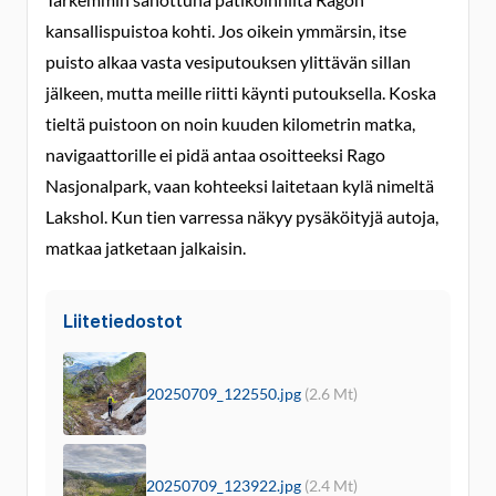
kansallispuistoa kohti. Jos oikein ymmärsin, itse
puisto alkaa vasta vesiputouksen ylittävän sillan
jälkeen, mutta meille riitti käynti putouksella. Koska
tieltä puistoon on noin kuuden kilometrin matka,
navigaattorille ei pidä antaa osoitteeksi Rago
Nasjonalpark, vaan kohteeksi laitetaan kylä nimeltä
Lakshol. Kun tien varressa näkyy pysäköityjä autoja,
matkaa jatketaan jalkaisin.
Liitetiedostot
20250709_122550.jpg
(2.6 Mt)
20250709_123922.jpg
(2.4 Mt)