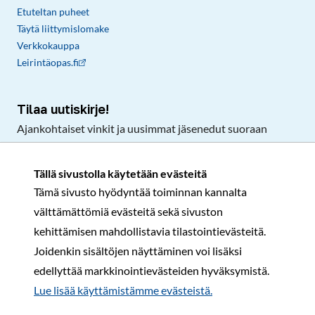
Etuteltan puheet
Täytä liittymislomake
Verkkokauppa
Leirintäopas.fi
Tilaa uutiskirje!
Ajankohtaiset vinkit ja uusimmat jäsenedut suoraan
sähköpostiisi.
Tällä sivustolla käytetään evästeitä
Tämä sivusto hyödyntää toiminnan kannalta
Tilaa
välttämättömiä evästeitä sekä sivuston
Facebook
Instagram
LinkedIn
YouTube
TikTok
kehittämisen mahdollistavia tilastointievästeitä.
Joidenkin sisältöjen näyttäminen voi lisäksi
edellyttää markkinointievästeiden hyväksymistä.
Rekisteri- ja tietosuojaseloste
Sopimusehdot
Lue lisää käyttämistämme evästeistä.​​​​​​
© Karavaanarit 2026