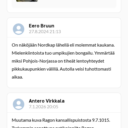
Eero Bruun
27.8.2024 21:13
On näköjään Nordkap lähellä eli molemmat kaukana.
Mielenkiintoista tuo umpikujien bongailu. Ymmärtää
miksi Pohjois-Norjassa on tiheät lentoyhteydet
pikkukaupunkien välillä. Autolla veisi tuhottomasti
aikaa.
Antero Virkkala
7.1.2026 20:05
Muutama kuva Ragon kansallispuistosta 9.7.1015.
Tarkemmin sanottuna patikoinnilta Ragon