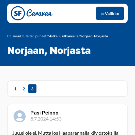
Siirry sivun sisältöön
Valikko
Etusivu
/
Etuteltan puheet
/
Matkailu ulkomailla
/
Norjaan, Norjasta
Norjaan, Norjasta
1
2
3
Pasi Peippo
8.7.2024 14:53
Juu,ei ole ei. Mutta jos Haaparannalla käy ostoksilla