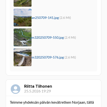
an250709-141.jpg
(2.6 Mt)
m320250709-550.jpg
(2.4 Mt)
m320250709-576.jpg
(2.6 Mt)
Riitta Tiihonen
25.5.2026 19:29
Teimme yhdeksän päivän kevätretken Norjaan, tällä