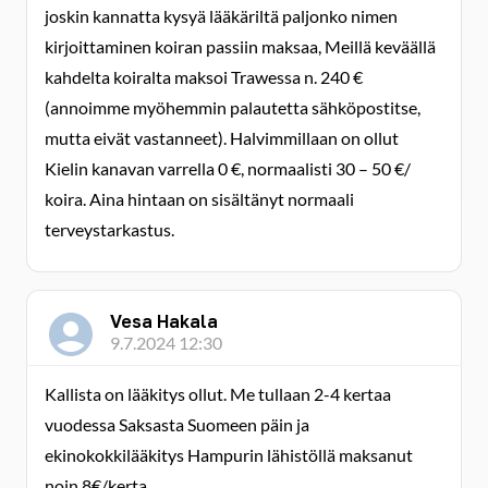
joskin kannatta kysyä lääkäriltä paljonko nimen
kirjoittaminen koiran passiin maksaa, Meillä keväällä
kahdelta koiralta maksoi Trawessa n. 240 €
(annoimme myöhemmin palautetta sähköpostitse,
mutta eivät vastanneet). Halvimmillaan on ollut
Kielin kanavan varrella 0 €, normaalisti 30 – 50 €/
koira. Aina hintaan on sisältänyt normaali
terveystarkastus.
Vesa Hakala
9.7.2024 12:30
Kallista on lääkitys ollut. Me tullaan 2-4 kertaa
vuodessa Saksasta Suomeen päin ja
ekinokokkilääkitys Hampurin lähistöllä maksanut
noin 8€/kerta.