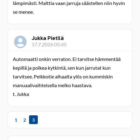
lämpimästi. Malttia vaan jarruja säästellen niin hyvin
se menee.
Jukka Pietilä
17.7.2026 05:45
Automaatti onkin verraton. Ei tarvitse hämmentää
kepillä ja polkea kytkintä, sen kun jarrutat kun
tarvitsee. Peikkotie alhaalta ylös on kummiskin
manuaalivaihteisella melko haastava.
t. Jukka
1
2
3