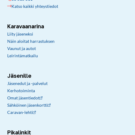
Katso kaikki yhteystiedot
Karavaanarina
Liity jäseneksi
Näin aloitat harrastuksen
Vaunut ja autot
Leirintämatkailu
Jäsenille
Jäsenedut ja -palvelut
Kerhotoiminta
Omat jäsentiedot
Sähköinen jäsenkortti
Caravan-lehti
Pikalinkit