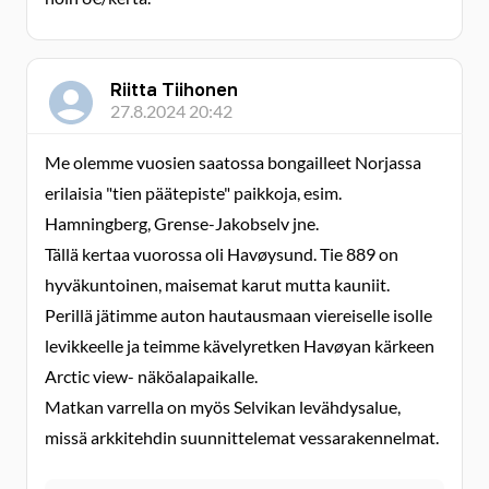
Riitta Tiihonen
27.8.2024 20:42
Me olemme vuosien saatossa bongailleet Norjassa
erilaisia "tien päätepiste" paikkoja, esim.
Hamningberg, Grense-Jakobselv jne.
Tällä kertaa vuorossa oli Havøysund. Tie 889 on
hyväkuntoinen, maisemat karut mutta kauniit.
Perillä jätimme auton hautausmaan viereiselle isolle
levikkeelle ja teimme kävelyretken Havøyan kärkeen
Arctic view- näköalapaikalle.
Matkan varrella on myös Selvikan levähdysalue,
missä arkkitehdin suunnittelemat vessarakennelmat.