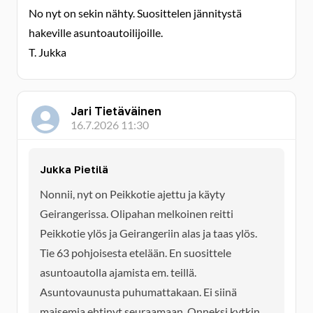
No nyt on sekin nähty. Suosittelen jännitystä
hakeville asuntoautoilijoille.
T. Jukka
Jari Tietäväinen
16.7.2026 11:30
Jukka Pietilä
Nonnii, nyt on Peikkotie ajettu ja käyty
Geirangerissa. Olipahan melkoinen reitti
Peikkotie ylös ja Geirangeriin alas ja taas ylös.
Tie 63 pohjoisesta etelään. En suosittele
asuntoautolla ajamista em. teillä.
Asuntovaunusta puhumattakaan. Ei siinä
maisemia ehtinyt seuraamaan. Onneksi kytkin