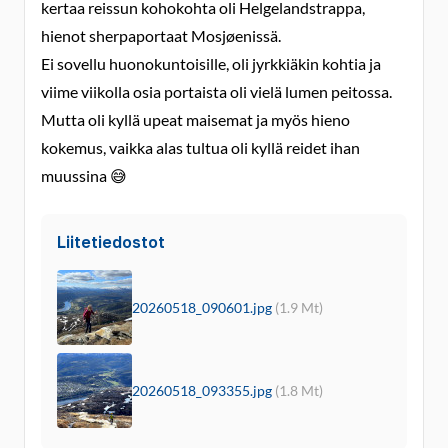
kertaa reissun kohokohta oli Helgelandstrappa,
hienot sherpaportaat Mosjøenissä.
Ei sovellu huonokuntoisille, oli jyrkkiäkin kohtia ja
viime viikolla osia portaista oli vielä lumen peitossa.
Mutta oli kyllä upeat maisemat ja myös hieno
kokemus, vaikka alas tultua oli kyllä reidet ihan
muussina 😅
Liitetiedostot
20260518_090601.jpg
(1.9 Mt)
20260518_093355.jpg
(1.8 Mt)