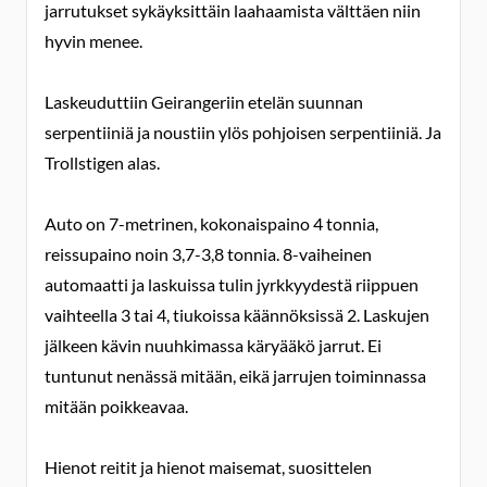
jarrutukset sykäyksittäin laahaamista välttäen niin
hyvin menee.
Laskeuduttiin Geirangeriin etelän suunnan
serpentiiniä ja noustiin ylös pohjoisen serpentiiniä. Ja
Trollstigen alas.
Auto on 7-metrinen, kokonaispaino 4 tonnia,
reissupaino noin 3,7-3,8 tonnia. 8-vaiheinen
automaatti ja laskuissa tulin jyrkkyydestä riippuen
vaihteella 3 tai 4, tiukoissa käännöksissä 2. Laskujen
jälkeen kävin nuuhkimassa käryääkö jarrut. Ei
tuntunut nenässä mitään, eikä jarrujen toiminnassa
mitään poikkeavaa.
Hienot reitit ja hienot maisemat, suosittelen