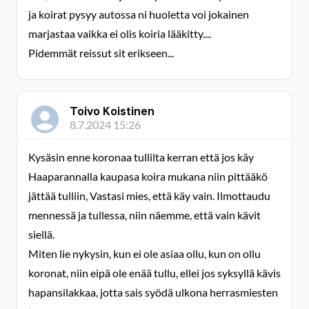
ja koirat pysyy autossa ni huoletta voi jokainen
marjastaa vaikka ei olis koiria lääkitty....
Pidemmät reissut sit erikseen...
Toivo Koistinen
8.7.2024 15:26
Kysäsin enne koronaa tullilta kerran että jos käy
Haaparannalla kaupasa koira mukana niin pittääkö
jättää tulliin, Vastasi mies, että käy vain. Ilmottaudu
mennessä ja tullessa, niin näemme, että vain kävit
siellä.
Miten lie nykysin, kun ei ole asiaa ollu, kun on ollu
koronat, niin eipä ole enää tullu, ellei jos syksyllä kävis
hapansilakkaa, jotta sais syödä ulkona herrasmiesten