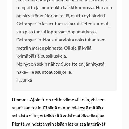
rempattu ja muutenkin kaikki kunnossa. Harvoin
on hirvittänyt Norjan teillä, mutta nyt hirvitti.
Geirangeriin laskeutuessa jarrut tieten kuumui,
kun pito tuntui loppuvan loppumatkassa
Geirangeriin. Nousut arviolta noin tuhanteen
metriin meren pinnasta. Oli siellä kyllä
kylmäpäisiä bussikuskeja.
No nyt on sekin nähty. Suosittelen jännitystä
hakeville asuntoautoilijoille.
T. Jukka
Hmmm... Ajoin tuon reitin viime viikolla, yhteen
suuntaan tosin. Ei siinä minun mielestä mitään
sellaista ollut, etteikö sitä voisi matkiksella ajaa.
Pientä vaihdetta vain sisään laskuissa ja terävät