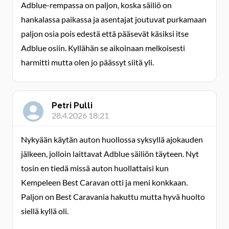
Adblue-rempassa on paljon, koska säiliö on
hankalassa paikassa ja asentajat joutuvat purkamaan
paljon osia pois edestä että pääsevät käsiksi itse
Adblue osiin. Kyllähän se aikoinaan melkoisesti
harmitti mutta olen jo päässyt siitä yli.
Petri Pulli
28.4.2026 18:21
Nykyään käytän auton huollossa syksyllä ajokauden
jälkeen, jolloin laittavat Adblue säiliön täyteen. Nyt
tosin en tiedä missä auton huollattaisi kun
Kempeleen Best Caravan otti ja meni konkkaan.
Paljon on Best Caravania hakuttu mutta hyvä huolto
siellä kyllä oli.