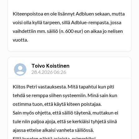
Kiteenpoistoa en ole lisännyt Adbluen sekaan, mutta
voisi olla kyllä tarpeen, sillä Adblue-rempasta, jossa
vaihdettiin mm. säiliö (n. 600 eur) on aikaa jo nelisen
vuotta.
Toivo Koistinen
28.4.2026 06:26
Kiitos Petri vastauksesta. Mitä tapahtui kun piti
tehdä se remppa siihen systeemiin. Minä sain kun
ostimma tuon, että käytä kiteen poistajaa.
Sain myös ohjetta, että säiliö täytenä, muttakun ei
tule niin paljoa ajoja, että se kerkiäisi tyhjetä siinä
ajassa etteise alkaisi vanheta säiliössä.
Sillä kyselen näistä asioista, esimerkiksi