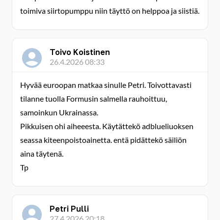
toimiva siirtopumppu niin täyttö on helppoa ja siistiä.
Toivo Koistinen
26.4.2026 08:33
Hyvää euroopan matkaa sinulle Petri. Toivottavasti
tilanne tuolla Formusin salmella rauhoittuu,
samoinkun Ukrainassa.
Pikkuisen ohi aiheeesta. Käytättekö adblueliuoksen
seassa kiteenpoistoainetta. entä pidättekö säiliön
aina täytenä.
Tp
Petri Pulli
27.4.2026 20:18