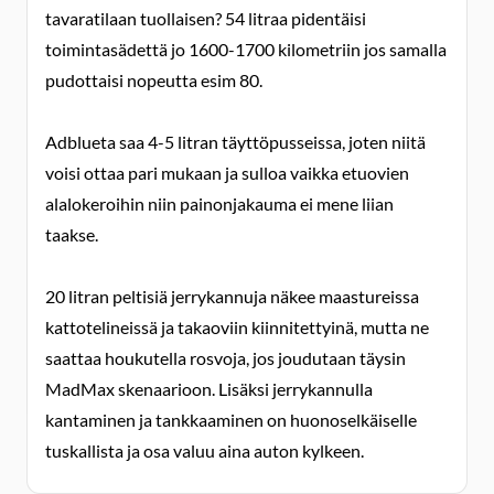
tavaratilaan tuollaisen? 54 litraa pidentäisi
toimintasädettä jo 1600-1700 kilometriin jos samalla
pudottaisi nopeutta esim 80.
Adblueta saa 4-5 litran täyttöpusseissa, joten niitä
voisi ottaa pari mukaan ja sulloa vaikka etuovien
alalokeroihin niin painonjakauma ei mene liian
taakse.
20 litran peltisiä jerrykannuja näkee maastureissa
kattotelineissä ja takaoviin kiinnitettyinä, mutta ne
saattaa houkutella rosvoja, jos joudutaan täysin
MadMax skenaarioon. Lisäksi jerrykannulla
kantaminen ja tankkaaminen on huonoselkäiselle
tuskallista ja osa valuu aina auton kylkeen.