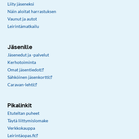
Liity jäseneksi
Näin aloitat harrastuksen
Vaunut ja autot
Leirintämatkailu
Jäsenille
Jäsenedut ja -palvelut
Kerhotoiminta
Omat jäsentiedot
Sähköinen jäsenkortti
Caravan-lehti
Pikalinkit
Etuteltan puheet
Täytä liittymislomake
Verkkokauppa
Leirintäopas.fi