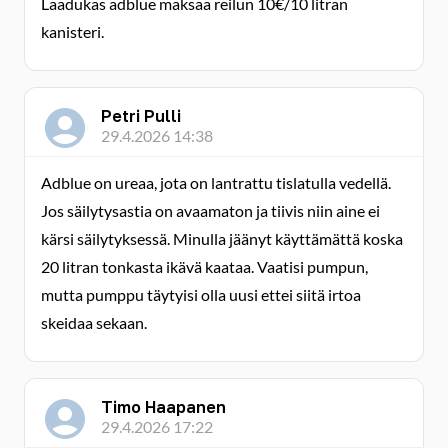
Laadukas adblue maksaa reilun 10€/10 litran
kanisteri.
Petri Pulli
29.4.2026 14:38
Adblue on ureaa, jota on lantrattu tislatulla vedellä.
Jos säilytysastia on avaamaton ja tiivis niin aine ei
kärsi säilytyksessä. Minulla jäänyt käyttämättä koska
20 litran tonkasta ikävä kaataa. Vaatisi pumpun,
mutta pumppu täytyisi olla uusi ettei siitä irtoa
skeidaa sekaan.
Timo Haapanen
29.4.2026 17:22