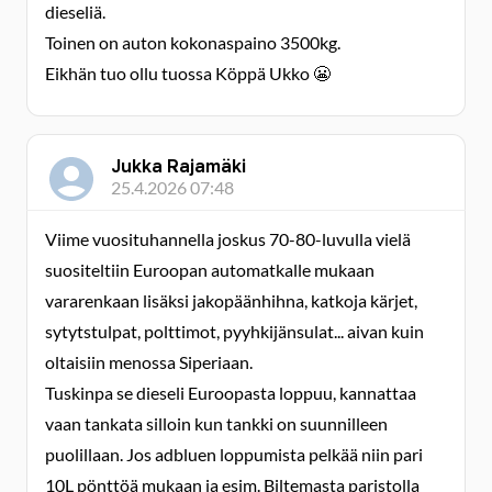
dieseliä.
Toinen on auton kokonaspaino 3500kg.
Eikhän tuo ollu tuossa Köppä Ukko 😬
Jukka Rajamäki
25.4.2026 07:48
Viime vuosituhannella joskus 70-80-luvulla vielä
suositeltiin Euroopan automatkalle mukaan
vararenkaan lisäksi jakopäänhihna, katkoja kärjet,
sytytstulpat, polttimot, pyyhkijänsulat... aivan kuin
oltaisiin menossa Siperiaan.
Tuskinpa se dieseli Euroopasta loppuu, kannattaa
vaan tankata silloin kun tankki on suunnilleen
puolillaan. Jos adbluen loppumista pelkää niin pari
10L pönttöä mukaan ja esim. Biltemasta paristolla