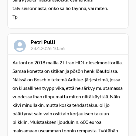
talviseisonnasta, onko säiliö täynnä, vai miten.
Tp
Petri Pulli
28.4.2026 10:56
Autoni on 2018 mallia 2 litran HDI-dieselmoottorilla.
Samaa konetta on sitikan ja pösön henkilöautoissa.
Näissä on Boschin tekemä Adblue-järjestelmä, jossa
on kiusallinen tyyppivika, että ne särkyy muutamassa
vuodessa ihan riippumatta miten niitä käyttää. Näin
kävi minullakin, mutta koska tehdastakuu oli jo
päättynyt sain vain osittain korjauksen takuun
piikkiin. Muistaakseni jouduin n. 600 euroa
maksamaan useamman tonnin rempasta. Työtähän