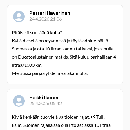
Petteri Haverinen
24.4.2026 21:06
Pitäisikö sun jäädä kotia?
Kyllä dieseliä on myynnissä ja täytä adblue-säiliö
Suomessa ja ota 10 litran kannu tai kaksi, jos sinulla
on Ducatoalustainen matkis. Sitä kuluu parhaillaan 4
litraa/1000 km.
Mersussa pärjää yhdellä varakannulla.
Heikki Ikonen
25.4.2026 05:42
Kiviä kenkään tuo vielä valtioiden rajat, 🫣 Tulli.
Esim. Suomen rajalla saa olla irto astiassa 10 litraa