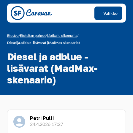
Siirry sivun sisältöön
Valikko
Etusivu
/
Etuteltan puheet
/
Matkailu ulkomailla
/
Diesel ja adblue -lisävarat (MadMax-skenaario)
Diesel ja adblue -
lisävarat (MadMax-
skenaario)
Petri Pulli
24.4.2026 17:27