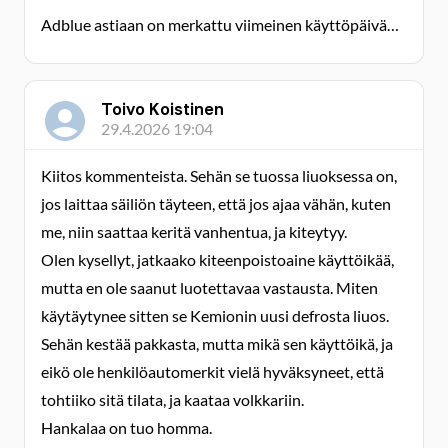
Adblue astiaan on merkattu viimeinen käyttöpäivä…
Toivo Koistinen
29.4.2026 19:04
Kiitos kommenteista. Sehän se tuossa liuoksessa on,
jos laittaa säiliön täyteen, että jos ajaa vähän, kuten
me, niin saattaa keritä vanhentua, ja kiteytyy.
Olen kysellyt, jatkaako kiteenpoistoaine käyttöikää,
mutta en ole saanut luotettavaa vastausta. Miten
käytäytynee sitten se Kemionin uusi defrosta liuos.
Sehän kestää pakkasta, mutta mikä sen käyttöikä, ja
eikö ole henkilöautomerkit vielä hyväksyneet, että
tohtiiko sitä tilata, ja kaataa volkkariin.
Hankalaa on tuo homma.