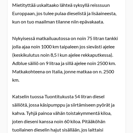
Mietityttää uskaltaako lähteä syksyllä reisssuun
Europpaan, jos tulee pulaa dieselistä ja lisäaineesta,
kun on tuo maailman tilanne niin epävakaata.
Nykyisessä matkailuautossa on noin 75 litran tankki
jolla ajaa noin 1000 km taipaleen jos sievästi ajelee
(keskikulutus noin 8,5 l kun ajelee rekkaputkessa).
Adblue säiliö on 9 litraa ja sillä ajelee noin 2500 km.
Matkakohteena on Italia, jonne matkaa on n. 2500
km.
Katselin tuossa Tuontitukusta 54 litran diesel
säiliötä, jossa käsipumppu ja siirtämiseen pyörät ja
kahva. Tyhjä painoa vähän toistakymmentä kiloa,
joten dieseni kanssa noin 60 kiloa. Pitääköhän
tuollainen dieselin hajut sisällään, jos laittaisi