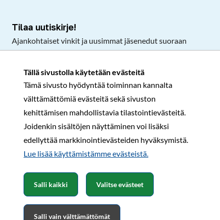
Tilaa uutiskirje!
Ajankohtaiset vinkit ja uusimmat jäsenedut suoraan
sähköpostiisi.
Tällä sivustolla käytetään evästeitä
Tämä sivusto hyödyntää toiminnan kannalta
Tilaa
välttämättömiä evästeitä sekä sivuston
Facebook
Instagram
LinkedIn
YouTube
TikTok
kehittämisen mahdollistavia tilastointievästeitä.
Joidenkin sisältöjen näyttäminen voi lisäksi
edellyttää markkinointievästeiden hyväksymistä.
Rekisteri- ja tietosuojaseloste
Sopimusehdot
Lue lisää käyttämistämme evästeistä.​​​​​​
© Karavaanarit 2026
Salli kaikki
Valitse evästeet
Salli vain välttämättömät