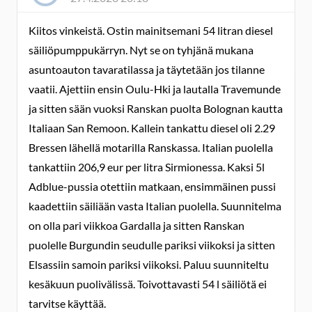
Kiitos vinkeistä. Ostin mainitsemani 54 litran diesel
säiliöpumppukärryn. Nyt se on tyhjänä mukana
asuntoauton tavaratilassa ja täytetään jos tilanne
vaatii. Ajettiin ensin Oulu-Hki ja lautalla Travemunde
ja sitten sään vuoksi Ranskan puolta Bolognan kautta
Italiaan San Remoon. Kallein tankattu diesel oli 2.29
Bressen lähellä motarilla Ranskassa. Italian puolella
tankattiin 206,9 eur per litra Sirmionessa. Kaksi 5l
Adblue-pussia otettiin matkaan, ensimmäinen pussi
kaadettiin säiliään vasta Italian puolella. Suunnitelma
on olla pari viikkoa Gardalla ja sitten Ranskan
puolelle Burgundin seudulle pariksi viikoksi ja sitten
Elsassiin samoin pariksi viikoksi. Paluu suunniteltu
kesäkuun puolivälissä. Toivottavasti 54 l säiliötä ei
tarvitse käyttää.