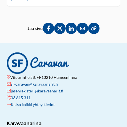
Jaa sivu
Jaa Facebookissa
Jaa Twitterissä
Jaa LinkedInissä
Jaa sähköpostitse
Kopioi linkki lei
Viipurintie 58, FI-13210 Hämeenlinna
sf-caravan@karavaanarit.fi
jasenrekisteri@karavaanarit.fi
03 615 311
Katso kaikki yhteystiedot
Karavaanarina