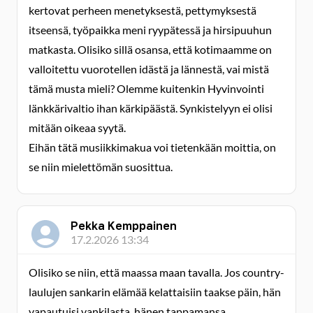
kertovat perheen menetyksestä, pettymyksestä
itseensä, työpaikka meni ryypätessä ja hirsipuuhun
matkasta. Olisiko sillä osansa, että kotimaamme on
valloitettu vuorotellen idästä ja lännestä, vai mistä
tämä musta mieli? Olemme kuitenkin Hyvinvointi
länkkärivaltio ihan kärkipäästä. Synkistelyyn ei olisi
mitään oikeaa syytä.
Eihän tätä musiikkimakua voi tietenkään moittia, on
se niin mielettömän suosittua.
Pekka Kemppainen
17.2.2026 13:34
Olisiko se niin, että maassa maan tavalla. Jos country-
laulujen sankarin elämää kelattaisiin taakse päin, hän
vapautuisi vankilasta, hänen tappamansa