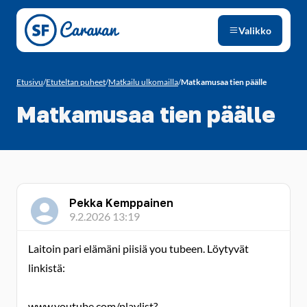
Siirry sivun sisältöön
Valikko
Etusivu
/
Etuteltan puheet
/
Matkailu ulkomailla
/
Matkamusaa tien päälle
Matkamusaa tien päälle
Pekka Kemppainen
9.2.2026 13:19
Laitoin pari elämäni piisiä you tubeen. Löytyvät
linkistä:
www.youtube.com/playlist?