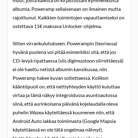
muut, joilta kaikilta on kirjastossani kymmenkunta
albumia. Poweramp sellaisenaan on ilmainen mutta
rajoittunut. Kaikkien toimintojen vapauttamiseksi on
ostettava 11€ maksava Unlocker-ohjelma.
Sitten virrankulutukseen. Powerampin (teoriassa)
hyvänä puolena voi pitää esimerkiksi sitä, että jos
CD-levyä ripattaessa (siis digimuotoon siirrettäessä)
ei ole haettu netistä albumin kansikuvaa, niin
Poweramp hakee kuvan soitettaessa. Kolikon
kääntöpuoli on, että nettiyhteyden käyttö kuluttaa
virtaa ja tämä näkyy integroidussa asuntoautossa
siinä, että aurinkoisena päivänä kojelaudalla oleva
puhelin Wazea käytettäessä kuumenee niin, että
Android Auto lakkaa toimimasta (Google Mapsia
käytettäessä en ole tätä ongelmaa nähnyt).