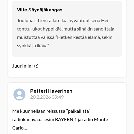
Ville Säynäjäkangas
Jouluna sitten rallatellaa hyväntuulisena Hei
tonttu-ukot hyppikää, mutta siinäkin sanoittaja
muistuttaa välissä ”Hetken kestää elämä, sekin
synkkä ja ikävä”.
Juuri niin :) :)
Petteri Haverinen
20.2.2026 09:49
Me kuunnellaan reissussa ”paikallista”
radiokanavaa… esim BAYERN 1 ja radio Monte
Carlo…