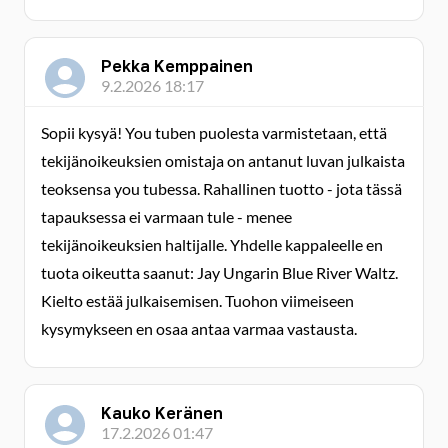
Pekka Kemppainen
9.2.2026 18:17
Sopii kysyä! You tuben puolesta varmistetaan, että
tekijänoikeuksien omistaja on antanut luvan julkaista
teoksensa you tubessa. Rahallinen tuotto - jota tässä
tapauksessa ei varmaan tule - menee
tekijänoikeuksien haltijalle. Yhdelle kappaleelle en
tuota oikeutta saanut: Jay Ungarin Blue River Waltz.
Kielto estää julkaisemisen. Tuohon viimeiseen
kysymykseen en osaa antaa varmaa vastausta.
Kauko Keränen
17.2.2026 01:47