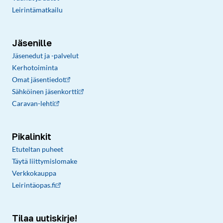
Leirintämatkailu
Jäsenille
Jäsenedut ja -palvelut
Kerhotoiminta
Omat jäsentiedot
Sähköinen jäsenkortti
Caravan-lehti
Pikalinkit
Etuteltan puheet
Täytä liittymislomake
Verkkokauppa
Leirintäopas.fi
Tilaa uutiskirje!