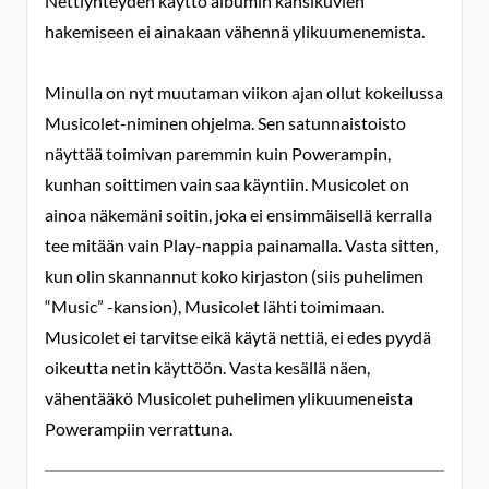
Nettiyhteyden käyttö albumin kansikuvien
hakemiseen ei ainakaan vähennä ylikuumenemista.
Minulla on nyt muutaman viikon ajan ollut kokeilussa
Musicolet-niminen ohjelma. Sen satunnaistoisto
näyttää toimivan paremmin kuin Powerampin,
kunhan soittimen vain saa käyntiin. Musicolet on
ainoa näkemäni soitin, joka ei ensimmäisellä kerralla
tee mitään vain Play-nappia painamalla. Vasta sitten,
kun olin skannannut koko kirjaston (siis puhelimen
“Music” -kansion), Musicolet lähti toimimaan.
Musicolet ei tarvitse eikä käytä nettiä, ei edes pyydä
oikeutta netin käyttöön. Vasta kesällä näen,
vähentääkö Musicolet puhelimen ylikuumeneista
Powerampiin verrattuna.