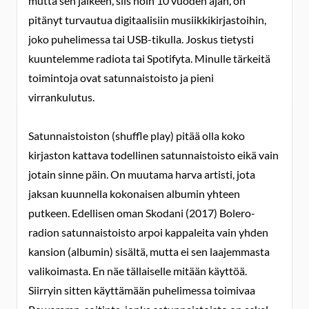
mutta sen jälkeen, siis noin 10 vuoden ajan, on
pitänyt turvautua digitaalisiin musiikkikirjastoihin,
joko puhelimessa tai USB-tikulla. Joskus tietysti
kuuntelemme radiota tai Spotifyta. Minulle tärkeitä
toimintoja ovat satunnaistoisto ja pieni
virrankulutus.
Satunnaistoiston (shuffle play) pitää olla koko
kirjaston kattava todellinen satunnaistoisto eikä vain
jotain sinne päin. On muutama harva artisti, jota
jaksan kuunnella kokonaisen albumin yhteen
putkeen. Edellisen oman Skodani (2017) Bolero-
radion satunnaistoisto arpoi kappaleita vain yhden
kansion (albumin) sisältä, mutta ei sen laajemmasta
valikoimasta. En näe tällaiselle mitään käyttöä.
Siirryin sitten käyttämään puhelimessa toimivaa