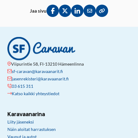
Jaa sivu
Jaa Facebookissa
Jaa Twitterissä
Jaa LinkedInissä
Jaa sähköpostitse
Kopioi linkki lei
Viipurintie 58, FI-13210 Hämeenlinna
sf-caravan@karavaanarit.fi
jasenrekisteri@karavaanarit.fi
03 615 311
Katso kaikki yhteystiedot
Karavaanarina
Liity jäseneksi
Näin aloitat harrastuksen
Vaunut ja autot