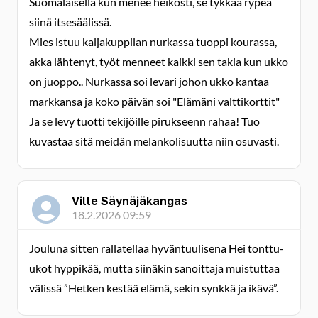
Suomalaisella kun menee heikosti, se tykkää rypeä
siinä itsesäälissä.
Mies istuu kaljakuppilan nurkassa tuoppi kourassa,
akka lähtenyt, työt menneet kaikki sen takia kun ukko
on juoppo.. Nurkassa soi levari johon ukko kantaa
markkansa ja koko päivän soi "Elämäni valttikorttit"
Ja se levy tuotti tekijöille pirukseenn rahaa! Tuo
kuvastaa sitä meidän melankolisuutta niin osuvasti.
Ville Säynäjäkangas
18.2.2026 09:59
Jouluna sitten rallatellaa hyväntuulisena Hei tonttu-
ukot hyppikää, mutta siinäkin sanoittaja muistuttaa
välissä ”Hetken kestää elämä, sekin synkkä ja ikävä”.