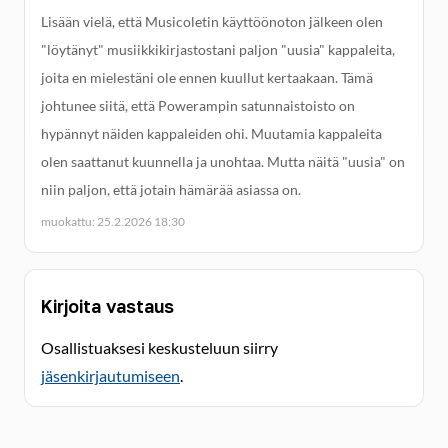
Lisään vielä, että Musicoletin käyttöönoton jälkeen olen
"löytänyt" musiikkikirjastostani paljon "uusia" kappaleita,
joita en mielestäni ole ennen kuullut kertaakaan. Tämä
johtunee siitä, että Powerampin satunnaistoisto on
hypännyt näiden kappaleiden ohi. Muutamia kappaleita
olen saattanut kuunnella ja unohtaa. Mutta näitä "uusia" on
niin paljon, että jotain hämärää asiassa on.
muokattu: 25.2.2026 18:30
Kirjoita vastaus
Osallistuaksesi keskusteluun siirry
jäsenkirjautumiseen
.