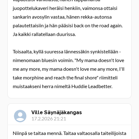
juopottelukaveri heräisi henkiin, vaimonsa ottaisi
sankarin avosylin vastaa, hänen rekka-autonsa
palautettaisiin ja hän pääsisi back on the road again.
Ja kaikki rallatellaan duurissa.
Toisaalta, kyllä suuressa lännessäkin synkistellään -
nimenomaan bluesin voimin. "My mama doesn't love
me any more, my mama doesn't love me any more, I'll
take morphine and reach the final shore" riimitteli
muistaakseni herra nimeltä Huddie Leadbetter.
Ville Säynäjäkangas
17.2.2026 21:21
Niinpä se taitaa mennä. Taitaa valtaosalla taiteilijoista