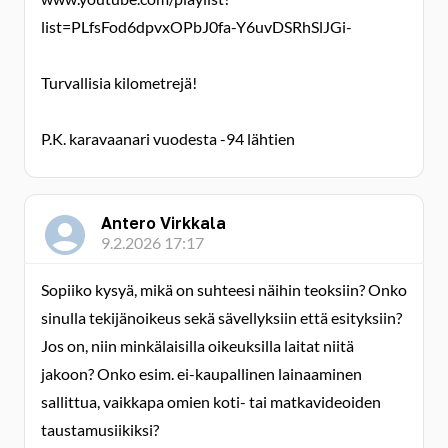
list=PLfsFod6dpvxOPbJ0fa-Y6uvDSRhSlJGi-
Turvallisia kilometrejä!
P.K. karavaanari vuodesta -94 lähtien
Antero Virkkala
9.2.2026 17:17
Sopiiko kysyä, mikä on suhteesi näihin teoksiin? Onko
sinulla tekijänoikeus sekä sävellyksiin että esityksiin?
Jos on, niin minkälaisilla oikeuksilla laitat niitä
jakoon? Onko esim. ei-kaupallinen lainaaminen
sallittua, vaikkapa omien koti- tai matkavideoiden
taustamusiikiksi?