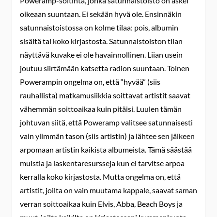
Poweramp-soitinta, jonka satunnaistoisto on askel
oikeaan suuntaan. Ei sekään hyvä ole. Ensinnäkin
satunnaistoistossa on kolme tilaa: pois, albumin
sisältä tai koko kirjastosta. Satunnaistoiston tilan
näyttävä kuvake ei ole havainnollinen. Liian usein
joutuu siirtämään katsetta radion suuntaan. Toinen
Powerampin ongelma on, että “hyvää” (siis
rauhallista) matkamusiikkia soittavat artistit saavat
vähemmän soittoaikaa kuin pitäisi. Luulen tämän
johtuvan siitä, että Poweramp valitsee satunnaisesti
vain ylimmän tason (siis artistin) ja lähtee sen jälkeen
arpomaan artistin kaikista albumeista. Tämä säästää
muistia ja laskentaresursseja kun ei tarvitse arpoa
kerralla koko kirjastosta. Mutta ongelma on, että
artistit, joilta on vain muutama kappale, saavat saman
verran soittoaikaa kuin Elvis, Abba, Beach Boys ja