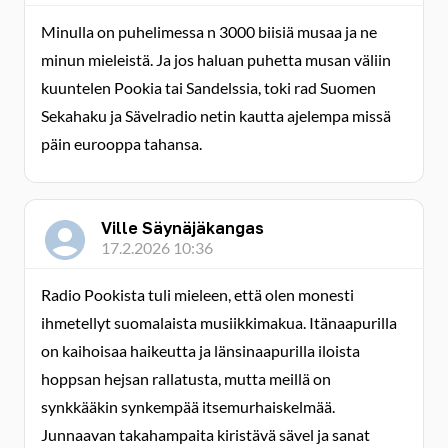
Minulla on puhelimessa n 3000 biisiä musaa ja ne
minun mieleistä. Ja jos haluan puhetta musan väliin
kuuntelen Pookia tai Sandelssia, toki rad Suomen
Sekahaku ja Sävelradio netin kautta ajelempa missä
päin eurooppa tahansa.
Ville Säynäjäkangas
17.2.2026 10:36
Radio Pookista tuli mieleen, että olen monesti
ihmetellyt suomalaista musiikkimakua. Itänaapurilla
on kaihoisaa haikeutta ja länsinaapurilla iloista
hoppsan hejsan rallatusta, mutta meillä on
synkkääkin synkempää itsemurhaiskelmää.
Junnaavan takahampaita kiristävä sävel ja sanat