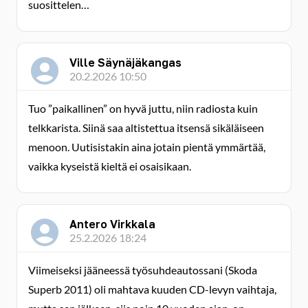
suosittelen…
Ville Säynäjäkangas
20.2.2026 10:50
Tuo ”paikallinen” on hyvä juttu, niin radiosta kuin
telkkarista. Siinä saa altistettua itsensä sikäläiseen
menoon. Uutisistakin aina jotain pientä ymmärtää,
vaikka kyseistä kieltä ei osaisikaan.
Antero Virkkala
25.2.2026 18:24
Viimeiseksi jääneessä työsuhdeautossani (Skoda
Superb 2011) oli mahtava kuuden CD-levyn vaihtaja,