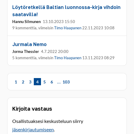
Löytöretkellä Baltian luonnossa-kirja vihdoin
saatavilla!
Hannu Silmunen
13.10.2023 15:50
9 kommenttia, viimeisin
Timo Haapanen
22.11.2023 10:08
Jurmala Nemo
Jorma Thessler
4.7.2022 20:00
5 kommenttia, viimeisin
Timo Haapanen
13.11.2023 08:29
…
1
2
3
4
5
6
103
Kirjoita vastaus
Osallistuaksesi keskusteluun siirry
jäsenkirjautumiseen
.