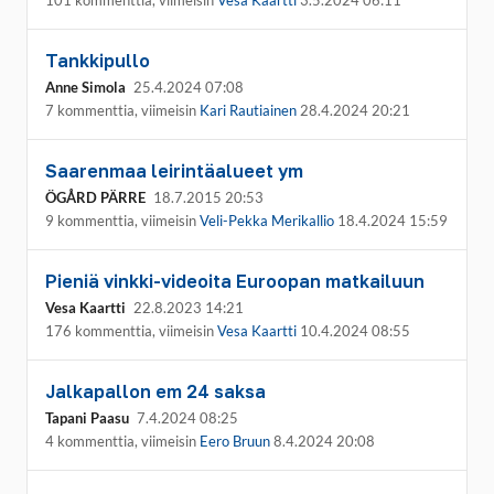
101 kommenttia, viimeisin
Vesa Kaartti
3.5.2024 06:11
Tankkipullo
Anne Simola
25.4.2024 07:08
7 kommenttia, viimeisin
Kari Rautiainen
28.4.2024 20:21
Saarenmaa leirintäalueet ym
ÖGÅRD PÄRRE
18.7.2015 20:53
9 kommenttia, viimeisin
Veli-Pekka Merikallio
18.4.2024 15:59
Pieniä vinkki-videoita Euroopan matkailuun
Vesa Kaartti
22.8.2023 14:21
176 kommenttia, viimeisin
Vesa Kaartti
10.4.2024 08:55
Jalkapallon em 24 saksa
Tapani Paasu
7.4.2024 08:25
4 kommenttia, viimeisin
Eero Bruun
8.4.2024 20:08