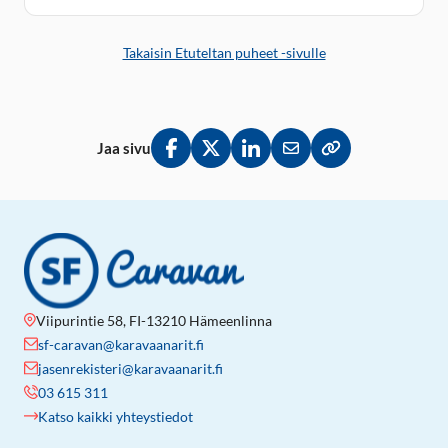
Takaisin Etuteltan puheet -sivulle
Jaa sivu
Jaa Facebookissa
Jaa Twitterissä
Jaa LinkedInissä
Jaa sähköpostitse
Kopioi linkki lei
Viipurintie 58, FI-13210 Hämeenlinna
sf-caravan@karavaanarit.fi
jasenrekisteri@karavaanarit.fi
03 615 311
Katso kaikki yhteystiedot