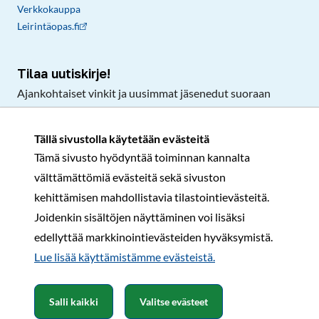
Verkkokauppa
Leirintäopas.fi
Tilaa uutiskirje!
Ajankohtaiset vinkit ja uusimmat jäsenedut suoraan
sähköpostiisi.
Tällä sivustolla käytetään evästeitä
Tämä sivusto hyödyntää toiminnan kannalta
Tilaa
välttämättömiä evästeitä sekä sivuston
Facebook
Instagram
LinkedIn
YouTube
TikTok
kehittämisen mahdollistavia tilastointievästeitä.
Joidenkin sisältöjen näyttäminen voi lisäksi
edellyttää markkinointievästeiden hyväksymistä.
Rekisteri- ja tietosuojaseloste
Sopimusehdot
Lue lisää käyttämistämme evästeistä.​​​​​​
© Karavaanarit 2026
Salli kaikki
Valitse evästeet