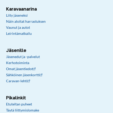
Karavaanarina
Liity jäseneksi
Näin aloitat harrastuksen
Vaunut ja autot
Leirintämatkailu
Jäsenille
Jäsenedut ja -palvelut
Kerhotoiminta
Omat jäsentiedot
Sähköinen jäsenkortti
Caravan-lehti
Pikalinkit
Etuteltan puheet
Täytä liittymislomake