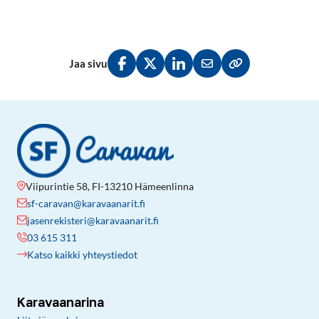
Jaa sivu
Jaa Facebookissa
Jaa Twitterissä
Jaa LinkedInissä
Jaa sähköpostitse
Kopioi linkki lei
Viipurintie 58, FI-13210 Hämeenlinna
sf-caravan@karavaanarit.fi
jasenrekisteri@karavaanarit.fi
03 615 311
Katso kaikki yhteystiedot
Karavaanarina