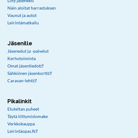
Liity jäseneksi
Näin aloitat harrastuksen
Vaunut ja autot
Leirintämatkailu
Jäsenille
Jäsenedut ja -palvelut
Kerhotoiminta
Omat jäsentiedot
Sähköinen jäsenkortti
Caravan-lehti
Pikalinkit
Etuteltan puheet
Täytä liittymislomake
Verkkokauppa
Leirintäopas.fi