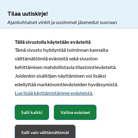
Tilaa uutiskirje!
Ajankohtaiset vinkit ja uusimmat jäsenedut suoraan
sähköpostiisi.
Tällä sivustolla käytetään evästeitä
Tämä sivusto hyödyntää toiminnan kannalta
Tilaa
välttämättömiä evästeitä sekä sivuston
Facebook
Instagram
LinkedIn
YouTube
TikTok
kehittämisen mahdollistavia tilastointievästeitä.
Joidenkin sisältöjen näyttäminen voi lisäksi
edellyttää markkinointievästeiden hyväksymistä.
Rekisteri- ja tietosuojaseloste
Sopimusehdot
Lue lisää käyttämistämme evästeistä.​​​​​​
© Karavaanarit 2026
Salli kaikki
Valitse evästeet
Salli vain välttämättömät