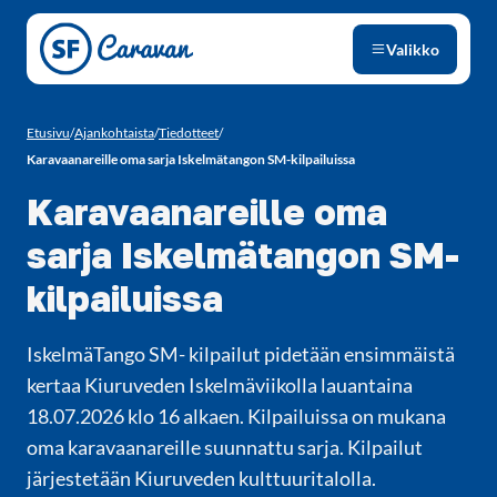
Siirry sivun sisältöön
Valikko
Etusivu
/
Ajankohtaista
/
Tiedotteet
/
Karavaanareille oma sarja Iskelmätangon SM-kilpailuissa
Karavaanareille oma
sarja Iskelmätangon SM-
kilpailuissa
IskelmäTango SM- kilpailut pidetään ensimmäistä
kertaa Kiuruveden Iskelmäviikolla lauantaina
18.07.2026 klo 16 alkaen. Kilpailuissa on mukana
oma karavaanareille suunnattu sarja. Kilpailut
järjestetään Kiuruveden kulttuuritalolla.