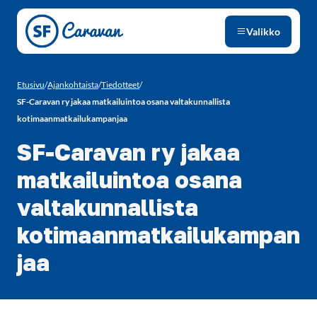
Siirry sivun sisältöön
Valikko
Etusivu
/
Ajankohtaista
/
Tiedotteet
/
SF-Caravan ry jakaa matkailuintoa osana valtakunnallista
kotimaanmatkailukampanjaa
SF-Caravan ry jakaa
matkailuintoa osana
valtakunnallista
kotimaanmatkailukampan
jaa