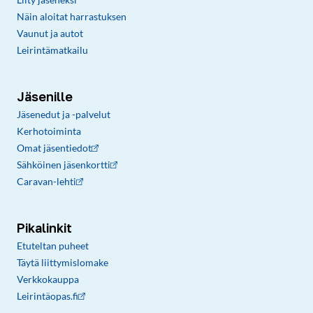
Näin aloitat harrastuksen
Vaunut ja autot
Leirintämatkailu
Jäsenille
Jäsenedut ja -palvelut
Kerhotoiminta
Omat jäsentiedot
Sähköinen jäsenkortti
Caravan-lehti
Pikalinkit
Etuteltan puheet
Täytä liittymislomake
Verkkokauppa
Leirintäopas.fi