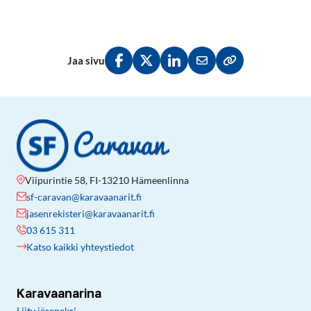
Jaa sivu
Jaa Facebookissa
Jaa Twitterissä
Jaa LinkedInissä
Jaa sähköpostitse
Kopioi linkki lei
Viipurintie 58, FI-13210 Hämeenlinna
sf-caravan@karavaanarit.fi
jasenrekisteri@karavaanarit.fi
03 615 311
Katso kaikki yhteystiedot
Karavaanarina
Liity jäseneksi