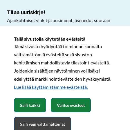
Tilaa uutiskirje!
Ajankohtaiset vinkit ja uusimmat jäsenedut suoraan
sähköpostiisi.
Tällä sivustolla käytetään evästeitä
Tämä sivusto hyödyntää toiminnan kannalta
Tilaa
välttämättömiä evästeitä sekä sivuston
Facebook
Instagram
LinkedIn
YouTube
TikTok
kehittämisen mahdollistavia tilastointievästeitä.
Joidenkin sisältöjen näyttäminen voi lisäksi
edellyttää markkinointievästeiden hyväksymistä.
Rekisteri- ja tietosuojaseloste
Sopimusehdot
Lue lisää käyttämistämme evästeistä.​​​​​​
© Karavaanarit 2026
Salli kaikki
Valitse evästeet
Salli vain välttämättömät