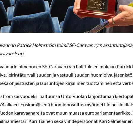
aanari Patrick Holmström toimii SF-Caravan ry:n asiantuntijana,
aravan-lehti.
vaanarin nimenneen SF-Caravan ry:n hallituksen mukaan Patrick
va, leirintäturvallisuuden ja vastuullisuuden huomioiva, jäsenistö
 sekä ohjeistusten ja lausuntojen kirjallinen tuottaminen että ver
ström sai vuodeksi haltuunsa Unto Vuolan lahjoittaman kiertop
4 alkaen. Ensimmäisenä huomionosoitus myönnettiin helsinkiläise
uoden karavaanareita ovat muun muassa europarlamentaarikko, ka
lmanmestari Kari Tiainen sekä viihdepersoonat Kari Salmelainen j