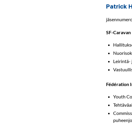
Patrick 
jäsennumer
SF-Caravan 
Hallituk
Nuorisok
Leirintä-
Vastuull
Fédération 
Youth Co
Tehtäväa
Commissi
puheenjo