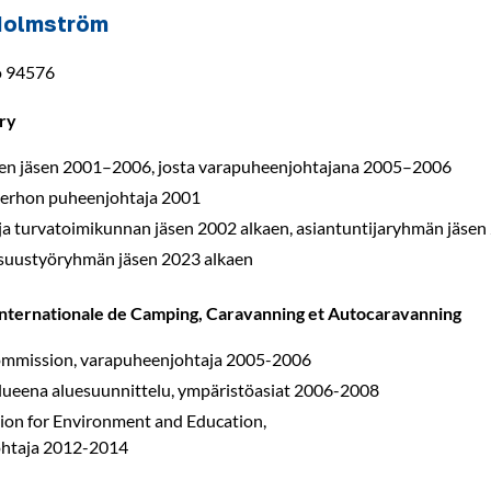
Holmström
o 94576
ry
sen jäsen 2001–2006, josta varapuheenjohtajana 2005–2006
erhon puheenjohtaja 2001
 ja turvatoimikunnan jäsen 2002 alkaen, asiantuntijaryhmän jäsen
isuustyöryhmän jäsen 2023 alkaen
Internationale de Camping, Caravanning et Autocaravanning
mmission, varapuheenjohtaja 2005-2006
lueena aluesuunnittelu, ympäristöasiat 2006-2008
on for Environment and Education,
htaja 2012-2014