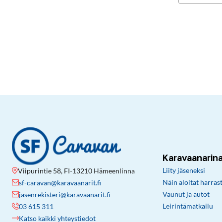
Karavaanarin
Liity jäseneksi
Viipurintie 58, FI-13210 Hämeenlinna
Näin aloitat harras
sf-caravan@karavaanarit.fi
Vaunut ja autot
jasenrekisteri@karavaanarit.fi
Leirintämatkailu
03 615 311
Katso kaikki yhteystiedot