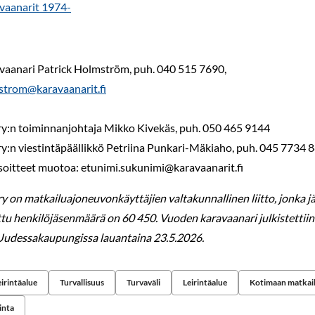
vaanarit 1974-
aanari Patrick Holmström, puh. 040 515 7690,
strom@karavaanarit.fi
y:n toiminnanjohtaja Mikko Kivekäs, puh. 050 465 9144
y:n viestintäpäällikkö Petriina Punkari-Mäkiaho, puh. 045 7734 
oitteet muotoa: etunimi.sukunimi@karavaanarit.fi
y on matkailuajoneuvonkäyttäjien valtakunnallinen liitto, jonka 
tu henkilöjäsenmäärä on 60 450. Vuoden karavaanari julkistettiin
 Uudessakaupungissa lauantaina 23.5.2026.
irintäalue
Turvallisuus
Turvaväli
Leirintäalue
Kotimaan matkai
inta