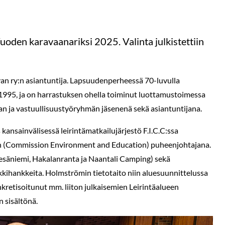
oden karavaanariksi 2025. Valinta julkistettiin
van ry:n asiantuntija. Lapsuudenperheessä 70-luvulla
 1995, ja on harrastuksen ohella toiminut luottamustoimessa
an ja vastuullisuustyöryhmän jäsenenä sekä asiantuntijana.
ansainvälisessä leirintämatkailujärjestö F.I.C.C:ssa
n (Commission Environment and Education) puheenjohtajana.
esäniemi, Hakalanranta ja Naantali Camping) sekä
rkkihankkeita. Holmströmin tietotaito niin aluesuunnittelussa
kretisoitunut mm. liiton julkaisemien Leirintäalueen
 sisältönä.