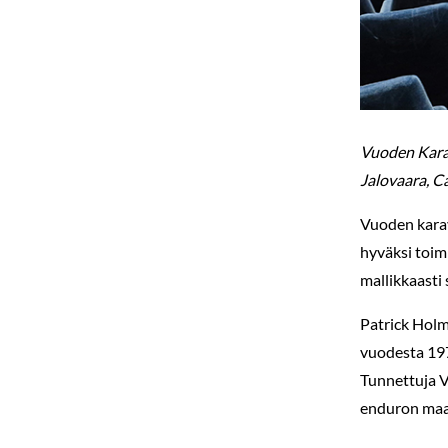
Vuoden Karav
Jalovaara, C
Vuoden kara
hyväksi toimi
mallikkaasti
Patrick Holm
vuodesta 197
Tunnettuja V
enduron maai