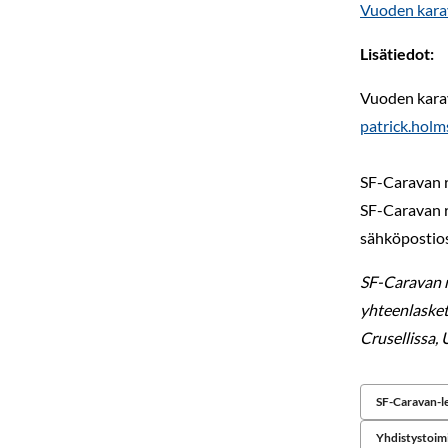
Vuoden kara
Lisätiedot:
Vuoden karav
patrick.holm
SF-Caravan r
SF-Caravan r
sähköpostios
SF-Caravan r
yhteenlasket
Crusellissa,
SF-Caravan-le
Yhdistystoim