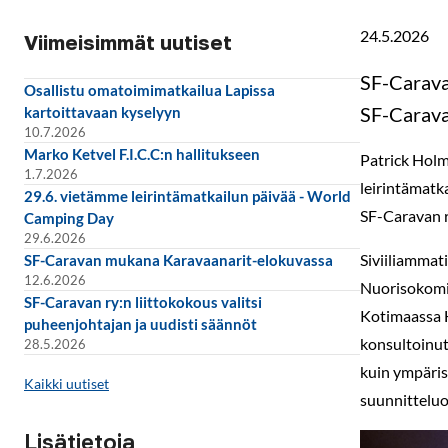
24.5.2026
Viimeisimmät uutiset
SF-Carava
Osallistu omatoimimatkailua Lapissa
SF-Carava
kartoittavaan kyselyyn
10.7.2026
Marko Ketvel F.I.C.C:n hallitukseen
Patrick Holm
1.7.2026
leirintämatk
29.6. vietämme leirintämatkailun päivää - World
SF-Caravan r
Camping Day
29.6.2026
Siviiliammat
SF-Caravan mukana Karavaanarit-elokuvassa
12.6.2026
Nuorisokomi
SF-Caravan ry:n liittokokous valitsi
Kotimaassa H
puheenjohtajan ja uudisti säännöt
konsultoinut
28.5.2026
kuin ympäris
Kaikki uutiset
suunnitteluo
Lisätietoja