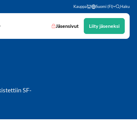
Kauppa
Suomi (FI)
Haku
Jäsensivut
Liity jäseneksi
stettiin SF-