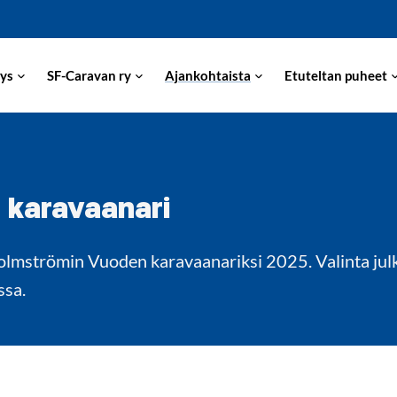
ys
SF-Caravan ry
Ajankohtaista
Etuteltan puheet
 karavaanari
lmströmin Vuoden karavaanariksi 2025. Valinta julki
ssa.