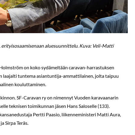
 erityisosaamisenaan aluesuunnittelu. Kuva: Veli-Matti
 Holmström on koko sydämeltään caravan-harrastuksen
n laajalti tuntema asiantuntija-ammattilainen, jolta taipuu
baalinen kouluttaminen.
alkinnon. SF-Caravan ry on nimennyt Vuoden karavaanarin
lle teknisen toimikunnan jäsen Hans Saloselle (133).
nsanedustaja Pertti Paasio, liikenneministeri Matti Aura,
a Sirpa Teräs.