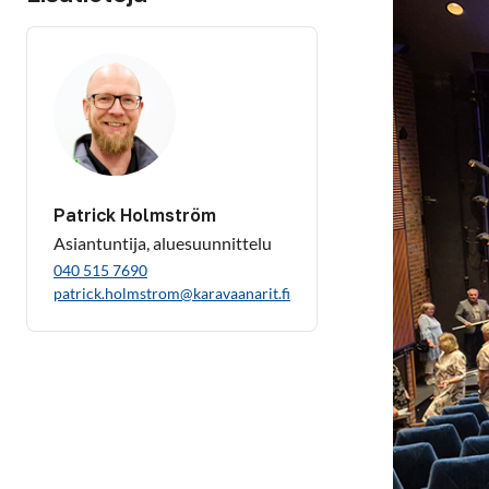
Patrick Holmström
Asiantuntija, aluesuunnittelu
040 515 7690
patrick.holmstrom@karavaanarit.fi