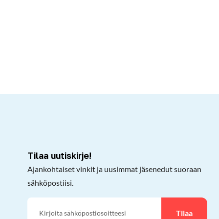
kepöydälle
Tilaa uutiskirje!
Ajankohtaiset vinkit ja uusimmat jäsenedut suoraan
sähköpostiisi.
Tilaa