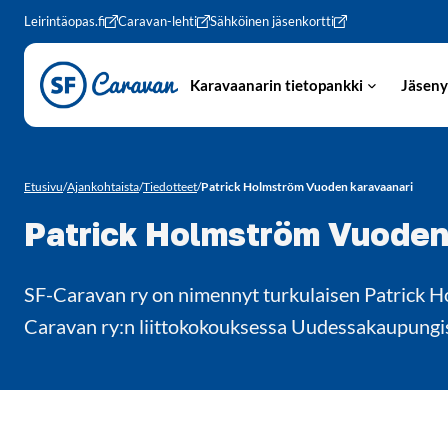
Siirry sivun sisältöön
Leirintäopas.fi
Caravan-lehti
Sähköinen jäsenkortti
Karavaanarin tietopankki
Jäseny
Etusivu
/
Ajankohtaista
/
Tiedotteet
/
Patrick Holmström Vuoden karavaanari
Patrick Holmström Vuoden
SF-Caravan ry on nimennyt turkulaisen Patrick Ho
Caravan ry:n liittokokouksessa Uudessakaupungi