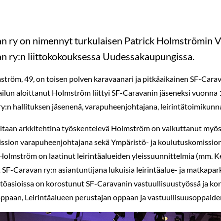
n ry on nimennyt turkulaisen Patrick Holmströmin Vu
n ry:n liittokokouksessa Uudessakaupungissa.
ström, 49, on toisen polven karavaanari ja pitkäaikainen SF-Cara
ailun aloittanut Holmström liittyi SF-Caravanin jäseneksi vuonna
y:n hallituksen jäsenenä, varapuheenjohtajana, leirintätoimikunn
iltaan arkkitehtina työskentelevä Holmström on vaikuttanut myös k
ssion varapuheenjohtajana sekä Ympäristö- ja koulutuskomissio
olmström on laatinut leirintäalueiden yleissuunnittelmia (mm. K
 SF-Caravan ry:n asiantuntijana lukuisia leirintäalue- ja matkapa
töasioissa on korostunut SF-Caravanin vastuullisuustyössä ja kon
ppaan, Leirintäalueen perustajan oppaan ja vastuullisuusoppaiden