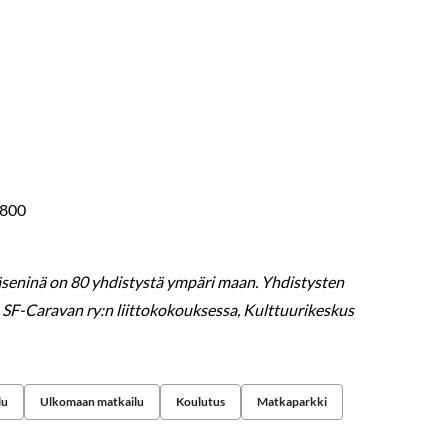
8800
jäseninä on 80 yhdistystä ympäri maan. Yhdistysten
 SF-Caravan ry:n liittokokouksessa, Kulttuurikeskus
lu
Ulkomaan matkailu
Koulutus
Matkaparkki