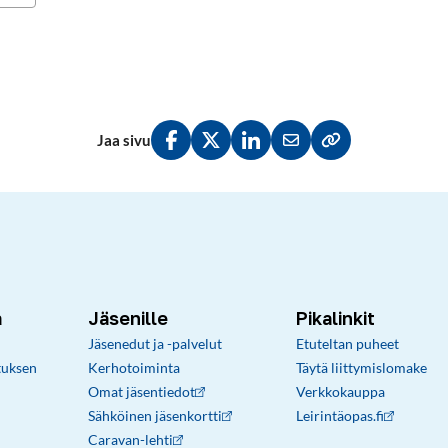
Jaa sivu
Jaa Facebookissa
Jaa Twitterissä
Jaa LinkedInissä
Jaa sähköpostitse
Kopioi linkki lei
a
Jäsenille
Pikalinkit
Jäsenedut ja -palvelut
Etuteltan puheet
tuksen
Kerhotoiminta
Täytä liittymislomake
Omat jäsentiedot
Verkkokauppa
Sähköinen jäsenkortti
Leirintäopas.fi
Caravan-lehti