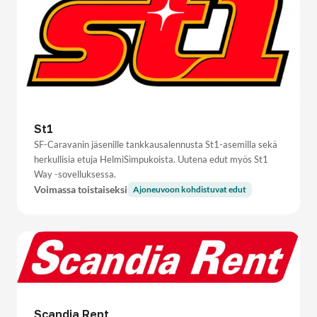
St1
SF-Caravanin jäsenille tankkausalennusta St1-asemilla sekä
herkullisia etuja HelmiSimpukoista. Uutena edut myös St1
Way -sovelluksessa.
Voimassa toistaiseksi
Ajoneuvoon kohdistuvat edut
Scandia Rent