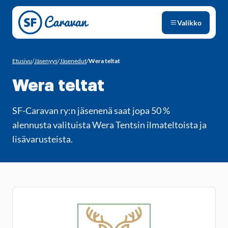
Siirry sivun sisältöön
Valikko
Etusivu
/
Jäsenyys
/
Jäsenedut
/
Wera teltat
Wera teltat
SF-Caravan ry:n jäsenenä saat jopa 50 %
alennusta valituista Wera Tentsin ilmateltoista ja
lisävarusteista.