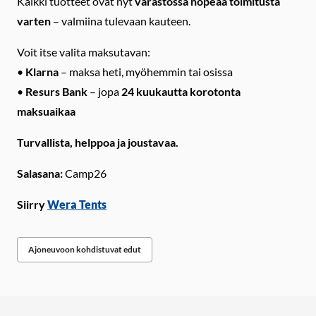
Kaikki tuotteet ovat nyt
varastossa nopeaa toimitusta
varten
– valmiina tulevaan kauteen.
Voit itse valita maksutavan:
•
Klarna
– maksa heti, myöhemmin tai osissa
•
Resurs Bank
– jopa
24 kuukautta korotonta
maksuaikaa
Turvallista, helppoa ja joustavaa.
Salasana:
Camp26
Siirry
Wera Tents
Ajoneuvoon kohdistuvat edut