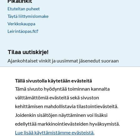
Pikalinkit
Etuteltan puheet
Täytä liittymislomake
Verkkokauppa
Leirintäopas.fi
Tilaa uutiskirje!
Ajankohtaiset vinkit ja uusimmat jäsenedut suoraan
sähköpostiisi.
Tällä sivustolla käytetään evästeitä
Tämä sivusto hyödyntää toiminnan kannalta
Tilaa
välttämättömiä evästeitä sekä sivuston
Facebook
Instagram
LinkedIn
YouTube
TikTok
kehittämisen mahdollistavia tilastointievästeitä.
Joidenkin sisältöjen näyttäminen voi lisäksi
edellyttää markkinointievästeiden hyväksymistä.
Rekisteri- ja tietosuojaseloste
Sopimusehdot
Lue lisää käyttämistämme evästeistä.​​​​​​