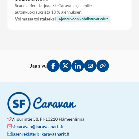
Scandia Rent tarjoaa SF-Caravanin jäsenille
autonvuokrauksista 10 % alennuksen.
Voimassa toistaiseksi
Ajoneuvoon kohdistuvat edut
Jaa sivu
Jaa Facebookissa
Jaa Twitterissä
Jaa LinkedInissä
Jaa sähköpostitse
Kopioi linkki lei
Viipurintie 58, FI-13210 Hämeenlinna
sf-caravan@karavaanarit.fi
jasenrekisteri@karavaanarit.fi