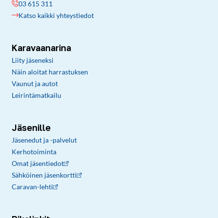
03 615 311
Katso kaikki yhteystiedot
Karavaanarina
Liity jäseneksi
Näin aloitat harrastuksen
Vaunut ja autot
Leirintämatkailu
Jäsenille
Jäsenedut ja -palvelut
Kerhotoiminta
Omat jäsentiedot
Sähköinen jäsenkortti
Caravan-lehti