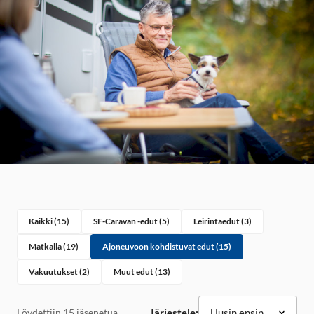
Kaikki (15)
SF-Caravan -edut (5)
Leirintäedut (3)
Matkalla (19)
Ajoneuvoon kohdistuvat edut (15)
Vakuutukset (2)
Muut edut (13)
Löydettiin 15 jäsenetua.
Järjestele: