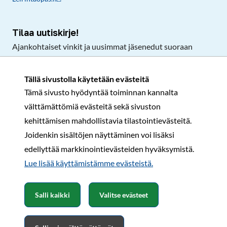
Tilaa uutiskirje!
Ajankohtaiset vinkit ja uusimmat jäsenedut suoraan
sähköpostiisi.
Tällä sivustolla käytetään evästeitä
Tämä sivusto hyödyntää toiminnan kannalta
Tilaa
välttämättömiä evästeitä sekä sivuston
Facebook
Instagram
LinkedIn
YouTube
TikTok
kehittämisen mahdollistavia tilastointievästeitä.
Joidenkin sisältöjen näyttäminen voi lisäksi
edellyttää markkinointievästeiden hyväksymistä.
Rekisteri- ja tietosuojaseloste
Sopimusehdot
Lue lisää käyttämistämme evästeistä.​​​​​​
© Karavaanarit 2026
Salli kaikki
Valitse evästeet