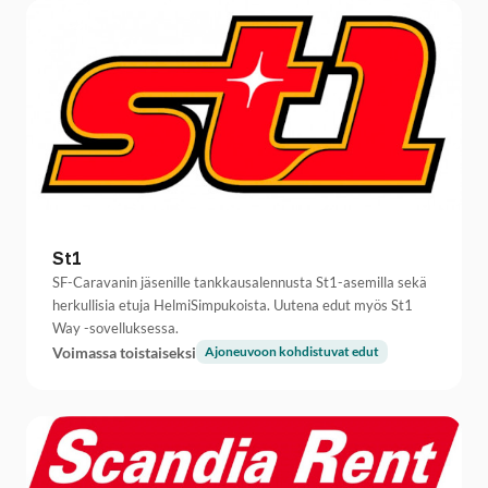
St1
SF-Caravanin jäsenille tankkausalennusta St1-asemilla sekä
herkullisia etuja HelmiSimpukoista. Uutena edut myös St1
Way -sovelluksessa.
Voimassa toistaiseksi
Ajoneuvoon kohdistuvat edut