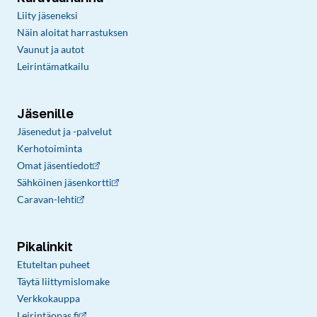
Liity jäseneksi
Näin aloitat harrastuksen
Vaunut ja autot
Leirintämatkailu
Jäsenille
Jäsenedut ja -palvelut
Kerhotoiminta
Omat jäsentiedot
Sähköinen jäsenkortti
Caravan-lehti
Pikalinkit
Etuteltan puheet
Täytä liittymislomake
Verkkokauppa
Leirintäopas.fi