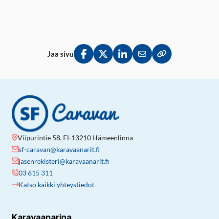
Jaa sivu
Jaa Facebookissa
Jaa Twitterissä
Jaa LinkedInissä
Jaa sähköpostitse
Kopioi linkki lei
Viipurintie 58, FI-13210 Hämeenlinna
sf-caravan@karavaanarit.fi
jasenrekisteri@karavaanarit.fi
03 615 311
Katso kaikki yhteystiedot
Karavaanarina