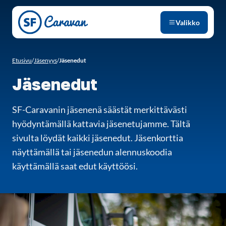
Siirry sivun sisältöön
Valikko
Etusivu
/
Jäsenyys
/
Jäsenedut
Jäsenedut
SF-Caravanin jäsenenä säästät merkittävästi
hyödyntämällä kattavia jäsenetujamme. Tältä
sivulta löydät kaikki jäsenedut. Jäsenkorttia
näyttämällä tai jäsenedun alennuskoodia
käyttämällä saat edut käyttöösi.