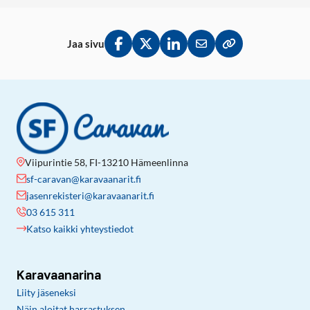
Jaa sivu
Jaa Facebookissa
Jaa Twitterissä
Jaa LinkedInissä
Jaa sähköpostitse
Kopioi linkki lei
Viipurintie 58, FI-13210 Hämeenlinna
sf-caravan@karavaanarit.fi
jasenrekisteri@karavaanarit.fi
03 615 311
Katso kaikki yhteystiedot
Karavaanarina
Liity jäseneksi
Näin aloitat harrastuksen