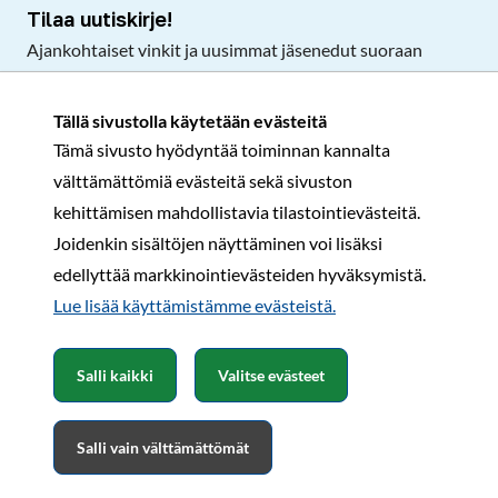
Tilaa uutiskirje!
Ajankohtaiset vinkit ja uusimmat jäsenedut suoraan
sähköpostiisi.
Tällä sivustolla käytetään evästeitä
Tämä sivusto hyödyntää toiminnan kannalta
Tilaa
välttämättömiä evästeitä sekä sivuston
Facebook
Instagram
LinkedIn
YouTube
TikTok
kehittämisen mahdollistavia tilastointievästeitä.
Joidenkin sisältöjen näyttäminen voi lisäksi
edellyttää markkinointievästeiden hyväksymistä.
Rekisteri- ja tietosuojaseloste
Sopimusehdot
Lue lisää käyttämistämme evästeistä.​​​​​​
© Karavaanarit 2026
Salli kaikki
Valitse evästeet
Salli vain välttämättömät