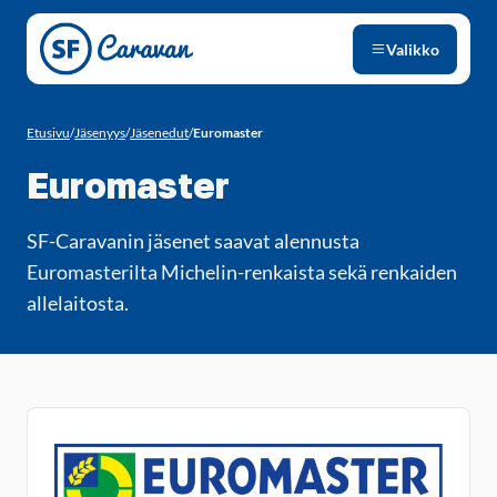
Siirry sivun sisältöön
Valikko
Etusivu
/
Jäsenyys
/
Jäsenedut
/
Euromaster
Euromaster
SF-Caravanin jäsenet saavat alennusta
Euromasterilta Michelin-renkaista sekä renkaiden
allelaitosta.