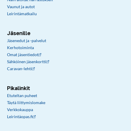
Vaunut ja autot
Leirintämatkailu
Jäsenille
Jäsenedut ja -palvelut
Kerhotoiminta
Omat jäsentiedot
Sähköinen jäsenkortti
Caravan-lehti
Pikalinkit
Etuteltan puheet
Täytä liittymislomake
Verkkokauppa
Leirintäopas.fi