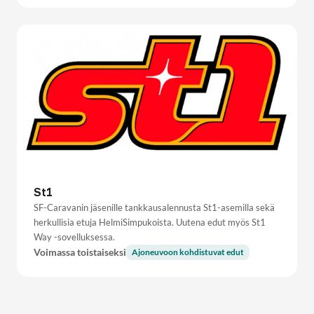
St1
SF-Caravanin jäsenille tankkausalennusta St1-asemilla sekä
herkullisia etuja HelmiSimpukoista. Uutena edut myös St1
Way -sovelluksessa.
Voimassa toistaiseksi
Ajoneuvoon kohdistuvat edut