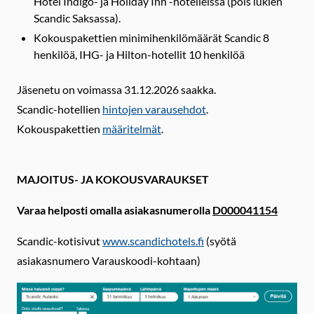
Hotel Indigo- ja Holiday Inn -hotelleissa (pois lukien
Scandic Saksassa).
Kokouspakettien minimihenkilömäärät Scandic 8
henkilöä, IHG- ja Hilton-hotellit 10 henkilöä
Jäsenetu on voimassa 31.12.2026 saakka.
Scandic-hotellien
hintojen varausehdot
.
Kokouspakettien
määritelmät
.
MAJOITUS- JA KOKOUSVARAUKSET
Varaa helposti omalla asiakasnumerolla
D000041154
Scandic-kotisivut
www.scandichotels.fi
(syötä
asiakasnumero Varauskoodi-kohtaan)