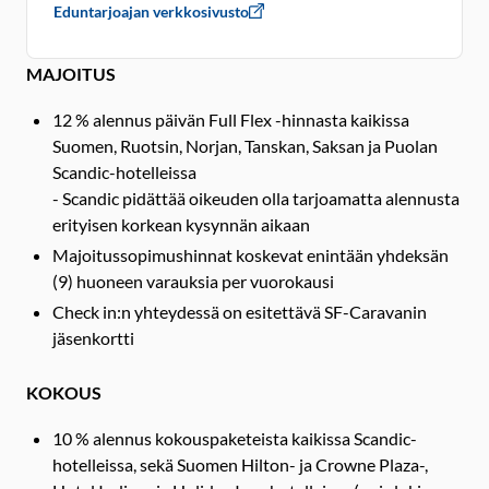
Eduntarjoajan verkkosivusto
MAJOITUS
12 % alennus päivän Full Flex -hinnasta kaikissa
Suomen, Ruotsin, Norjan, Tanskan, Saksan ja Puolan
Scandic-hotelleissa
- Scandic pidättää oikeuden olla tarjoamatta alennusta
erityisen korkean kysynnän aikaan
Majoitussopimushinnat koskevat enintään yhdeksän
(9) huoneen varauksia per vuorokausi
Check in:n yhteydessä on esitettävä SF-Caravanin
jäsenkortti
KOKOUS
10 % alennus kokouspaketeista kaikissa Scandic-
hotelleissa, sekä Suomen Hilton- ja Crowne Plaza-,