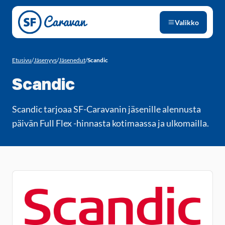
Siirry sivun sisältöön
Valikko
Etusivu
/
Jäsenyys
/
Jäsenedut
/
Scandic
Scandic
Scandic tarjoaa SF-Caravanin jäsenille alennusta
päivän Full Flex -hinnasta kotimaassa ja ulkomailla.