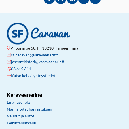
Jaa Facebookissa
Jaa Twitterissä
Jaa LinkedInissä
Jaa sähköpostitse
Kopioi linkki lei
Viipurintie 58, FI-13210 Hämeenlinna
sf-caravan@karavaanarit.fi
jasenrekisteri@karavaanarit.fi
03 615 311
Katso kaikki yhteystiedot
Karavaanarina
Liity jäseneksi
Näin aloitat harrastuksen
Vaunut ja autot
Leirintämatkailu