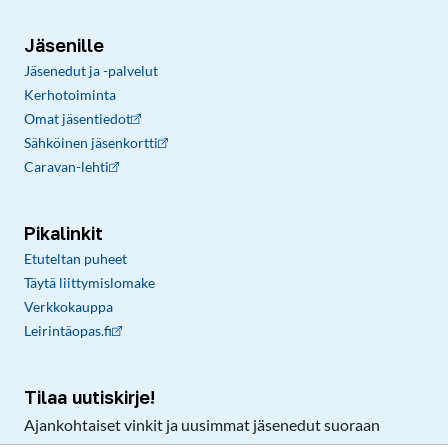
Jäsenille
Jäsenedut ja -palvelut
Kerhotoiminta
Omat jäsentiedot
Sähköinen jäsenkortti
Caravan-lehti
Pikalinkit
Etuteltan puheet
Täytä liittymislomake
Verkkokauppa
Leirintäopas.fi
Tilaa uutiskirje!
Ajankohtaiset vinkit ja uusimmat jäsenedut suoraan