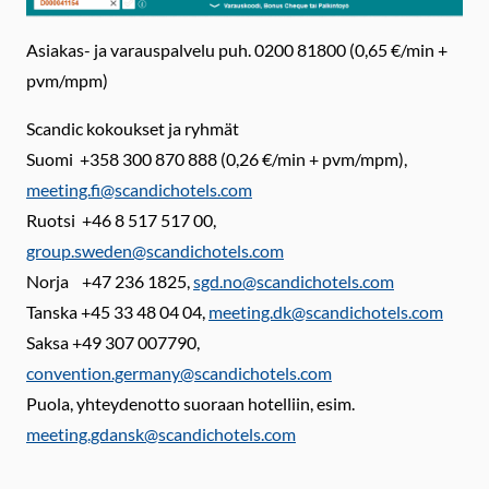
Asiakas- ja varauspalvelu puh. 0200 81800 (0,65 €/min +
pvm/mpm)
Scandic kokoukset ja ryhmät
Suomi +358 300 870 888 (0,26 €/min + pvm/mpm),
meeting.fi@scandichotels.com
Ruotsi +46 8 517 517 00,
group.sweden@scandichotels.com
Norja +47 236 1825,
sgd.no@scandichotels.com
Tanska +45 33 48 04 04,
meeting.dk@scandichotels.com
Saksa +49 307 007790,
convention.germany@scandichotels.com
Puola, yhteydenotto suoraan hotelliin, esim.
meeting.gdansk@scandichotels.com