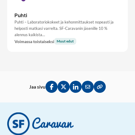
Puhti
Puhti – Laboratoriokokeet ja kehonmittaukset nopeasti ja
helposti matkasi varrelta. SF-Caravanin jäsenille 10 %
alennus kaikista…
Voimassa toistaiseksi
Muut edut
Jaa sivu
Jaa Facebookissa
Jaa Twitterissä
Jaa LinkedInissä
Jaa sähköpostitse
Kopioi linkki lei