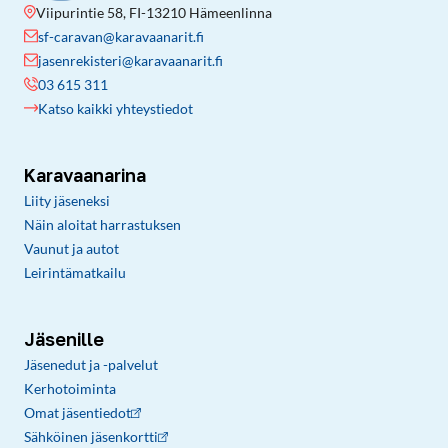
Viipurintie 58, FI-13210 Hämeenlinna
sf-caravan@karavaanarit.fi
jasenrekisteri@karavaanarit.fi
03 615 311
Katso kaikki yhteystiedot
Karavaanarina
Liity jäseneksi
Näin aloitat harrastuksen
Vaunut ja autot
Leirintämatkailu
Jäsenille
Jäsenedut ja -palvelut
Kerhotoiminta
Omat jäsentiedot
Sähköinen jäsenkortti