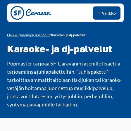
Siirry sivun sisältöön
Valikko
Etusivu
/
Jäsenyys
/
Jäsenedut
/
Karaoke- ja dj-palvelut
Karaoke- ja dj-palvelut
Popmaster tarjoaa SF-Caravanin jäsenille lisäetua
tarjoamiinsa juhlapaketteihin. ”Juhlapaketti”
tarkoittaa ammattitaitoisen tiskijukan tai karaoke-
vetäjän hoitamaa juonnettua musiikkipalvelua,
jonka voi tilata esim. yritysjuhliin, perhejuhliin,
syntymäpäiväjuhlille tai häihin.