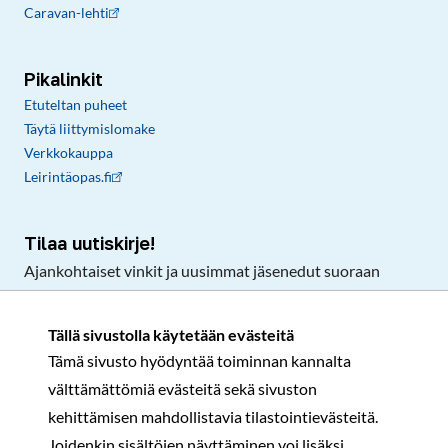
Caravan-lehti
Pikalinkit
Etuteltan puheet
Täytä liittymislomake
Verkkokauppa
Leirintäopas.fi
Tilaa uutiskirje!
Ajankohtaiset vinkit ja uusimmat jäsenedut suoraan
sähköpostiisi.
Tällä sivustolla käytetään evästeitä
Tämä sivusto hyödyntää toiminnan kannalta
Tilaa
välttämättömiä evästeitä sekä sivuston
Facebook
Instagram
LinkedIn
YouTube
TikTok
kehittämisen mahdollistavia tilastointievästeitä.
Joidenkin sisältöjen näyttäminen voi lisäksi