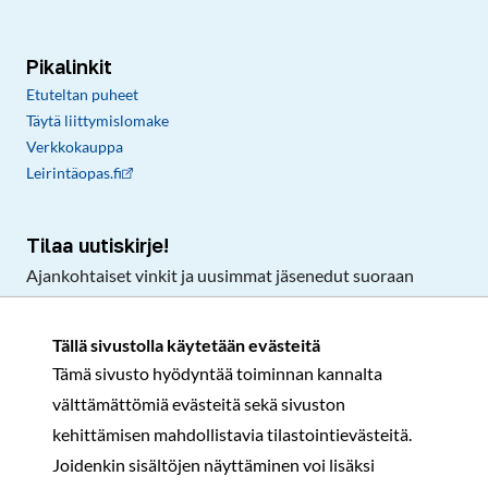
Pikalinkit
Etuteltan puheet
Täytä liittymislomake
Verkkokauppa
Leirintäopas.fi
Tilaa uutiskirje!
Ajankohtaiset vinkit ja uusimmat jäsenedut suoraan
sähköpostiisi.
Tällä sivustolla käytetään evästeitä
Tämä sivusto hyödyntää toiminnan kannalta
Tilaa
välttämättömiä evästeitä sekä sivuston
Facebook
Instagram
LinkedIn
YouTube
TikTok
kehittämisen mahdollistavia tilastointievästeitä.
Joidenkin sisältöjen näyttäminen voi lisäksi