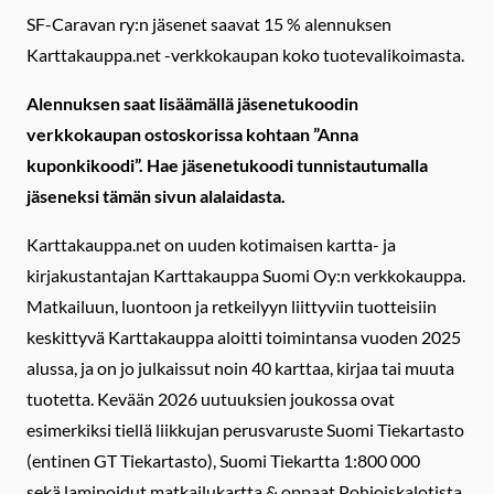
SF-Caravan ry:n jäsenet saavat 15 % alennuksen
Karttakauppa.net -verkkokaupan koko tuotevalikoimasta.
Alennuksen saat lisäämällä jäsenetukoodin
verkkokaupan ostoskorissa kohtaan ”Anna
kuponkikoodi”. Hae jäsenetukoodi tunnistautumalla
jäseneksi tämän sivun alalaidasta.
Karttakauppa.net on uuden kotimaisen kartta- ja
kirjakustantajan Karttakauppa Suomi Oy:n verkkokauppa.
Matkailuun, luontoon ja retkeilyyn liittyviin tuotteisiin
keskittyvä Karttakauppa aloitti toimintansa vuoden 2025
alussa, ja on jo julkaissut noin 40 karttaa, kirjaa tai muuta
tuotetta. Kevään 2026 uutuuksien joukossa ovat
esimerkiksi tiellä liikkujan perusvaruste Suomi Tiekartasto
(entinen GT Tiekartasto), Suomi Tiekartta 1:800 000
sekä laminoidut matkailukartta & oppaat Pohjoiskalotista,