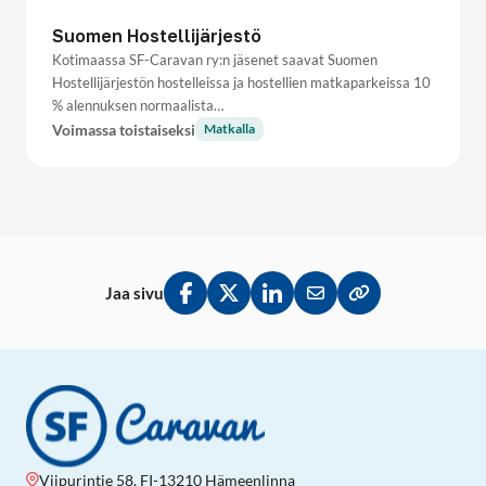
Suomen Hostellijärjestö
Kotimaassa SF-Caravan ry:n jäsenet saavat Suomen
Hostellijärjestön hostelleissa ja hostellien matkaparkeissa 10
% alennuksen normaalista…
Voimassa toistaiseksi
Matkalla
Jaa sivu
Jaa Facebookissa
Jaa Twitterissä
Jaa LinkedInissä
Jaa sähköpostitse
Kopioi linkki lei
Viipurintie 58, FI-13210 Hämeenlinna