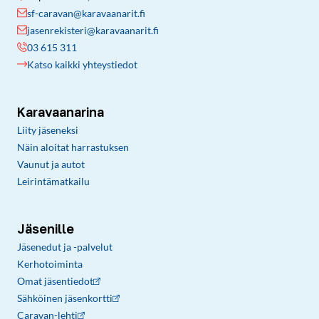
sf-caravan@karavaanarit.fi
jasenrekisteri@karavaanarit.fi
03 615 311
Katso kaikki yhteystiedot
Karavaanarina
Liity jäseneksi
Näin aloitat harrastuksen
Vaunut ja autot
Leirintämatkailu
Jäsenille
Jäsenedut ja -palvelut
Kerhotoiminta
Omat jäsentiedot
Sähköinen jäsenkortti
Caravan-lehti