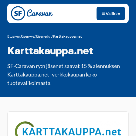
Siirry sivun sisältöön
Valikko
Etusivu
/
Jäsenyys
/
Jäsenedut
/
Karttakauppa.net
Karttakauppa.net
SF-Caravan ry:n jäsenet saavat 15 % alennuksen
Karttakauppa.net -verkkokaupan koko
tuotevalikoimasta.