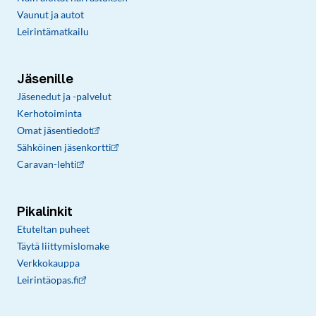
Vaunut ja autot
Leirintämatkailu
Jäsenille
Jäsenedut ja -palvelut
Kerhotoiminta
Omat jäsentiedot
Sähköinen jäsenkortti
Caravan-lehti
Pikalinkit
Etuteltan puheet
Täytä liittymislomake
Verkkokauppa
Leirintäopas.fi