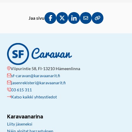
Jaa sivu
Jaa Facebookissa
Jaa Twitterissä
Jaa LinkedInissä
Jaa sähköpostitse
Kopioi linkki lei
Viipurintie 58, FI-13210 Hämeenlinna
sf-caravan@karavaanarit.fi
jasenrekisteri@karavaanarit.fi
03 615 311
Katso kaikki yhteystiedot
Karavaanarina
Liity jäseneksi
Näin aloitat harrastuksen