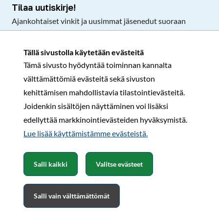
Tilaa uutiskirje!
Ajankohtaiset vinkit ja uusimmat jäsenedut suoraan
sähköpostiisi.
Tällä sivustolla käytetään evästeitä
Tämä sivusto hyödyntää toiminnan kannalta
Tilaa
välttämättömiä evästeitä sekä sivuston
Facebook
Instagram
LinkedIn
YouTube
TikTok
kehittämisen mahdollistavia tilastointievästeitä.
Joidenkin sisältöjen näyttäminen voi lisäksi
edellyttää markkinointievästeiden hyväksymistä.
Rekisteri- ja tietosuojaseloste
Sopimusehdot
Lue lisää käyttämistämme evästeistä.​​​​​​
© Karavaanarit 2026
Salli kaikki
Valitse evästeet
Salli vain välttämättömät