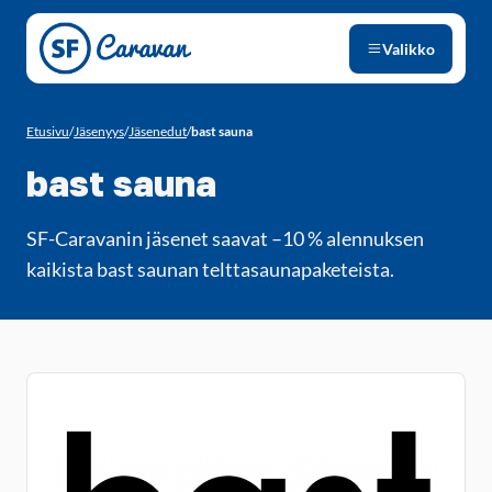
Siirry sivun sisältöön
Valikko
Etusivu
/
Jäsenyys
/
Jäsenedut
/
bast sauna
bast sauna
SF-Caravanin jäsenet saavat –10 % alennuksen
kaikista bast saunan telttasaunapaketeista.