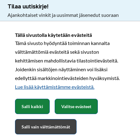
Tilaa uutiskirje!
Ajankohtaiset vinkit ja uusimmat jäsenedut suoraan
sähköpostiisi.
Tällä sivustolla käytetään evästeitä
Tämä sivusto hyödyntää toiminnan kannalta
Tilaa
välttämättömiä evästeitä sekä sivuston
Facebook
Instagram
LinkedIn
YouTube
TikTok
kehittämisen mahdollistavia tilastointievästeitä.
Joidenkin sisältöjen näyttäminen voi lisäksi
edellyttää markkinointievästeiden hyväksymistä.
Rekisteri- ja tietosuojaseloste
Sopimusehdot
Lue lisää käyttämistämme evästeistä.​​​​​​
© Karavaanarit 2026
Salli kaikki
Valitse evästeet
Salli vain välttämättömät