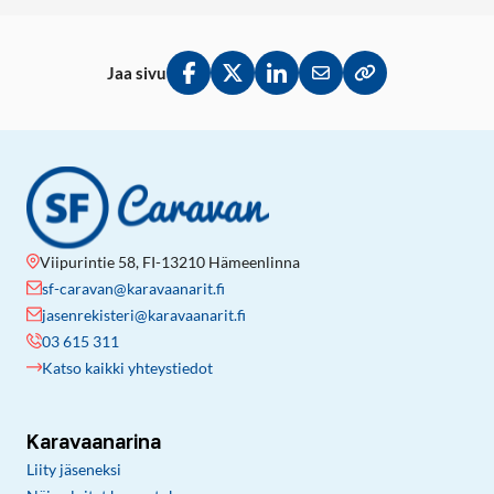
Jaa sivu
Jaa Facebookissa
Jaa Twitterissä
Jaa LinkedInissä
Jaa sähköpostitse
Kopioi linkki lei
Viipurintie 58, FI-13210 Hämeenlinna
sf-caravan@karavaanarit.fi
jasenrekisteri@karavaanarit.fi
03 615 311
Katso kaikki yhteystiedot
Karavaanarina
Liity jäseneksi