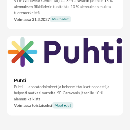
VTR-Workwear Center tarjoaa SF-Caravanin jäsenille 15 %
alennuksen Blåkläderin tuotteista 10 % alennuksen muista
tuotemerkeistä.
Voimassa 31.3.2027
Muut edut
Puhti
Puhti – Laboratoriokokeet ja kehonmittaukset nopeasti ja
helposti matkasi varrelta. SF-Caravanin jäsenille 10 %
alennus kaikista…
Voimassa toistaiseksi
Muut edut