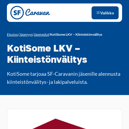
Siirry sivun sisältöön
Valikko
Etusivu
/
Jäsenyys
/
Jäsenedut
/
KotiSome LKV – Kiinteistönvälitys
KotiSome LKV –
Kiinteistönvälitys
KotiSome tarjoaa SF-Caravanin jäsenille alennusta
kiinteistönvälitys- ja lakipalveluista.