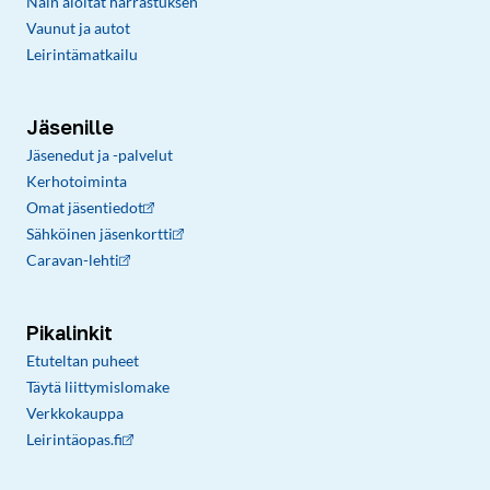
Näin aloitat harrastuksen
Vaunut ja autot
Leirintämatkailu
Jäsenille
Jäsenedut ja -palvelut
Kerhotoiminta
Omat jäsentiedot
Sähköinen jäsenkortti
Caravan-lehti
Pikalinkit
Etuteltan puheet
Täytä liittymislomake
Verkkokauppa
Leirintäopas.fi