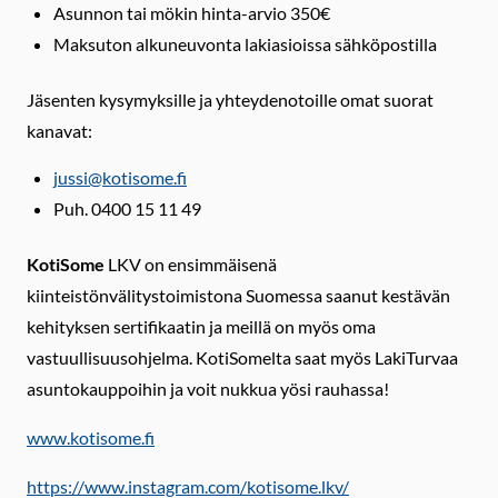
Asunnon tai mökin hinta-arvio 350€
Maksuton alkuneuvonta lakiasioissa sähköpostilla
Jäsenten kysymyksille ja yhteydenotoille omat suorat
kanavat:
jussi@kotisome.fi
Puh. 0400 15 11 49
KotiSome
LKV on ensimmäisenä
kiinteistönvälitystoimistona Suomessa saanut kestävän
kehityksen sertifikaatin ja meillä on myös oma
vastuullisuusohjelma. KotiSomelta saat myös LakiTurvaa
asuntokauppoihin ja voit nukkua yösi rauhassa!
www.kotisome.fi
https://www.instagram.com/kotisome.lkv/