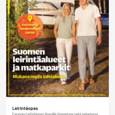
Leirintäopas
Caravan Leirintäopas jäsenille jäsenetuna sekä painetussa