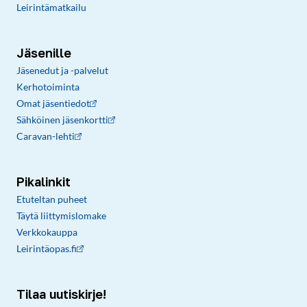
Leirintämatkailu
Jäsenille
Jäsenedut ja -palvelut
Kerhotoiminta
Omat jäsentiedot
Sähköinen jäsenkortti
Caravan-lehti
Pikalinkit
Etuteltan puheet
Täytä liittymislomake
Verkkokauppa
Leirintäopas.fi
Tilaa uutiskirje!