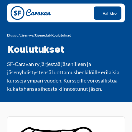
Siirry sivun sisältöön
Valikko
Etusivu
/
Jäsenyys
/
Jäsenedut
/
Koulutukset
Koulutukset
SF-Caravan ry järjestää jäsenilleen ja
jäsenyhdistystensä luottamushenkilöille erilaisia
kursseja ympäri vuoden. Kursseille voi osallistua
kuka tahansa aiheesta kiinnostunut jäsen.