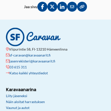
Jaa sivu
Jaa Facebookissa
Jaa Twitterissä
Jaa LinkedInissä
Jaa sähköpostitse
Kopioi linkki lei
Viipurintie 58, FI-13210 Hämeenlinna
sf-caravan@karavaanarit.fi
jasenrekisteri@karavaanarit.fi
03 615 311
Katso kaikki yhteystiedot
Karavaanarina
Liity jäseneksi
Näin aloitat harrastuksen
Vaunut ja autot