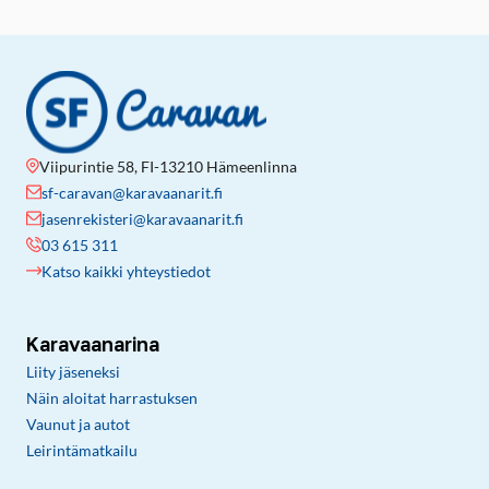
Viipurintie 58, FI-13210 Hämeenlinna
sf-caravan@karavaanarit.fi
jasenrekisteri@karavaanarit.fi
03 615 311
Katso kaikki yhteystiedot
Karavaanarina
Liity jäseneksi
Näin aloitat harrastuksen
Vaunut ja autot
Leirintämatkailu