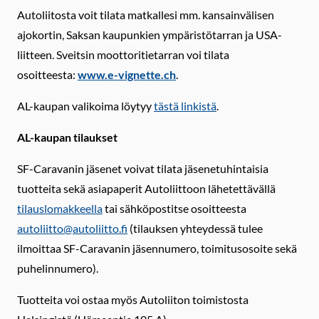
Autoliitosta voit tilata matkallesi mm. kansainvälisen
ajokortin, Saksan kaupunkien ympäristötarran ja USA-
liitteen. Sveitsin moottoritietarran voi tilata
osoitteesta:
www.e-vignette.ch
.
AL-kaupan valikoima löytyy
tästä linkistä
.
AL-kaupan tilaukset
SF-Caravanin jäsenet voivat tilata jäsenetuhintaisia
tuotteita sekä asiapaperit Autoliittoon lähetettävällä
tilauslomakkeella
tai sähköpostitse osoitteesta
autoliitto@autoliitto.fi
(tilauksen yhteydessä tulee
ilmoittaa SF-Caravanin jäsennumero, toimitusosoite sekä
puhelinnumero).
Tuotteita voi ostaa myös Autoliiton toimistosta