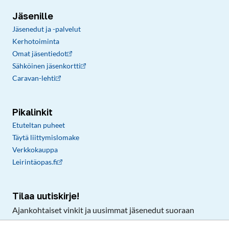
Jäsenille
Jäsenedut ja -palvelut
Kerhotoiminta
Omat jäsentiedot
Sähköinen jäsenkortti
Caravan-lehti
Pikalinkit
Etuteltan puheet
Täytä liittymislomake
Verkkokauppa
Leirintäopas.fi
Tilaa uutiskirje!
Ajankohtaiset vinkit ja uusimmat jäsenedut suoraan
sähköpostiisi.