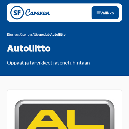
Siirry sivun sisältöön
Valikko
Etusivu
/
Jäsenyys
/
Jäsenedut
/
Autoliitto
Autoliitto
Oppaat ja tarvikkeet jäsenetuhintaan