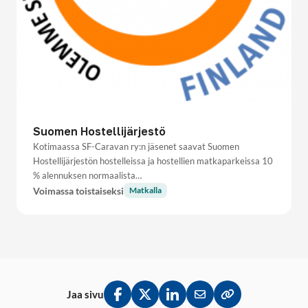
Suomen Hostellijärjestö
Kotimaassa SF-Caravan ry:n jäsenet saavat Suomen
Hostellijärjestön hostelleissa ja hostellien matkaparkeissa 10
% alennuksen normaalista…
Voimassa toistaiseksi
Matkalla
Jaa sivu
Jaa Facebookissa
Jaa Twitterissä
Jaa LinkedInissä
Jaa sähköpostitse
Kopioi linkki lei