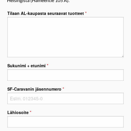
Helsingistä (Hämeentie 105 A).