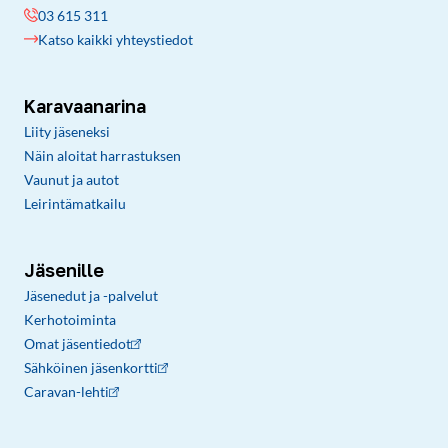
03 615 311
Katso kaikki yhteystiedot
Karavaanarina
Liity jäseneksi
Näin aloitat harrastuksen
Vaunut ja autot
Leirintämatkailu
Jäsenille
Jäsenedut ja -palvelut
Kerhotoiminta
Omat jäsentiedot
Sähköinen jäsenkortti
Caravan-lehti