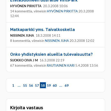
EteläSuomeen uusi alue VihtiPark
HYVÖNEN PIRKITTA
20.3.2008 10:06
14 kommenttia, viimeisin
HYVÖNEN PIRKITTA
20.3.2008
12:44
Matkaparkki yms. Taivalkoskella
NISSINEN JUHA
18.3.2008 14:11
8 kommenttia, viimeisin
NISSINEN JUHA
20.3.2008 12:02
Onko yhdistyksien alueilla tulevaisuutta?
SUOKKO OIVA J M
16.3.2008 22:19
67 kommenttia, viimeisin
RAUTIAINEN KARI
5.4.2008 13:56
…
…
1
55
56
57
58
59
60
69
Kirjoita vastaus