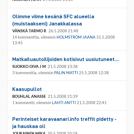
Olimme viime kesänä SFC alueella
(muistaakseni) Janakkalassa
VÄNSKÄ TARMO R
26.5.2008 21:48
14 kommenttia, viimeisin
HOLMSTRÖM JAANA
31.5.2008
13:45
Matkailuautoilijoiden kotisivut uusiutuneet....
SUOKKO OIVA J M
21.5.2008 23:38
3 kommenttia, viimeisin
PALIN MATTI
25.5.2008 12:38
Kaasupullot
BOUHLAL ANASSE
21.5.2008 21:39
1 kommentti, viimeisin
LAHTI ANTTI
21.5.2008 22:41
Perinteiset karavaanari.info treffit pidetty -
ja hauskaa oli
JOUKAINEN MIKA
20.5.2008 10:19