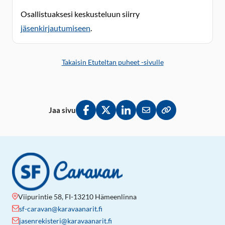
Osallistuaksesi keskusteluun siirry
jäsenkirjautumiseen
.
Takaisin Etuteltan puheet -sivulle
Jaa sivu
Jaa Facebookissa
Jaa Twitterissä
Jaa LinkedInissä
Jaa sähköpostitse
Kopioi linkki lei
Viipurintie 58, FI-13210 Hämeenlinna
sf-caravan@karavaanarit.fi
jasenrekisteri@karavaanarit.fi