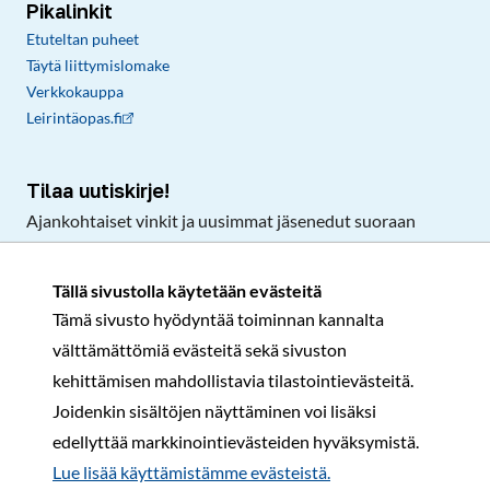
Pikalinkit
Etuteltan puheet
Täytä liittymislomake
Verkkokauppa
Leirintäopas.fi
Tilaa uutiskirje!
Ajankohtaiset vinkit ja uusimmat jäsenedut suoraan
sähköpostiisi.
Tällä sivustolla käytetään evästeitä
Tämä sivusto hyödyntää toiminnan kannalta
Tilaa
välttämättömiä evästeitä sekä sivuston
Facebook
Instagram
LinkedIn
YouTube
TikTok
kehittämisen mahdollistavia tilastointievästeitä.
Joidenkin sisältöjen näyttäminen voi lisäksi
edellyttää markkinointievästeiden hyväksymistä.
Rekisteri- ja tietosuojaseloste
Sopimusehdot
Lue lisää käyttämistämme evästeistä.​​​​​​