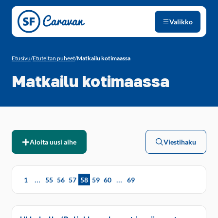
Siirry sivun sisältöön
Valikko
Etusivu
/
Etuteltan puheet
/
Matkailu kotimaassa
Matkailu kotimaassa
Aloita uusi aihe
Viestihaku
…
…
1
55
56
57
58
59
60
69