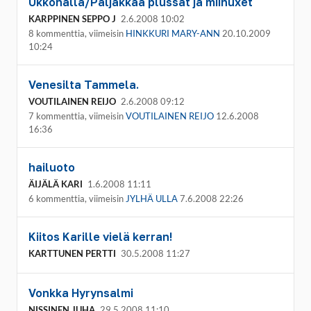
Ukkohalla/Paljakkaa plussat ja miinuxet
KARPPINEN SEPPO J
2.6.2008 10:02
8 kommenttia, viimeisin
HINKKURI MARY-ANN
20.10.2009
10:24
Venesilta Tammela.
VOUTILAINEN REIJO
2.6.2008 09:12
7 kommenttia, viimeisin
VOUTILAINEN REIJO
12.6.2008
16:36
hailuoto
ÄIJÄLÄ KARI
1.6.2008 11:11
6 kommenttia, viimeisin
JYLHÄ ULLA
7.6.2008 22:26
Kiitos Karille vielä kerran!
KARTTUNEN PERTTI
30.5.2008 11:27
Vonkka Hyrynsalmi
NISSINEN JUHA
29.5.2008 11:10