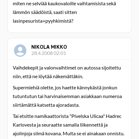
miten ne selviää kaukovaloille vaihtamisista sekä
lämmön säädöistä, saati sitten
lasinpesurista+pyyhkimistä?
NIKOLA MIKKO
28.4.2008 02:01
Vaihdekepit ja valonvaihtimet on autossa sijoitettu
niin, että ne löytää näkemättäkin.
Supermiehiä olette, jos haette kännykästä jonkun
tutuntutun tai harvinaisemman asiakkaan numeroa
siirtämättä katsetta ajoradasta.
Tai etsitte namikaattorista "Pivelska Ulicaa" Hadrec
Karlovesta ja seuraatte samalla liikennettä ja
ajolinjoja silmä kovana. Multa se ei ainakaan onnistu.