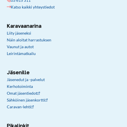
03 615 311
Katso kaikki yhteystiedot
Karavaanarina
Liity jäseneksi
Näin aloitat harrastuksen
Vaunut ja autot
Leirintämatkailu
Jäsenille
Jäsenedut ja -palvelut
Kerhotoiminta
Omat jäsentiedot
Sähköinen jäsenkortti
Caravan-lehti
Pikalinkit