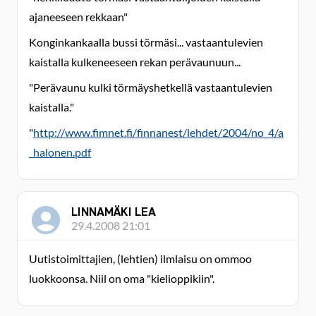
ajaneeseen rekkaan"
Konginkankaalla bussi törmäsi... vastaantulevien
kaistalla kulkeneeseen rekan perävaunuun...
"Perävaunu kulki törmäyshetkellä vastaantulevien
kaistalla."
"
http://www.fimnet.fi/finnanest/lehdet/2004/no_4/a
_halonen.pdf
LINNAMÄKI LEA
29.4.2008 21:01
Uutistoimittajien, (lehtien) ilmlaisu on ommoo
luokkoonsa. Niil on oma "kielioppikiin".