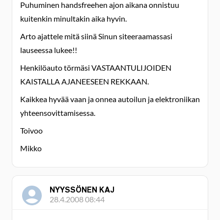
Puhuminen handsfreehen ajon aikana onnistuu
kuitenkin minultakin aika hyvin.
Arto ajattele mitä siinä Sinun siteeraamassasi
lauseessa lukee!!
Henkilöauto törmäsi VASTAANTULIJOIDEN
KAISTALLA AJANEESEEN REKKAAN.
Kaikkea hyvää vaan ja onnea autoilun ja elektroniikan
yhteensovittamisessa.
Toivoo
Mikko
NYYSSÖNEN KAJ
28.4.2008 08:44