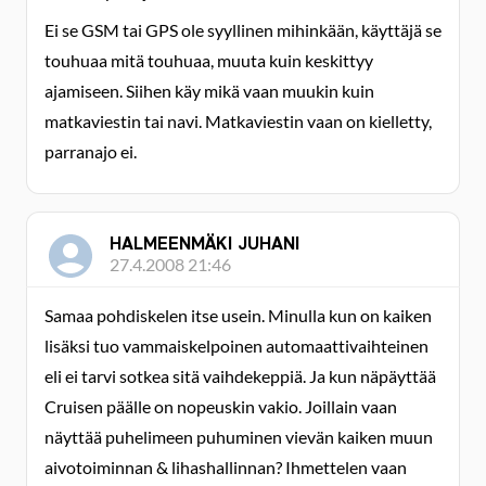
Ei se GSM tai GPS ole syyllinen mihinkään, käyttäjä se
touhuaa mitä touhuaa, muuta kuin keskittyy
ajamiseen. Siihen käy mikä vaan muukin kuin
matkaviestin tai navi. Matkaviestin vaan on kielletty,
parranajo ei.
HALMEENMÄKI JUHANI
27.4.2008 21:46
Samaa pohdiskelen itse usein. Minulla kun on kaiken
lisäksi tuo vammaiskelpoinen automaattivaihteinen
eli ei tarvi sotkea sitä vaihdekeppiä. Ja kun näpäyttää
Cruisen päälle on nopeuskin vakio. Joillain vaan
näyttää puhelimeen puhuminen vievän kaiken muun
aivotoiminnan & lihashallinnan? Ihmettelen vaan