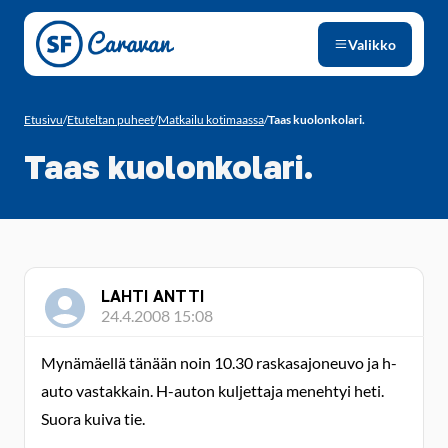
Siirry sivun sisältöön
Valikko
Etusivu
/
Etuteltan puheet
/
Matkailu kotimaassa
/
Taas kuolonkolari.
Taas kuolonkolari.
LAHTI ANTTI
24.4.2008 15:08
Mynämäellä tänään noin 10.30 raskasajoneuvo ja h-
auto vastakkain. H-auton kuljettaja menehtyi heti.
Suora kuiva tie.