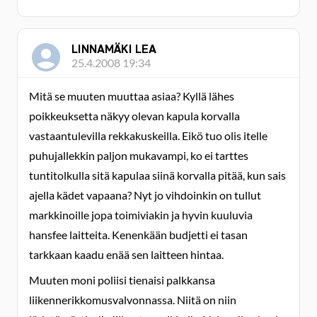
LINNAMÄKI LEA
25.4.2008 19:34
Mitä se muuten muuttaa asiaa? Kyllä lähes
poikkeuksetta näkyy olevan kapula korvalla
vastaantulevilla rekkakuskeilla. Eikö tuo olis itelle
puhujallekkin paljon mukavampi, ko ei tarttes
tuntitolkulla sitä kapulaa siinä korvalla pitää, kun sais
ajella kädet vapaana? Nyt jo vihdoinkin on tullut
markkinoille jopa toimiviakin ja hyvin kuuluvia
hansfee laitteita. Kenenkään budjetti ei tasan
tarkkaan kaadu enää sen laitteen hintaa.
Muuten moni poliisi tienaisi palkkansa
liikennerikkomusvalvonnassa. Niitä on niin