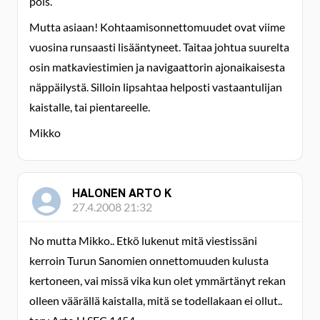
pois.
Mutta asiaan! Kohtaamisonnettomuudet ovat viime
vuosina runsaasti lisääntyneet. Taitaa johtua suurelta
osin matkaviestimien ja navigaattorin ajonaikaisesta
näppäilystä. Silloin lipsahtaa helposti vastaantulijan
kaistalle, tai pientareelle.
Mikko
HALONEN ARTO K
27.4.2008 21:32
No mutta Mikko.. Etkö lukenut mitä viestissäni
kerroin Turun Sanomien onnettomuuden kulusta
kertoneen, vai missä vika kun olet ymmärtänyt rekan
olleen väärällä kaistalla, mitä se todellakaan ei ollut..