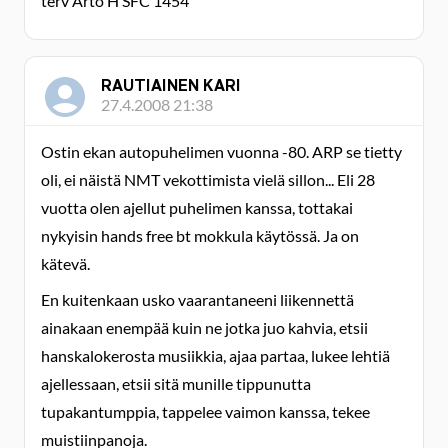
terv Arto H SFC 1454
RAUTIAINEN KARI
27.4.2008 21:38
Ostin ekan autopuhelimen vuonna -80. ARP se tietty
oli, ei näistä NMT vekottimista vielä sillon... Eli 28
vuotta olen ajellut puhelimen kanssa, tottakai
nykyisin hands free bt mokkula käytössä. Ja on
kätevä.
En kuitenkaan usko vaarantaneeni liikennettä
ainakaan enempää kuin ne jotka juo kahvia, etsii
hanskalokerosta musiikkia, ajaa partaa, lukee lehtiä
ajellessaan, etsii sitä munille tippunutta
tupakantumppia, tappelee vaimon kanssa, tekee
muistiinpanoja.