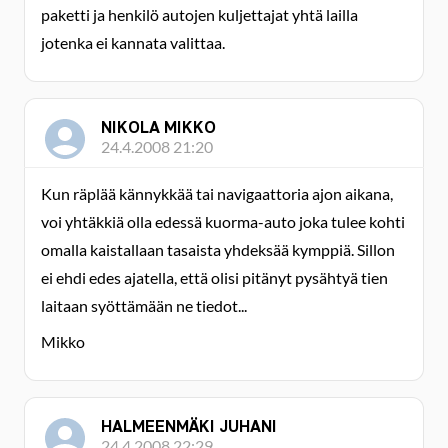
paketti ja henkilö autojen kuljettajat yhtä lailla
jotenka ei kannata valittaa.
NIKOLA MIKKO
24.4.2008 21:20
Kun räplää kännykkää tai navigaattoria ajon aikana,
voi yhtäkkiä olla edessä kuorma-auto joka tulee kohti
omalla kaistallaan tasaista yhdeksää kymppiä. Sillon
ei ehdi edes ajatella, että olisi pitänyt pysähtyä tien
laitaan syöttämään ne tiedot...
Mikko
HALMEENMÄKI JUHANI
24.4.2008 22:29