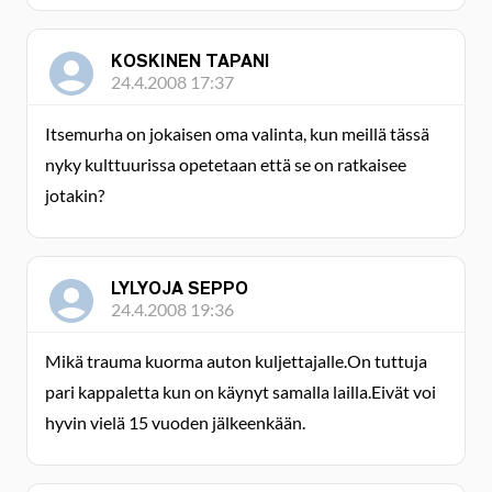
KOSKINEN TAPANI
24.4.2008 17:37
Itsemurha on jokaisen oma valinta, kun meillä tässä
nyky kulttuurissa opetetaan että se on ratkaisee
jotakin?
LYLYOJA SEPPO
24.4.2008 19:36
Mikä trauma kuorma auton kuljettajalle.On tuttuja
pari kappaletta kun on käynyt samalla lailla.Eivät voi
hyvin vielä 15 vuoden jälkeenkään.