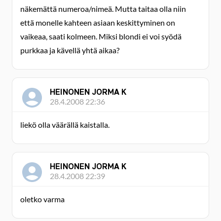
näkemättä numeroa/nimeä. Mutta taitaa olla niin
että monelle kahteen asiaan keskittyminen on
vaikeaa, saati kolmeen. Miksi blondi ei voi syödä
purkkaa ja kävellä yhtä aikaa?
HEINONEN JORMA K
28.4.2008 22:36
liekö olla väärällä kaistalla.
HEINONEN JORMA K
28.4.2008 22:39
oletko varma