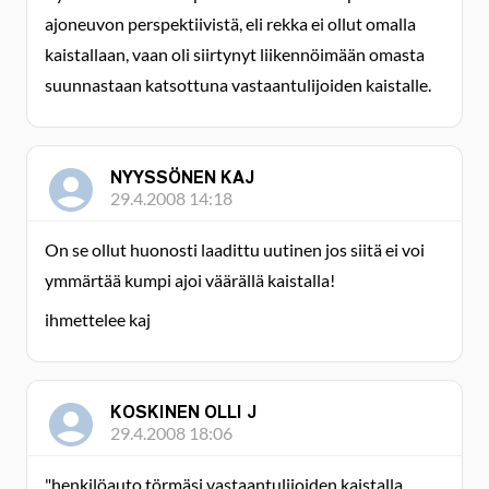
ajoneuvon perspektiivistä, eli rekka ei ollut omalla
kaistallaan, vaan oli siirtynyt liikennöimään omasta
suunnastaan katsottuna vastaantulijoiden kaistalle.
NYYSSÖNEN KAJ
29.4.2008 14:18
On se ollut huonosti laadittu uutinen jos siitä ei voi
ymmärtää kumpi ajoi väärällä kaistalla!
ihmettelee kaj
KOSKINEN OLLI J
29.4.2008 18:06
"henkilöauto törmäsi vastaantulijoiden kaistalla