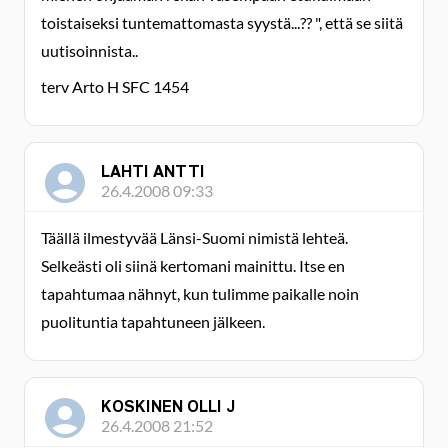
toistaiseksi tuntemattomasta syystä...?? ", että se siitä
uutisoinnista..
terv Arto H SFC 1454
LAHTI ANTTI
26.4.2008 09:33
Täällä ilmestyvää Länsi-Suomi nimistä lehteä.
Selkeästi oli siinä kertomani mainittu. Itse en
tapahtumaa nähnyt, kun tulimme paikalle noin
puolituntia tapahtuneen jälkeen.
KOSKINEN OLLI J
26.4.2008 21:52