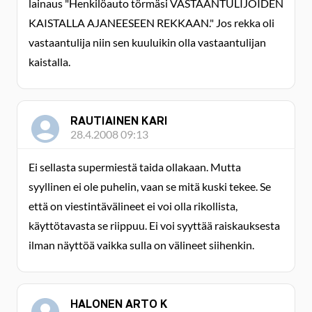
lainaus "Henkilöauto törmäsi VASTAANTULIJOIDEN
KAISTALLA AJANEESEEN REKKAAN." Jos rekka oli
vastaantulija niin sen kuuluikin olla vastaantulijan
kaistalla.
RAUTIAINEN KARI
28.4.2008 09:13
Ei sellasta supermiestä taida ollakaan. Mutta
syyllinen ei ole puhelin, vaan se mitä kuski tekee. Se
että on viestintävälineet ei voi olla rikollista,
käyttötavasta se riippuu. Ei voi syyttää raiskauksesta
ilman näyttöä vaikka sulla on välineet siihenkin.
HALONEN ARTO K