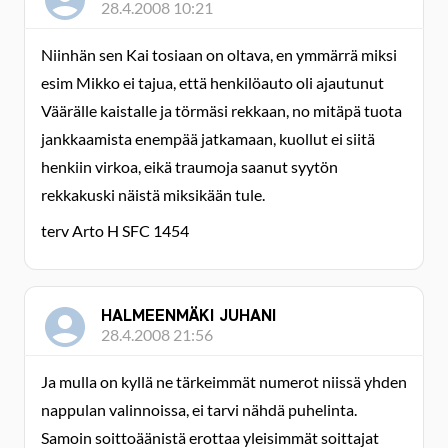
28.4.2008 10:21
Niinhän sen Kai tosiaan on oltava, en ymmärrä miksi
esim Mikko ei tajua, että henkilöauto oli ajautunut
Väärälle kaistalle ja törmäsi rekkaan, no mitäpä tuota
jankkaamista enempää jatkamaan, kuollut ei siitä
henkiin virkoa, eikä traumoja saanut syytön
rekkakuski näistä miksikään tule.
terv Arto H SFC 1454
HALMEENMÄKI JUHANI
28.4.2008 21:56
Ja mulla on kyllä ne tärkeimmät numerot niissä yhden
nappulan valinnoissa, ei tarvi nähdä puhelinta.
Samoin soittoäänistä erottaa yleisimmät soittajat