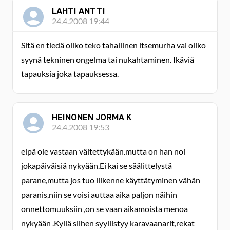
LAHTI ANTTI
24.4.2008 19:44
Sitä en tiedä oliko teko tahallinen itsemurha vai oliko
syynä tekninen ongelma tai nukahtaminen. Ikäviä
tapauksia joka tapauksessa.
HEINONEN JORMA K
24.4.2008 19:53
eipä ole vastaan väitettykään.mutta on han noi
jokapäiväisiä nykyään.Ei kai se säälittelystä
parane,mutta jos tuo liikenne käyttätyminen vähän
paranis,niin se voisi auttaa aika paljon näihin
onnettomuuksiin ,on se vaan aikamoista menoa
nykyään .Kyllä siihen syyllistyy karavaanarit,rekat