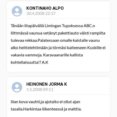
KONTINAHO ALPO
30.4.2008 22:37
Tänään iltapäivällä Limingan Tupoksessa ABC.n
liittmässä vaunua vetänyt pakettiauto väisti rampilta
tulevaa rekkaa.Palatessaan omalle kaistalle vaunu
alko heittelehtimään ja törmäsi kaiteeseen Kuskille ei
vakavia vammoja. Karavaanarille kallista
kohteliaisuutta!? A.K
HEINONEN JORMA K
1.5.2008 09:11
liian kova vauhti,ja ajotaito ei ollut ajan
tasalla.Harkintaa liikenteessä ja malttia.