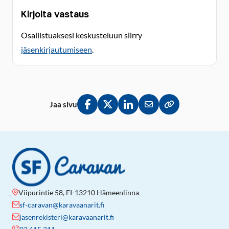
Kirjoita vastaus
Osallistuaksesi keskusteluun siirry
jäsenkirjautumiseen
.
Jaa sivu
Jaa Facebookissa
Jaa Twitterissä
Jaa LinkedInissä
Jaa sähköpostitse
Kopioi linkki lei
Viipurintie 58, FI-13210 Hämeenlinna
sf-caravan@karavaanarit.fi
jasenrekisteri@karavaanarit.fi