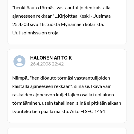
"henkilöauto törmäsi vastaantulijoiden kaistalla
ajaneeseen rekkaan" ...Kirjoittaa Keski -Uusimaa
25.4.-08 sivu 18, tuosta Mynämäen kolarista.
Uutisoinnissa on eroja.
HALONEN ARTO K
26.4.2008 22:42
Niimpä.. "henkilöauto törmäsi vastaantulijoiden
kaistalla ajaneeseen rekkaan".. siinä se. Ikävä vain
raskaiden ajoneuvon kuljettajien osalla tuollainen
törmääminen, usein tahallinen, siinä ei pitkään aikaan
työnteko tien päällä maistu. Arto H SFC 1454