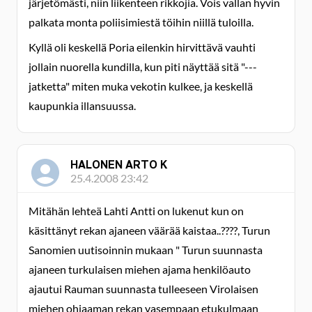
järjetömästi, niin liikenteen rikkojia. Vois vallan hyvin
palkata monta poliisimiestä töihin niillä tuloilla.
Kyllä oli keskellä Poria eilenkin hirvittävä vauhti
jollain nuorella kundilla, kun piti näyttää sitä "---
jatketta" miten muka vekotin kulkee, ja keskellä
kaupunkia illansuussa.
HALONEN ARTO K
25.4.2008 23:42
Mitähän lehteä Lahti Antti on lukenut kun on
käsittänyt rekan ajaneen väärää kaistaa..????, Turun
Sanomien uutisoinnin mukaan " Turun suunnasta
ajaneen turkulaisen miehen ajama henkilöauto
ajautui Rauman suunnasta tulleeseen Virolaisen
miehen ohjaaman rekan vasempaan etukulmaan