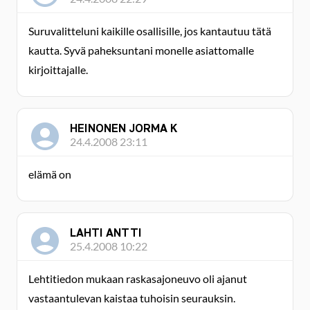
Suruvalitteluni kaikille osallisille, jos kantautuu tätä
kautta. Syvä paheksuntani monelle asiattomalle
kirjoittajalle.
HEINONEN JORMA K
24.4.2008 23:11
elämä on
LAHTI ANTTI
25.4.2008 10:22
Lehtitiedon mukaan raskasajoneuvo oli ajanut
vastaantulevan kaistaa tuhoisin seurauksin.