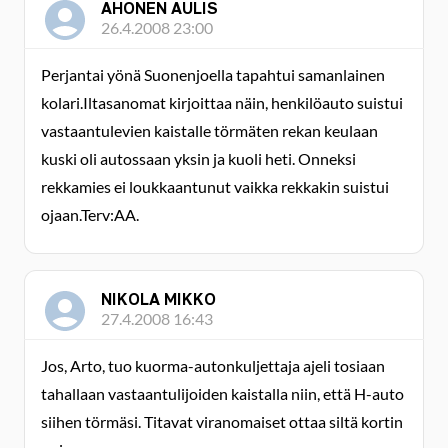
AHONEN AULIS
26.4.2008 23:00
Perjantai yönä Suonenjoella tapahtui samanlainen
kolari.Iltasanomat kirjoittaa näin, henkilöauto suistui
vastaantulevien kaistalle törmäten rekan keulaan
kuski oli autossaan yksin ja kuoli heti. Onneksi
rekkamies ei loukkaantunut vaikka rekkakin suistui
ojaan.Terv:AA.
NIKOLA MIKKO
27.4.2008 16:43
Jos, Arto, tuo kuorma-autonkuljettaja ajeli tosiaan
tahallaan vastaantulijoiden kaistalla niin, että H-auto
siihen törmäsi. Titavat viranomaiset ottaa siltä kortin