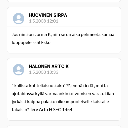
HUOVINEN SIRPA
1.5.2008 12:01
Jos nimi on Jorma K, niin se on aika pehmeetä kamaa
loppupeleissä! Esko
HALONEN ARTO K
1.5.2008 18:33
" kallista kohteliaisuuttako" ??, empä tiedä , mutta
ajotaidossa kyllä varmaankin toivomisen varaa. Liian
jyrkästi kaippa palattu oikeampuoleiselle kaistalle
takaisin? Terv Arto H SFC 1454