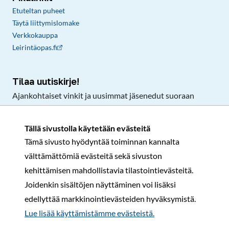
Etuteltan puheet
Täytä liittymislomake
Verkkokauppa
Leirintäopas.fi
Tilaa uutiskirje!
Ajankohtaiset vinkit ja uusimmat jäsenedut suoraan
sähköpostiisi.
Tällä sivustolla käytetään evästeitä
Tämä sivusto hyödyntää toiminnan kannalta
Tilaa
välttämättömiä evästeitä sekä sivuston
Facebook
Instagram
LinkedIn
YouTube
TikTok
kehittämisen mahdollistavia tilastointievästeitä.
Joidenkin sisältöjen näyttäminen voi lisäksi
edellyttää markkinointievästeiden hyväksymistä.
Rekisteri- ja tietosuojaseloste
Sopimusehdot
Lue lisää käyttämistämme evästeistä.​​​​​​