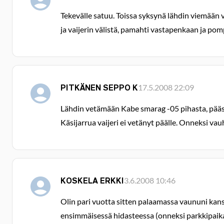
Tekevälle satuu. Toissa syksynä lähdin viemään v
ja vaijerin välistä, pamahti vastapenkaan ja pomp
PITKÄNEN SEPPO K
17.5.2008 22:09
Lähdin vetämään Kabe smarag -05 pihasta, pääsin
Käsijarrua vaijeri ei vetänyt päälle. Onneksi vauh
KOSKELA ERKKI
3.6.2008 10:46
Olin pari vuotta sitten palaamassa vaununi kans
ensimmäisessä hidasteessa (onneksi parkkipaikall