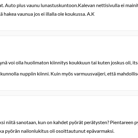
. Auto plus vaunu lunastuskuntoon.Kalevan nettisivulla ei mainita
ä hakea vaunua jos ei illalla ole koukussa. A.K
ynä voi olla huolimaton kiinnitys koukkuun tai kuten joskus oli, it
kunnolla nuppiin kiinni. Kuin myös varmuusvaijeri, että mahdollis
ksi niitä sanotaan, kun on kahdet pyörät perätysten? Pientareen py
ka pyörän nailonlukitus oli osoittautunut epävarmaksi.