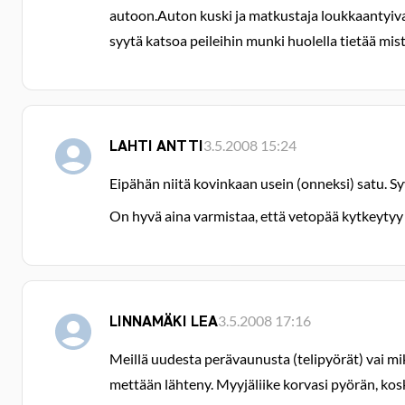
autoon.Auton kuski ja matkustaja loukkaantyivat
syytä katsoa peileihin munki huolella tietää mist
LAHTI ANTTI
3.5.2008 15:24
Eipähän niitä kovinkaan usein (onneksi) satu. Sy
On hyvä aina varmistaa, että vetopää kytkeytyy 
LINNAMÄKI LEA
3.5.2008 17:16
Meillä uudesta perävaunusta (telipyörät) vai mi
mettään lähteny. Myyjäliike korvasi pyörän, kos