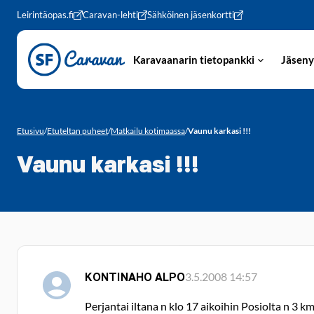
Siirry sivun sisältöön
Leirintäopas.fi
Caravan-lehti
Sähköinen jäsenkortti
Karavaanarin tietopankki
Jäseny
Etusivu
/
Etuteltan puheet
/
Matkailu kotimaassa
/
Vaunu karkasi !!!
Vaunu karkasi !!!
KONTINAHO ALPO
3.5.2008 14:57
Perjantai iltana n klo 17 aikoihin Posiolta n 