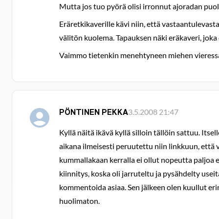
Mutta jos tuo pyörä olisi irronnut ajoradan puol
Eräretkikaverille kävi niin, että vastaantulevast
välitön kuolema. Tapauksen näki eräkaveri, joka 
Vaimmo tietenkin menehtyneen miehen vieressä me
PÖNTINEN PEKKA
3.5.2008 21:47
Kyllä näitä ikävä kyllä silloin tällöin sattuu. I
aikana ilmeisesti peruutettu niin linkkuun, että 
kummallakaan kerralla ei ollut nopeutta paljoa 
kiinnitys, koska oli jarruteltu ja pysähdelty usei
kommentoida asiaa. Sen jälkeen olen kuullut erinä
huolimaton.