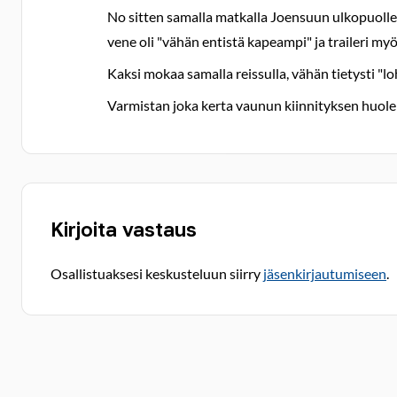
No sitten samalla matkalla Joensuun ulkopuollella
vene oli "vähän entistä kapeampi" ja traileri myö
Kaksi mokaa samalla reissulla, vähän tietysti "loh
Varmistan joka kerta vaunun kiinnityksen huole
Kirjoita vastaus
Osallistuaksesi keskusteluun siirry
jäsenkirjautumiseen
.