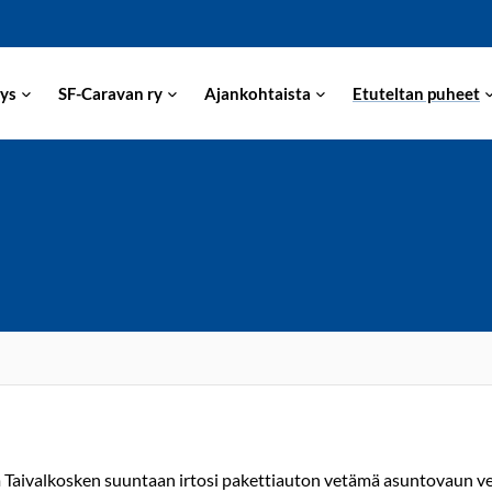
ys
SF-Caravan ry
Ajankohtaista
Etuteltan puheet
3 km Taivalkosken suuntaan irtosi pakettiauton vetämä asuntovaun