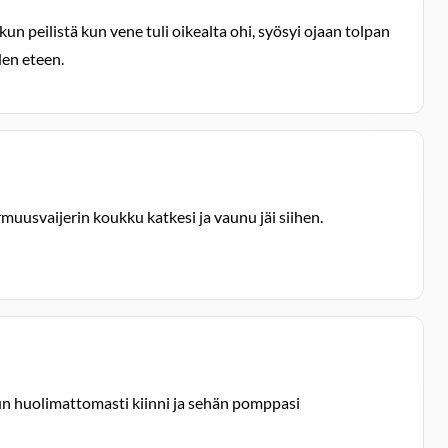
n peilistä kun vene tuli oikealta ohi, syösyi ojaan tolpan
den eteen.
muusvaijerin koukku katkesi ja vaunu jäi siihen.
nun huolimattomasti kiinni ja sehän pomppasi