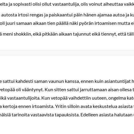
elta ja sopivasti olisi ollut vastaantulija, olis voinut aiheuttaa 
a autosta irtosi rengas ja paiskaantui päin hänen ajamaa autoa ja ku
oli juuri samaan aikaan tien päällä näki pyörän irtoamisen mutta e
ni shokkiin, eikä pitkään aikaan tajunnut eikä tiennyt, että täll
tselle sattui kahdesti saman vaunun kanssa, ennen kuin asiantuntija
vetopää oli vääntynyt. Kun sitten sattui jarruttamaan aisan ollesa 
eikä vastaantulijoita. Kun vetopää vaihdettiin uuteen, ongelma ka
ta kertoja ennen irtoamista. Yritin silloin avata keskustelua asiasta
isiä tarinoita vastaavista tapauksista. Edelleen asiasta halutaan u