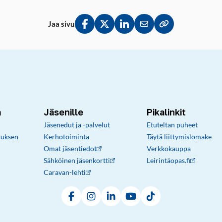
Jaa sivu
Jaa Facebookissa
Jaa Twitterissä
Jaa LinkedInissä
Jaa sähköpostitse
Kopioi linkki lei
a
Jäsenille
Pikalinkit
Jäsenedut ja -palvelut
Etuteltan puheet
tuksen
Kerhotoiminta
Täytä liittymislomake
Omat jäsentiedot
Verkkokauppa
Sähköinen jäsenkortti
Leirintäopas.fi
Caravan-lehti
Facebook
Instagram
LinkedIn
YouTube
TikTok