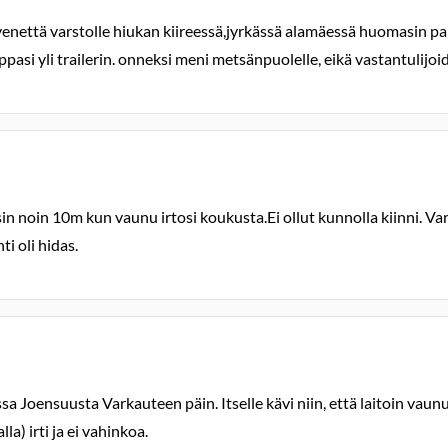
enettä varstolle hiukan kiireessä,jyrkässä alamäessä huomasin paku
pasi yli trailerin. onneksi meni metsänpuolelle, eikä vastantulijoi
 noin 10m kun vaunu irtosi koukusta.Ei ollut kunnolla kiinni. Var
ti oli hidas.
sa Joensuusta Varkauteen päin. Itselle kävi niin, että laitoin vau
a) irti ja ei vahinkoa.