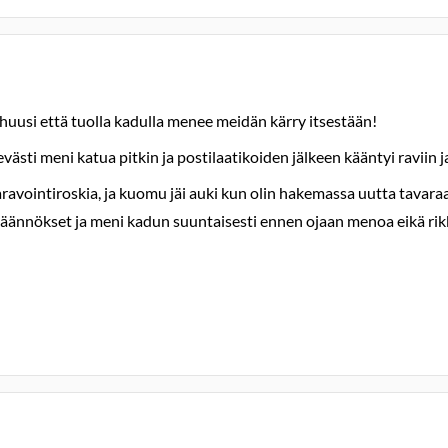
ja huusi että tuolla kadulla menee meidän kärry itsestään!
västi meni katua pitkin ja postilaatikoiden jälkeen kääntyi raviin 
intiroskia, ja kuomu jäi auki kun olin hakemassa uutta tavaraa taka
et käännökset ja meni kadun suuntaisesti ennen ojaan menoa eikä ri