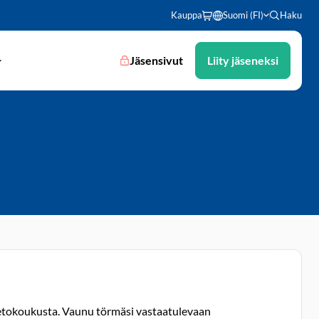
Kauppa
Suomi (FI)
Haku
Jäsensivut
Liity jäseneksi
 vetokoukusta. Vaunu törmäsi vastaatulevaan