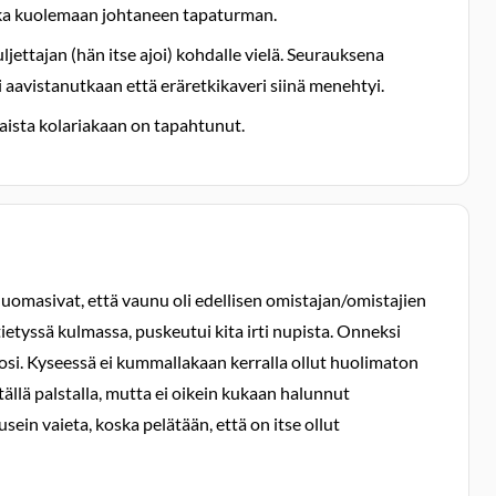
vaikka kuolemaan johtaneen tapaturman.
ljettajan (hän itse ajoi) kohdalle vielä. Seurauksena
i aavistanutkaan että eräretkikaveri siinä menehtyi.
aista kolariakaan on tapahtunut.
t huomasivat, että vaunu oli edellisen omistajan/omistajien
tietyssä kulmassa, puskeutui kita irti nupista. Onneksi
tosi. Kyseessä ei kummallakaan kerralla ollut huolimaton
 tällä palstalla, mutta ei oikein kukaan halunnut
sein vaieta, koska pelätään, että on itse ollut