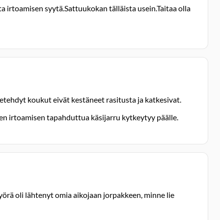
 irtoamisen syytä.Sattuukokan tälläista usein.Taitaa olla
setehdyt koukut eivät kestäneet rasitusta ja katkesivat.
en irtoamisen tapahduttua käsijarru kytkeytyy päälle.
örä oli lähtenyt omia aikojaan jorpakkeen, minne lie