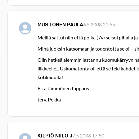
MUSTONEN PAULA
6.5.2008 21:55
Meillä sattui niin että poika (7v) seisoi pihalla 
Minä juoksin katsomaan ja todentotta se oli - sie
Olin hetkeä aiemmin lastannu kuomukärryyn haravo
liikkeelle... Uskomatonta oli että se teki kahd
kotikadulla!
Että tämmönen tappaus!
terv. Pekka
KILPIÖ NIILO J
7.5.2008 17:50