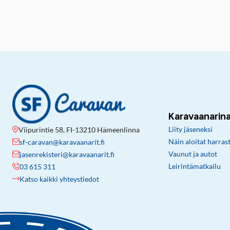
Karavaanarin
Liity jäseneksi
Viipurintie 58, FI-13210 Hämeenlinna
Näin aloitat harras
sf-caravan@karavaanarit.fi
Vaunut ja autot
jasenrekisteri@karavaanarit.fi
Leirintämatkailu
03 615 311
Katso kaikki yhteystiedot