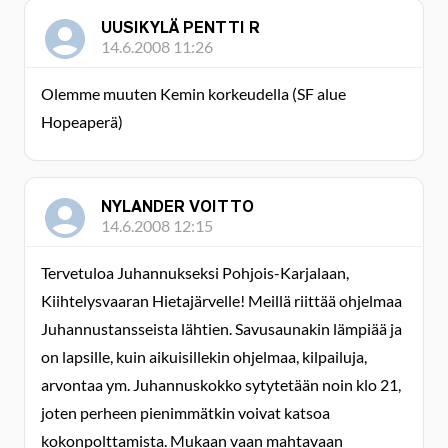
UUSIKYLÄ PENTTI R
14.6.2008 11:26
Olemme muuten Kemin korkeudella (SF alue
Hopeaperä)
NYLANDER VOITTO
14.6.2008 12:15
Tervetuloa Juhannukseksi Pohjois-Karjalaan,
Kiihtelysvaaran Hietajärvelle! Meillä riittää ohjelmaa
Juhannustansseista lähtien. Savusaunakin lämpiää ja
on lapsille, kuin aikuisillekin ohjelmaa, kilpailuja,
arvontaa ym. Juhannuskokko sytytetään noin klo 21,
joten perheen pienimmätkin voivat katsoa
kokonpolttamista. Mukaan vaan mahtavaan