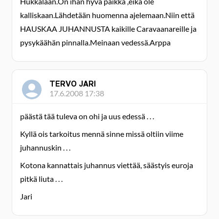
Hukkalaan.On ihan hyvä paikka ,eikä ole
kalliskaan.Lähdetään huomenna ajelemaan.Niin että
HAUSKAA JUHANNUSTA kaikille Caravaanareille ja
pysykäähän pinnalla.Meinaan vedessä.Arppa
TERVO JARI
17.6.2008 17:38
päästä tää tuleva on ohi ja uus edessä . . .
Kyllä ois tarkoitus mennä sinne missä oltiin viime
juhannuskin . . .
Kotona kannattais juhannus viettää, säästyis euroja
pitkä liuta . . .
Jari