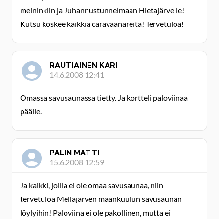
meininkiin ja Juhannustunnelmaan Hietajärvelle!
Kutsu koskee kaikkia caravaanareita! Tervetuloa!
RAUTIAINEN KARI
14.6.2008 12:41
Omassa savusaunassa tietty. Ja kortteli paloviinaa
päälle.
PALIN MATTI
15.6.2008 12:59
Ja kaikki, joilla ei ole omaa savusaunaa, niin
tervetuloa Mellajärven maankuulun savusaunan
löylyihin! Paloviina ei ole pakollinen, mutta ei