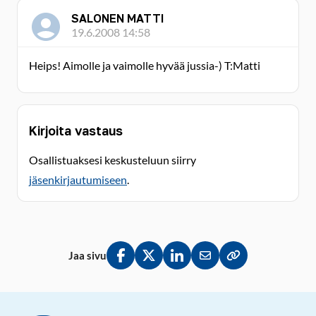
SALONEN MATTI
19.6.2008 14:58
Heips! Aimolle ja vaimolle hyvää jussia-) T:Matti
Kirjoita vastaus
Osallistuaksesi keskusteluun siirry
jäsenkirjautumiseen
.
Jaa sivu
Jaa Facebookissa
Jaa Twitterissä
Jaa LinkedInissä
Jaa sähköpostitse
Kopioi linkki lei