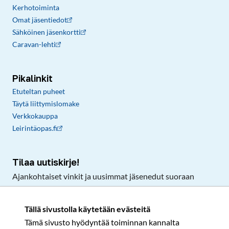
Kerhotoiminta
Omat jäsentiedot
Sähköinen jäsenkortti
Caravan-lehti
Pikalinkit
Etuteltan puheet
Täytä liittymislomake
Verkkokauppa
Leirintäopas.fi
Tilaa uutiskirje!
Ajankohtaiset vinkit ja uusimmat jäsenedut suoraan
sähköpostiisi.
Tällä sivustolla käytetään evästeitä
Tämä sivusto hyödyntää toiminnan kannalta
Tilaa