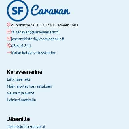
Viipurintie 58, FI-13210 Hämeenlinna
sf-caravan@karavaanarit.fi
jasenrekisteri@karavaanarit.fi
03 615 311
Katso kaikki yhteystiedot
Karavaanarina
Liity jäseneksi
Näin aloitat harrastuksen
Vaunut ja autot
Leirintämatkailu
Jäsenille
Jäsenedut ja -palvelut