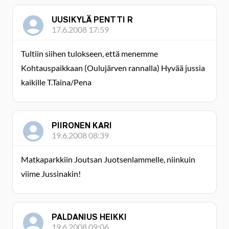
UUSIKYLÄ PENTTI R
17.6.2008 17:59
Tultiin siihen tulokseen, että menemme
Kohtauspaikkaan (Oulujärven rannalla) Hyvää jussia
kaikille T.Taina/Pena
PIIRONEN KARI
19.6.2008 08:39
Matkaparkkiin Joutsan Juotsenlammelle, niinkuin
viime Jussinakin!
PALDANIUS HEIKKI
19.6.2008 09:06