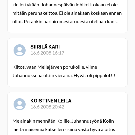
kiellettykään. Johannespäivän lohikeittokaan ei ole
mitään perunakeittoa. Ei ole ainakaan koskaan ennen
ollut. Petankin pariairomestaruuesta otellaan kans.
SIIRILÄ KARI
16.6.2008 16:17
Kiitos, vaan Mellajärven porukoille, viime
Juhannuksena oltiin vieraina. Hyvät oli pippalot!!!
KOISTINEN LEILA
16.6.2008 20:42
Me ainakin mennään Kolille. Juhannusyönä Kolin
laelta maisemia katsellen - siinä vasta hyvä aloitus