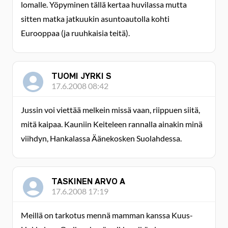
lomalle. Yöpyminen tällä kertaa huvilassa mutta
sitten matka jatkuukin asuntoautolla kohti
Eurooppaa (ja ruuhkaisia teitä).
TUOMI JYRKI S
17.6.2008 08:42
Jussin voi viettää melkein missä vaan, riippuen siitä,
mitä kaipaa. Kauniin Keiteleen rannalla ainakin minä
viihdyn, Hankalassa Äänekosken Suolahdessa.
TASKINEN ARVO A
17.6.2008 17:19
Meillä on tarkotus mennä mamman kanssa Kuus-