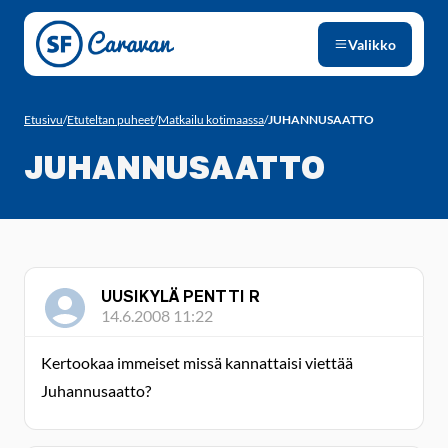
Siirry sivun sisältöön
Valikko
Etusivu
/
Etuteltan puheet
/
Matkailu kotimaassa
/
JUHANNUSAATTO
JUHANNUSAATTO
UUSIKYLÄ PENTTI R
14.6.2008 11:22
Kertookaa immeiset missä kannattaisi viettää
Juhannusaatto?