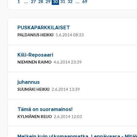
…
…
1
27
28
29
30
31
32
69
PUSKAPARKKILAISET
PALDANIUS HEIKKI
5.6.2014 08:33
Kiili-Reposaari
NIEMINEN RAIMO
4.6.2014 23:39
juhannus
SUUMÄKI HEIKKI
2.6.2014 13:39
Tämä on suoramainos!
KYLMÄNEN REIJO
2.6.2014 12:03
Melkein kuin ulkomaanmatka, Leppävaara - Mitä