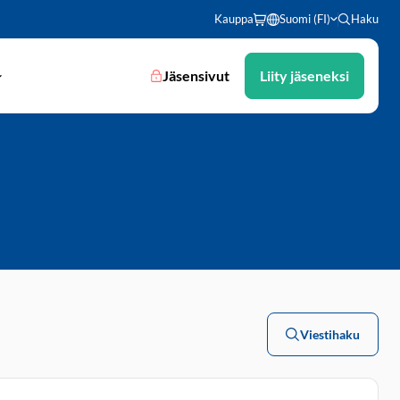
Kauppa
Suomi (FI)
Haku
Jäsensivut
Liity jäseneksi
Viestihaku