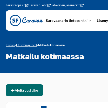
Siirry sivun sisältöön
Leirintäopas.fi
Caravan-lehti
Sähköinen jäsenkortti
Karavaanarin tietopankki
Jäseny
Etusivu
/
Etuteltan puheet
/
Matkailu kotimaassa
Matkailu kotimaassa
Aloita uusi aihe