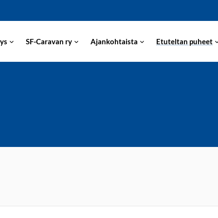
ys
SF-Caravan ry
Ajankohtaista
Etuteltan puheet