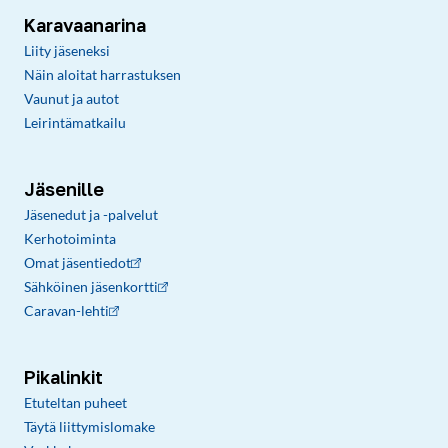
Karavaanarina
Liity jäseneksi
Näin aloitat harrastuksen
Vaunut ja autot
Leirintämatkailu
Jäsenille
Jäsenedut ja -palvelut
Kerhotoiminta
Omat jäsentiedot
Sähköinen jäsenkortti
Caravan-lehti
Pikalinkit
Etuteltan puheet
Täytä liittymislomake