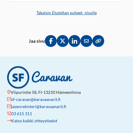
Takaisin Etuteltan puheet -sivulle
Jaa sivu
Jaa Facebookissa
Jaa Twitterissä
Jaa LinkedInissä
Jaa sähköpostitse
Kopioi linkki lei
Viipurintie 58, FI-13210 Hämeenlinna
sf-caravan@karavaanarit.fi
jasenrekisteri@karavaanarit.fi
03 615 311
Katso kaikki yhteystiedot