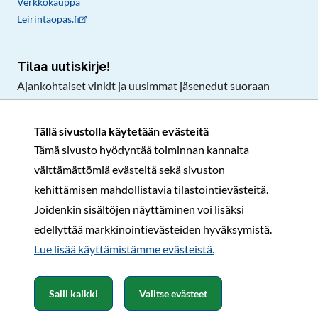
Verkkokauppa
Leirintäopas.fi
Tilaa uutiskirje!
Ajankohtaiset vinkit ja uusimmat jäsenedut suoraan
sähköpostiisi.
Tällä sivustolla käytetään evästeitä
Tämä sivusto hyödyntää toiminnan kannalta
Tilaa
välttämättömiä evästeitä sekä sivuston
Facebook
Instagram
LinkedIn
YouTube
TikTok
kehittämisen mahdollistavia tilastointievästeitä.
Joidenkin sisältöjen näyttäminen voi lisäksi
edellyttää markkinointievästeiden hyväksymistä.
Rekisteri- ja tietosuojaseloste
Sopimusehdot
Lue lisää käyttämistämme evästeistä.​​​​​​
© Karavaanarit 2026
Salli kaikki
Valitse evästeet