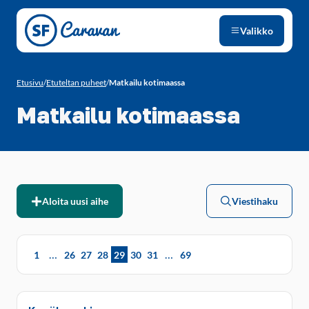
Siirry sivun sisältöön
Valikko
Etusivu
/
Etuteltan puheet
/
Matkailu kotimaassa
Matkailu kotimaassa
Aloita uusi aihe
Viestihaku
…
…
1
26
27
28
29
30
31
69