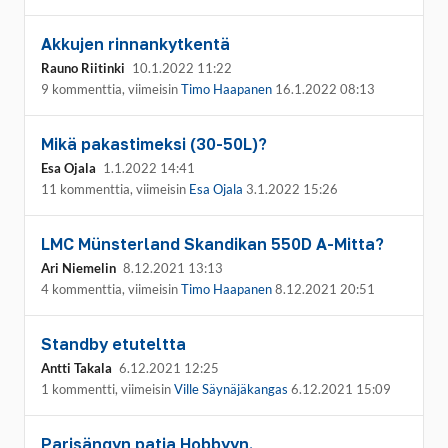
Akkujen rinnankytkentä
Rauno Riitinki
10.1.2022 11:22
9 kommenttia, viimeisin
Timo Haapanen
16.1.2022 08:13
Mikä pakastimeksi (30-50L)?
Esa Ojala
1.1.2022 14:41
11 kommenttia, viimeisin
Esa Ojala
3.1.2022 15:26
LMC Münsterland Skandikan 550D A-Mitta?
Ari Niemelin
8.12.2021 13:13
4 kommenttia, viimeisin
Timo Haapanen
8.12.2021 20:51
Standby etuteltta
Antti Takala
6.12.2021 12:25
1 kommentti, viimeisin
Ville Säynäjäkangas
6.12.2021 15:09
Parisängyn patja Hobbyyn.