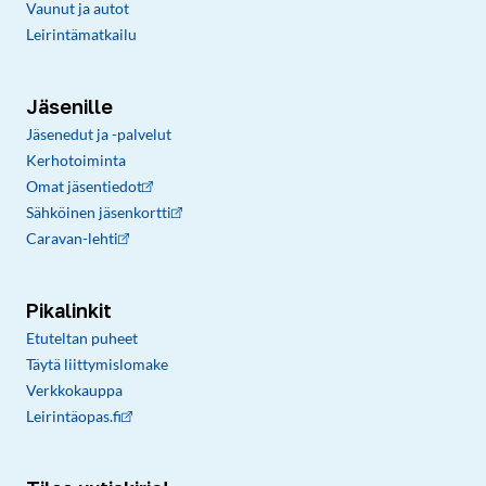
Vaunut ja autot
Leirintämatkailu
Jäsenille
Jäsenedut ja -palvelut
Kerhotoiminta
Omat jäsentiedot
Sähköinen jäsenkortti
Caravan-lehti
Pikalinkit
Etuteltan puheet
Täytä liittymislomake
Verkkokauppa
Leirintäopas.fi