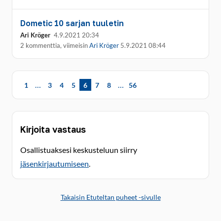
Dometic 10 sarjan tuuletin
Ari Kröger
4.9.2021 20:34
2 kommenttia, viimeisin
Ari Kröger
5.9.2021 08:44
…
…
1
3
4
5
6
7
8
56
Kirjoita vastaus
Osallistuaksesi keskusteluun siirry
jäsenkirjautumiseen
.
Takaisin Etuteltan puheet -sivulle