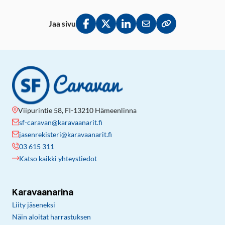
Jaa sivu
Jaa Facebookissa
Jaa Twitterissä
Jaa LinkedInissä
Jaa sähköpostitse
Kopioi linkki lei
Viipurintie 58, FI-13210 Hämeenlinna
sf-caravan@karavaanarit.fi
jasenrekisteri@karavaanarit.fi
03 615 311
Katso kaikki yhteystiedot
Karavaanarina
Liity jäseneksi
Näin aloitat harrastuksen