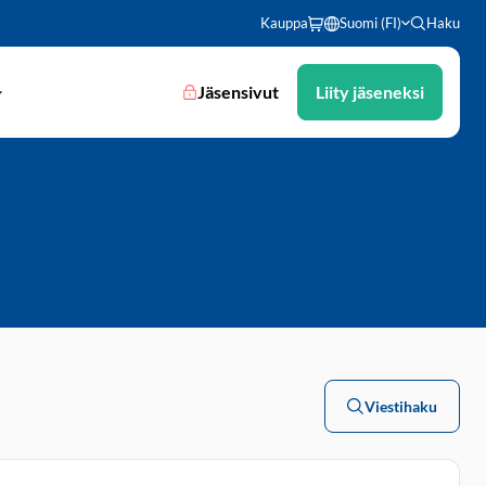
Kauppa
Suomi (FI)
Haku
Jäsensivut
Liity jäseneksi
Viestihaku