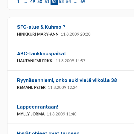
…
…
1
49
50
51
52
53
54
69
SFC-alue & Kuhmo ?
HINKKURI MARY-ANN
11.8.2009 20:20
ABC-tankkauspaikat
HAUTANIEMI ERKKI
11.8.2009 14:57
Ryynäsenniemi, onko auki vielä viikolla 38
REMAHL PETER
11.8.2009 12:24
Lappeenrantaan!
MYLLY JORMA
11.8.2009 11:40
Hyvät ohjeet ovat tarpeen