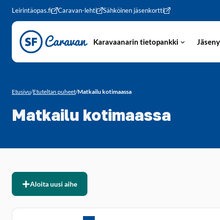
Siirry sivun sisältöön
Leirintäopas.fi
Caravan-lehti
Sähköinen jäsenkortti
Karavaanarin tietopankki
Jäseny
Etusivu
/
Etuteltan puheet
/
Matkailu kotimaassa
Matkailu kotimaassa
Aloita uusi aihe