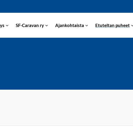
ys
SF-Caravan ry
Ajankohtaista
Etuteltan puheet