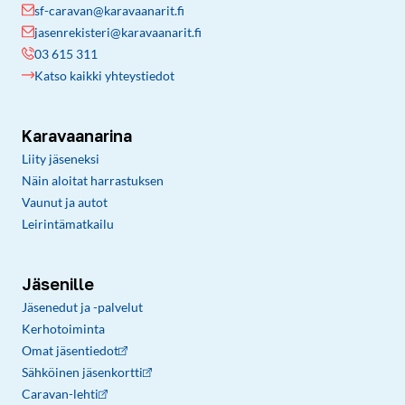
sf-caravan@karavaanarit.fi
jasenrekisteri@karavaanarit.fi
03 615 311
Katso kaikki yhteystiedot
Karavaanarina
Liity jäseneksi
Näin aloitat harrastuksen
Vaunut ja autot
Leirintämatkailu
Jäsenille
Jäsenedut ja -palvelut
Kerhotoiminta
Omat jäsentiedot
Sähköinen jäsenkortti
Caravan-lehti