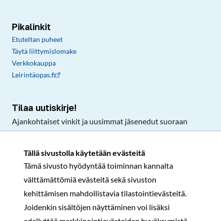
Pikalinkit
Etuteltan puheet
Täytä liittymislomake
Verkkokauppa
Leirintäopas.fi
Tilaa uutiskirje!
Ajankohtaiset vinkit ja uusimmat jäsenedut suoraan
sähköpostiisi.
Tällä sivustolla käytetään evästeitä
Tämä sivusto hyödyntää toiminnan kannalta
Tilaa
välttämättömiä evästeitä sekä sivuston
Facebook
Instagram
LinkedIn
YouTube
TikTok
kehittämisen mahdollistavia tilastointievästeitä.
Joidenkin sisältöjen näyttäminen voi lisäksi
edellyttää markkinointievästeiden hyväksymistä.