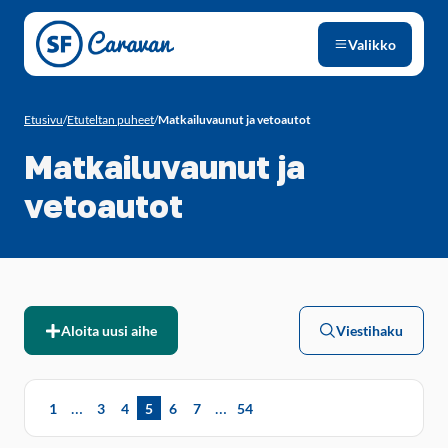
Siirry sivun sisältöön
Valikko
Etusivu
/
Etuteltan puheet
/
Matkailuvaunut ja vetoautot
Matkailuvaunut ja
vetoautot
Aloita uusi aihe
Viestihaku
…
…
1
3
4
5
6
7
54