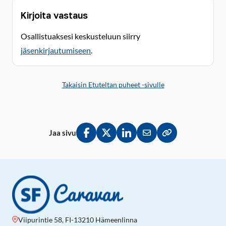
Kirjoita vastaus
Osallistuaksesi keskusteluun siirry
jäsenkirjautumiseen
.
Takaisin Etuteltan puheet -sivulle
Jaa sivu
Jaa Facebookissa
Jaa Twitterissä
Jaa LinkedInissä
Jaa sähköpostitse
Kopioi linkki lei
Viipurintie 58, FI-13210 Hämeenlinna